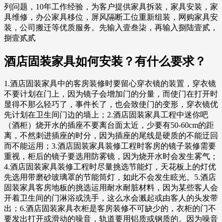
列问题，10年工作经验，为客户提供家具拆装，家具安装，家
具维修，办公家具移位，屏风隔断工位重新组装，网购家具安
装，公司搬迁等优质服务。先输入壹叁柒，再输入捌陆壹贰，
捌壹贰贰
酒店固装家具如何安装？有什么要求？
1.酒店固装家具中的客房装修时要留心穿衣镜的装置，穿衣镜
不要计划在门上，因为镜子会增加门的分量，而使门在打开时
显得不那么轻巧了，事件长了，也会致使门的变形，穿衣镜优
先计划在卫生间门边的墙上；2.酒店固装家具工程中迷你吧
（酒柜）烧开水的插座不要离台面太近，少要有50-60cm的距
离，不然刺进插座的时分，因为插座的尾线是硬质的不能迂回
而不能运用；3.酒店固装家具装修工程时客房的镜子装修需要
重视，柜后的镜子要选用防雾镜，因为烧开水时会发生雾气；
4.酒店固装家具装修工程时尽量挑选节能灯，天花板上的灯优
先选用带磨砂玻璃罩的节能筒灯，如此不会发生眩光。5.酒店
固装家具客房地板的挑选运用耐水耐脏材料，因为某些客人会
开着卫生间的门淋浴或洗手，这么水会溅起或由客人的头发带
出；6.酒店固装家具衣柜是客房装修不可缺少的，衣柜的门不
要发出打开或滑动的噪音，轨道要用铝质或钢质的。因为噪音