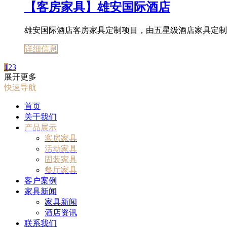
【客房家具】雄安国际酒店
雄安国际酒店客房家具定制项目，由五星级酒店家具定制
详细信息
1
2
3
展开更多
快速导航
首页
关于我们
产品展示
客房家具
活动家具
固装家具
餐厅家具
客户案例
家具新闻
家具新闻
酒店资讯
联系我们