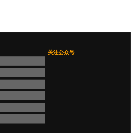
关注公众号