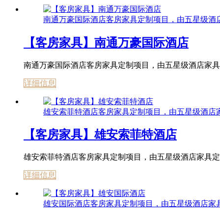
南通万豪国际酒店客房家具定制项目，由五星级酒
【客房家具】南通万豪国际酒店
南通万豪国际酒店客房家具定制项目，由五星级酒店家具
详细信息
雄安索菲特酒店客房家具定制项目，由五星级酒店
【客房家具】雄安索菲特酒店
雄安索菲特酒店客房家具定制项目，由五星级酒店家具定
详细信息
雄安国际酒店客房家具定制项目，由五星级酒店家