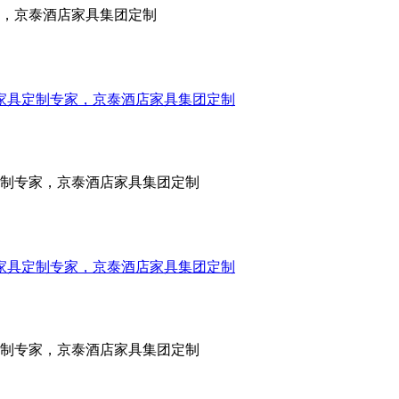
，京泰酒店家具集团定制
家具定制专家，京泰酒店家具集团定制
制专家，京泰酒店家具集团定制
家具定制专家，京泰酒店家具集团定制
制专家，京泰酒店家具集团定制