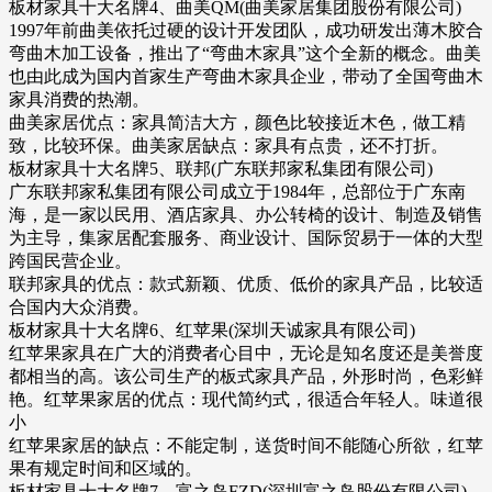
板材家具十大名牌4、曲美QM(曲美家居集团股份有限公司)
1997年前曲美依托过硬的设计开发团队，成功研发出薄木胶合
弯曲木加工设备，推出了“弯曲木家具”这个全新的概念。曲美
也由此成为国内首家生产弯曲木家具企业，带动了全国弯曲木
家具消费的热潮。
曲美家居优点：家具简洁大方，颜色比较接近木色，做工精
致，比较环保。曲美家居缺点：家具有点贵，还不打折。
板材家具十大名牌5、联邦(广东联邦家私集团有限公司)
广东联邦家私集团有限公司成立于1984年，总部位于广东南
海，是一家以民用、酒店家具、办公转椅的设计、制造及销售
为主导，集家居配套服务、商业设计、国际贸易于一体的大型
跨国民营企业。
联邦家具的优点：款式新颖、优质、低价的家具产品，比较适
合国内大众消费。
板材家具十大名牌6、红苹果(深圳天诚家具有限公司)
红苹果家具在广大的消费者心目中，无论是知名度还是美誉度
都相当的高。该公司生产的板式家具产品，外形时尚，色彩鲜
艳。红苹果家居的优点：现代简约式，很适合年轻人。味道很
小
红苹果家居的缺点：不能定制，送货时间不能随心所欲，红苹
果有规定时间和区域的。
板材家具十大名牌7、富之岛FZD(深圳富之岛股份有限公司)