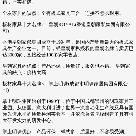
错，严实和缝。
全友家居的缺点：全有板式家具三合一连接不怎么耐用。
板材家具十大名牌2、皇朝ROYAL(香港皇朝家私集团有限公
司)
香港皇朝家俬集团成立于1994年，是国内产销量最大的板式家
具生产企业之一。目前，经皇朝家私授权的皇朝名牌专卖店已
达3000家，直接经营100多家零售店。
皇朝家具的优点：产品环保，质量好，服务也不错。 皇朝家
具的缺点：价格太高
板材家具十大名牌3、掌上明珠(成都市明珠家居集团有限公
司)
掌上明珠集团始创于1990年，位于中国成都崇州的明珠家具工
业园。从德国、意大利引进了世界一流自动化生产线及具有国
际先进水平的质量检测实验室，并依托著名院校组建了具有强
大研发实力的研发中心。
掌上明珠优点：产品环保、样式多，质量好，不容易受潮。