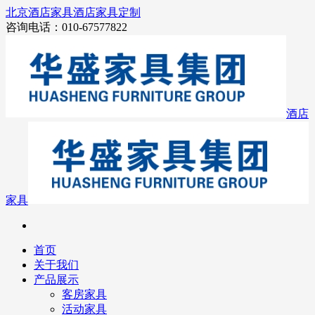
北京酒店家具
酒店家具定制
咨询电话：010-67577822
酒店
家具
首页
关于我们
产品展示
客房家具
活动家具