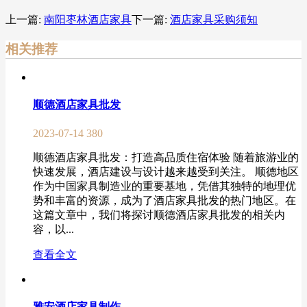
上一篇:
南阳枣林酒店家具
下一篇:
酒店家具采购须知
相关推荐
顺德酒店家具批发
2023-07-14
380
顺德酒店家具批发：打造高品质住宿体验 随着旅游业的
快速发展，酒店建设与设计越来越受到关注。 顺德地区
作为中国家具制造业的重要基地，凭借其独特的地理优
势和丰富的资源，成为了酒店家具批发的热门地区。在
这篇文章中，我们将探讨顺德酒店家具批发的相关内
容，以...
查看全文
雅安酒店家具制作