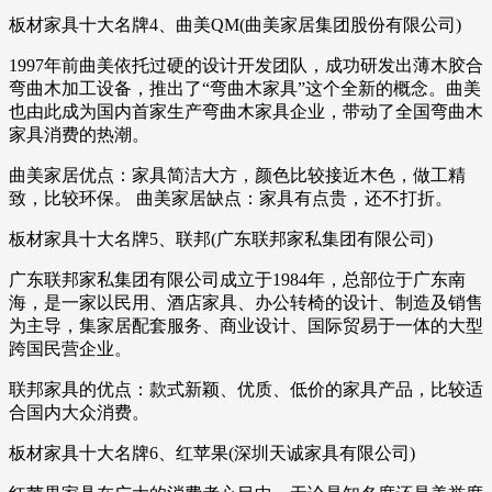
板材家具十大名牌4、曲美QM(曲美家居集团股份有限公司)
1997年前曲美依托过硬的设计开发团队，成功研发出薄木胶合
弯曲木加工设备，推出了“弯曲木家具”这个全新的概念。曲美
也由此成为国内首家生产弯曲木家具企业，带动了全国弯曲木
家具消费的热潮。
曲美家居优点：家具简洁大方，颜色比较接近木色，做工精
致，比较环保。 曲美家居缺点：家具有点贵，还不打折。
板材家具十大名牌5、联邦(广东联邦家私集团有限公司)
广东联邦家私集团有限公司成立于1984年，总部位于广东南
海，是一家以民用、酒店家具、办公转椅的设计、制造及销售
为主导，集家居配套服务、商业设计、国际贸易于一体的大型
跨国民营企业。
联邦家具的优点：款式新颖、优质、低价的家具产品，比较适
合国内大众消费。
板材家具十大名牌6、红苹果(深圳天诚家具有限公司)