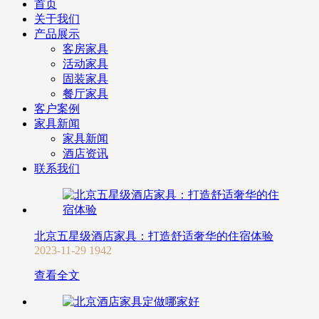
首页
关于我们
产品展示
客房家具
活动家具
固装家具
餐厅家具
客户案例
家具新闻
家具新闻
酒店资讯
联系我们
北京五星级酒店家具：打造舒适奢华的住宿体验
2023-11-29
1942
查看全文