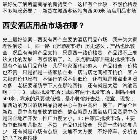
最好先了解所需商品的新货架个，这样有个比较，不然价格差
不多就没必要了，新货在城西客运站向西300米 酒店用品市场
西安酒店用品市场在哪？
史上最好答案：西安有四个主要的酒店用品市场，我来为大家
理性解读：1、西一路（所谓碳市街）历史悠久，产品也比较
全，况且有海鲜产品支持，只是西一路价格贵，产品跟不上餐
饮文化的发展，有点落后了。2、原点新城家居建材批发市场
里有个酒店用品市场，几乎每家面积都超大，产品很全，价格
也不贵，只是都是一些家族企业，店与店之间相互抗价，客户
去那询价也没有，不懂行的买不到低价，还有就是原点业务员
奇多，老板要谨防手下人在那吃回扣，还有就是太远，汽油贵
啊！！！3、城西批发市场：城西有两个批发市场，相隔不到
500米，靠东的只要做低端，是小餐馆好去处，便宜、现货；
靠西边的万国酒店用品贸易中心主做中高档，便宜、产品全且
新颖，是中高档餐饮的首选，缺点就是万国酒店用品贸易中心
是国企地产开发，推广力度太小。4：白家口批发市场，主要
做中低档餐具批发，不贵，产品也比较全，只是一些特殊餐具
少，还有就是市场有点脏，交通不太方便，不好停车。分析的
好吗？欢迎拍砖