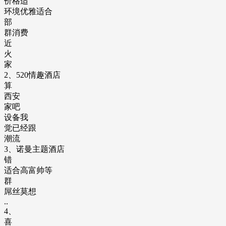
价格适
环境优雅适合
部
群消费
近
火
家
2、520情趣酒店
算
西安
家吧
设备我
觉已经跟
潮流
3、诺曼主题酒店
错
适合高富帅等
群
屌丝莫想
..
4、
喜