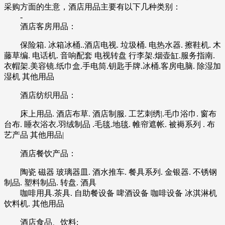
采购方面的生意，酒店用品主要有以下几种类别：
-
酒店客房用品：
保险箱. 冰箱冰桶..酒店电视. 垃圾桶. 电热水器. 擦鞋机. 木
藤草编. 电话机. 音响配套 电视转盘 行李架.烟壶缸.服务指南.
衣帽架.美容镜.纸巾盒.手电筒.钥匙手牌.冰桶.客房电脑. 除湿加
湿机 其他用品
酒店纺织用品：
床上用品. 酒店布草. 酒店制服. 工艺刺绣|.毛巾浴巾. 窗布
台布. 睡衣浴衣.羽绒制品 .毛毯.地毯. 帷帘遮帐. 被褥系列 . 布
艺产品 其他用品|
酒店餐饮产品：
陶瓷 磁器 玻璃器皿. 酒水推车. 餐具系列. 金银器. 不锈钢
制品. 塑料制品. 转盘. 酒具
咖啡用具.茶具. 自助餐设备 啤酒设备 咖啡设备 冰淇淋机
饮料机. 其他用品
酒店食品、饮料: