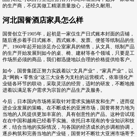
的生产商，不仅其做工精湛质量放心，还经久耐用。
河北国誉酒店家具怎么样
国誉创立于1905年，起初是一家仅生产日式账本封面的店铺，
随后逐步着手日式账本、西式账本、发票、便签等纸制品的生
产。1960年起开始涉足办公室家具的销售，从文具、纸制产品
的生产开始发展到如今的桌、椅、建材等各个领域，只要是工
作场所必须的商品，我们都迅捷地以合理的价格提供给客户。
如今，国誉集团正努力实践着以“文具产业”，“家具产业”，以
及“网购 • 零售业”这三大业务为支柱的运营模式，依靠强化产
业链各环节的联动，采取灵活的经营，适时的研发，不断地推
进着以满足客户需求为宗旨的产品生产及服务。
今后，日本国内市场将采取针对需求实施研发和生产，进而促
进企业发展的策略。在不断成长的亚洲市场，国誉将努力地为
当地的人民提供更加丰富的、具有创意性的产品。这种尝试现
在在中国和越南已经着手实施。依托日本现有的专业知识和技
术，结合当地的实际情况，与各国的经济成长的步调相协调，
逐步构筑和完善当地的产业链，国誉对不断壮大亚洲市场寄予