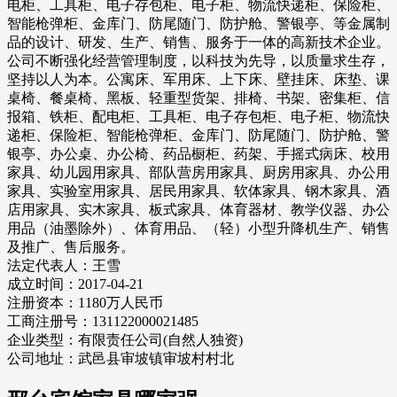
电柜、工具柜、电子存包柜、电子柜、物流快递柜、保险柜、
智能枪弹柜、金库门、防尾随门、防护舱、警银亭、等金属制
品的设计、研发、生产、销售、服务于一体的高新技术企业。
公司不断强化经营管理制度，以科技为先导，以质量求生存，
坚持以人为本。公寓床、军用床、上下床、壁挂床、床垫、课
桌椅、餐桌椅、黑板、轻重型货架、排椅、书架、密集柜、信
报箱、铁柜、配电柜、工具柜、电子存包柜、电子柜、物流快
递柜、保险柜、智能枪弹柜、金库门、防尾随门、防护舱、警
银亭、办公桌、办公椅、药品橱柜、药架、手摇式病床、校用
家具、幼儿园用家具、部队营房用家具、厨房用家具、办公用
家具、实验室用家具、居民用家具、软体家具、钢木家具、酒
店用家具、实木家具、板式家具、体育器材、教学仪器、办公
用品（油墨除外）、体育用品、（轻）小型升降机生产、销售
及推广、售后服务。
法定代表人：王雪
成立时间：2017-04-21
注册资本：1180万人民币
工商注册号：131122000021485
企业类型：有限责任公司(自然人独资)
公司地址：武邑县审坡镇审坡村村北