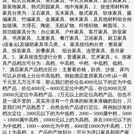
具、欧式古典家具、美式家具、中式古典家具，新古典家具，
新装饰家具、韩式田园家具、地中海家具。2、按使用材料将
家具分类为：玉石家具、实木家具、板式家具、软体家具、藤
编家具、竹编家具、金属家具、钢木家具，及其他材料组合例
如玻璃、大理石、陶瓷、无机矿物、纤维织物、树脂等。3、
按功能家具分为：办公家具、户外家具、客厅家具、卧室家
具、书房家具、儿童家具、餐厅家具、卫浴家具、厨卫家具
(设备)以及辅助家具等几类。4、家具按结构分类：整装家
具、拆装家具、折叠家具、 组合家具、连壁家具、悬吊家
具。5、家具按造型进行分类，普通家具、艺术家具。6、按家
具产品档次可分为：高档、中高档、中档、中低档、低档。
7、酒店家具产品档次区分：主要看价格，卧房、沙发、床均
可以从价格上分出中高低档。例如酒店套房家具(5件)从一两
千元至几万元不等，那么我们把价位在4000元以下的定为中低
档产品，价位4000元～8000元定位中档产品，价位8000元至
20000元定位中高档产品，2万元以上的定位高档产品。但也不
是一成不变的，其实并没有一个具体的标准来准确的划分，只
是我们对产品熟悉了，自然会给产品进行定位。再例如沙发的
档次定位，2000元以下的为中低档，2000～5000属中档，5000
～10000属中高档，10000元以上的为高档。床在1000元以下的
为中低档，1000～4000元为中档，4000至10000为中高档，1万
以上为高档。8、产品的产地划分：可分为进口家具和国产家