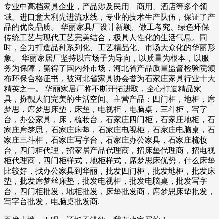
专业中高档家具企业，产品涉及民用、商用、酒店等多个领
域。进口意大利先进流水线，专业的技术生产队伍，保证了产
品的优良品质。 华丽家具厂设计新颖、做工考究、绿色环保
传统工艺与现代工艺完美结合，极具人性化的生活气息。同
时，全力打造品种系列化、工艺精品化、市场大众化的华丽形
象。 华丽家居厂坚持以市场子为导向，以质量为根本，以服
务为保障，赢得了国内外市场，河北省产品质量监督检验院颁
布环保合格证书，被河北省家具协会誉为石家庄家具行业十大
精英之一。 华丽家居厂将不断开拓进取，全心打造精品家
具，扮靓人们完美的生活空间。主营产品：四门柜，地柜，席
梦思，席梦思床垫，床垫，电视柜，电脑桌，三斗柜，写字
台，办公家具，床，梳妆台，石家庄四门柜，石家庄地柜，石
家庄席梦思，石家庄床垫，石家庄电视柜，石家庄电脑桌，石
家庄三斗柜，石家庄写字台，石家庄办公家具，石家庄梳妆
台，四门柜代理，招家居产品代理商，招床垫代理商，招电视
柜代理商，四门柜样式，地柜样式，席梦思床优势，什么床垫
比较好，找办公家具到华丽，批发四门柜，批发地柜，批发床
垫，批发席梦丝床垫，批发电视柜，批发电脑桌，批发写字
台，四门柜批发，地柜批发，床垫批发商，席梦思床垫批发，
写字台批发，电脑桌批发商.