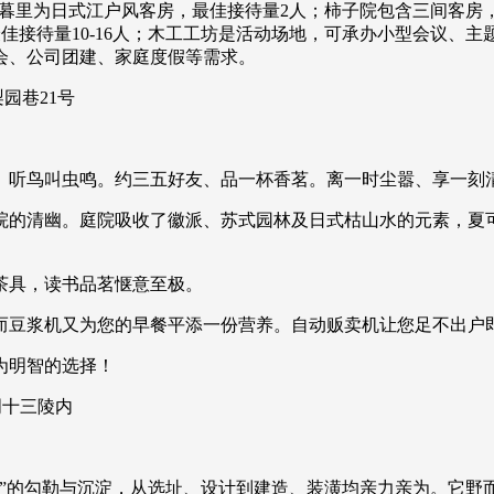
房暮里为日式江户风客房，最佳接待量2人；柿子院包含三间客房
佳接待量10-16人；木工工坊是活动场地，可承办小型会议、
会、公司团建、家庭度假等需求。
园巷21号
、听鸟叫虫鸣。约三五好友、品一杯香茗。离一时尘嚣、享一刻
院的清幽。庭院吸收了徽派、苏式园林及日式枯山水的元素，夏
茶具，读书品茗惬意至极。
而豆浆机又为您的早餐平添一份营养。自动贩卖机让您足不出户
为明智的选择！
明十三陵内
样”的勾勒与沉淀，从选址、设计到建造、装潢均亲力亲为。它