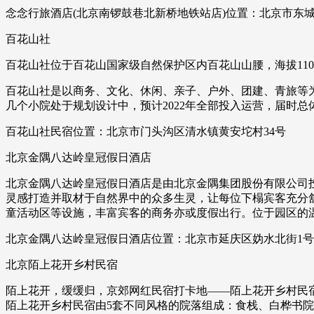
念念行旅酒店(北京南锣鼓巷北新桥地铁站店)位置：北京市东城
百花山社
百花山社位于百花山国家级自然保护区内百花山山腰，海拔110
百花山社是以商务、文化、休闲、亲子、户外、团建、青旅等为主
几个小院处于规划设计中，预计2022年全部投入运营，届时总体
百花山社民宿位置：北京市门头沟区清水镇黄安坨村34号
北京金隅八达岭皇冠假日酒店
北京金隅八达岭皇冠假日酒店是由北京金隅集团股份有限公司投
灵感打造并取材于自然界中的众多生灵，让每位下榻宾客充分舒
童活动区等设施，丰富宾客的商务亦或度假出行。位于园区的
北京金隅八达岭皇冠假日酒店位置：北京市延庆区妫水北街1号1
北京陌上花开乡村民宿
陌上花开，缓缓归，京郊网红民宿打卡地——陌上花开乡村民
陌上花开乡村民宿由5套不同风格的院落组成：食栈、白桦书院