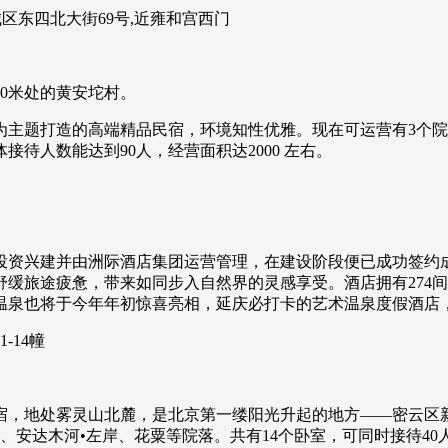
区东四北大街69号,近雍和宫西门
0米处的黄安坨村。
题打造的高端精品民宿，环境知性优雅。现在可运营有3个院、1
接待人数能达到90人，经营面积达2000 左右。
资兴建并由洲际酒店集团运营管理，在建设阶段便已成功签约成为
缓旅途疲惫，带来如同步入自然界的灵感享受。酒店拥有274
温泉也将于今年年初惊喜亮相，延庆必打卡的艺术温泉度假酒店
-14幢
宿，地处雾灵山北麓，是北京第一缕阳光升起的地方——密云区
、安达木河•左岸、花粟等院落。共有14个卧室，可同时接待4