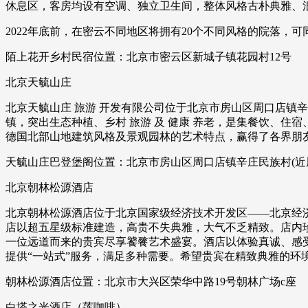
休息区，客房均设有空调、独立卫生间，整体风格古朴典雅、
2022年底前，在密云不同地区将拥有20个不同风格的院落，
陌上花开乡村民宿位置：北京市密云区新城子镇花园村12号
北京天毓山庄
北京天毓山庄 旅游 开发有限公司位于北京市房山区周口店镇
镇，突出生态种植、乡村 旅游 及 健康 养老，是集餐饮、住
德国北部山地建筑风格及景观园林的艺术特点，赢得了各界朋
天毓山庄巴登堡阁位置：北京市房山区周口店镇辛庄民族村(近
北京朝林松源酒店
北京朝林松源酒店位于北京国家级经济技术开发区——北京经
店以超五星级标准建造，高贵不失典雅，大气不乏精致。店内珍
一位远道而来的贵宾尽享饕餮艺术盛宴。酒店以体验真诚、感受尊贵
提供“一站式”服务，满足多种需要。希望贵宾在精致典雅的环
朝林松源酒店位置：北京市大兴区荣华中路19号朝林广场c座
白塔之光酒店（莲咖啡）