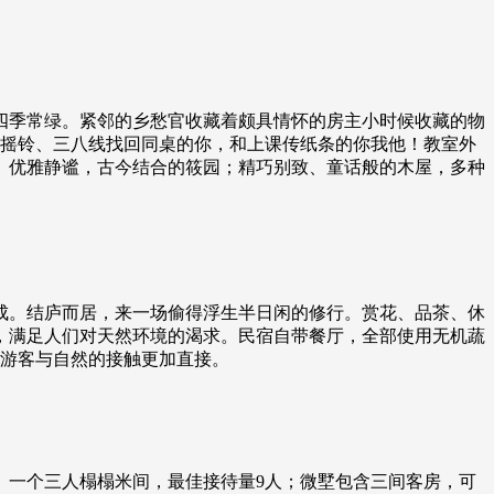
四季常绿。紧邻的乡愁官收藏着颇具情怀的房主小时候收藏的物
，手摇铃、三八线找回同桌的你，和上课传纸条的你我他！教室外
。优雅静谧，古今结合的筱园；精巧别致、童话般的木屋，多种
成。结庐而居，来一场偷得浮生半日闲的修行。赏花、品茶、休
，满足人们对天然环境的渴求。民宿自带餐厅，全部使用无机蔬
让游客与自然的接触更加直接。
、一个三人榻榻米间，最佳接待量9人；微墅包含三间客房，可