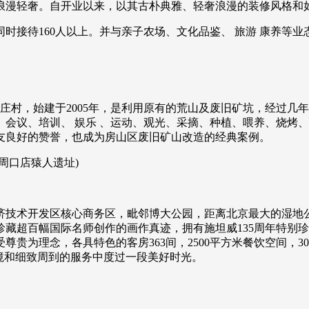
浪漫轻奢。自开业以来，以其古朴典雅、轻奢浪漫的装修风格和
可同时接待160人以上。并与亲子农场、文化品鉴、 旅游 康养
辛庄村，始建于2005年，是利用原有的荒山及废旧矿坑，经过
宿、会议、培训、 娱乐 、运动、观光、采摘、种植、喂养、烧
友良好的赞誉，也成为房山区废旧矿山改造的经典案例。
周口店猿人遗址)
济技术开发区核心商务区，毗邻博大公园，距离北京最大的湿地
藏超百幅国际名师创作的画作真迹，拥有施坦威135周年特别珍
为理念，各具特色的客房363间，2500平方米餐饮空间，300
境和细致周到的服务中度过一段美好时光。