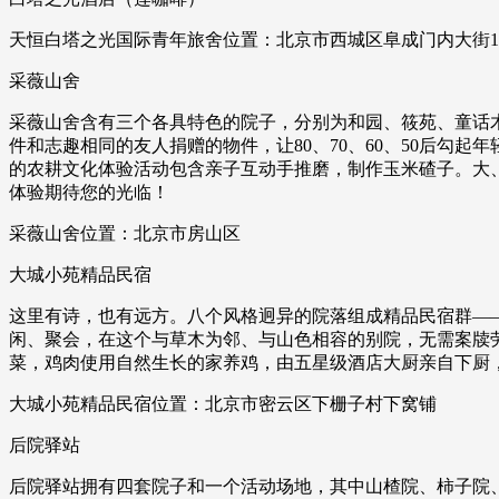
天恒白塔之光国际青年旅舍位置：北京市西城区阜成门内大街18
采薇山舍
采薇山舍含有三个各具特色的院子，分别为和园、筱苑、童话
件和志趣相同的友人捐赠的物件，让80、70、60、50后勾
的农耕文化体验活动包含亲子互动手推磨，制作玉米碴子。大
体验期待您的光临！
采薇山舍位置：北京市房山区
大城小苑精品民宿
这里有诗，也有远方。八个风格迥异的院落组成精品民宿群—
闲、聚会，在这个与草木为邻、与山色相容的别院，无需案牍
菜，鸡肉使用自然生长的家养鸡，由五星级酒店大厨亲自下厨，
大城小苑精品民宿位置：北京市密云区下栅子村下窝铺
后院驿站
后院驿站拥有四套院子和一个活动场地，其中山楂院、柿子院