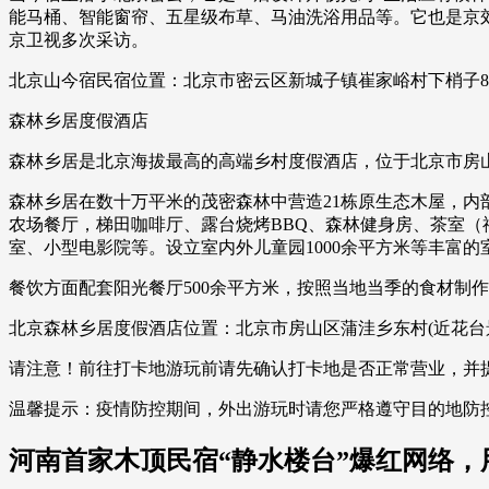
能马桶、智能窗帘、五星级布草、马油洗浴用品等。它也是京
京卫视多次采访。
北京山今宿民宿位置：北京市密云区新城子镇崔家峪村下梢子
森林乡居度假酒店
森林乡居是北京海拔最高的高端乡村度假酒店，位于北京市房山
森林乡居在数十万平米的茂密森林中营造21栋原生态木屋，内
农场餐厅，梯田咖啡厅、露台烧烤BBQ、森林健身房、茶室（
室、小型电影院等。设立室内外儿童园1000余平方米等丰富
餐饮方面配套阳光餐厅500余平方米，按照当地当季的食材制
北京森林乡居度假酒店位置：北京市房山区蒲洼乡东村(近花台
请注意！前往打卡地游玩前请先确认打卡地是否正常营业，并
温馨提示：疫情防控期间，外出游玩时请您严格遵守目的地防
河南首家木顶民宿“静水楼台”爆红网络，