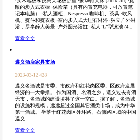
·实木地板和挑高天花板卧室 ·豪华特大床 (2m x 2m) ·宽
敞的步入式衣橱 ·保险箱（具有内置充电器，可放置笔
记本电脑） ·私人酒柜、Nespresso 咖啡机、茶具 ·吹风
机、熨斗和熨衣板 ·室内步入式大理石淋浴 ·独立户外淋
浴，尽享醉人美景 ·户外圆形浴缸 ·私人“L”型泳池 (4...
查看全文
遵义酒店家具市场
2023-03-12
428
遵义名酒城是市委、市政府和红花岗区委、区政府发展
经济的一大举措。 作为国酒、名酒之乡，遵义过去有酒
无市，名酒城的建设填补了这一空白。据了解，名酒城
的设施和规模，远远超过全国其它酒类市场，成为中华
第一酒城。 坐落于红花岗区外环路、石佛路区域的中国
遵义...
查看全文