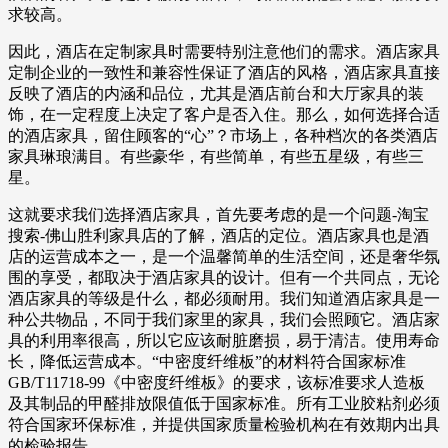
求较高。
因此，酒店在定制家具时需要特别注意他们的需求。酒店家具
定制企业的一致性和兼容性保证了酒店的风格，酒店家具直接
反映了酒店的内涵和品位，尤其是酒店前台和大厅家具的装
饰，在一定程度上决定了客户是否入住。那么，如何选择合适
的酒店家具，留住顾客的“心”？市场上，各种档次的各类酒店
家具琳琅满目。有些豪华，有些简单，有些五星级，有些三
星。
这就要求我们选择酒店家具，首先要考虑的是一个问题-淘宝
搜索-佛山胜利家具店的了解，酒店的定位。酒店家具也是酒
店的运营成本之一，是一个温馨简单的生活空间，还是奢华氛
围的享受，都取决于酒店家具的设计。但有一个共同点，无论
酒店家具的等级是什么，都必须耐用。我们知道酒店家具是一
种公共物品，不同于我们家里的家具，我们会照顾它。酒店家
具的利用率很高，所以它应该耐脏磨损，易于清洁。使用寿命
长，降低运营成本。“中密度纤维板”的材料符合国家标准
GB/T11718-99《中密度纤维板》的要求，该标准要求人造板
及其制品的甲醛排放限值低于国家标准。所有工业胶粘剂必须
符合国家环保标准，并提供国家质量检验机构在有效期内出具
的检验报告。