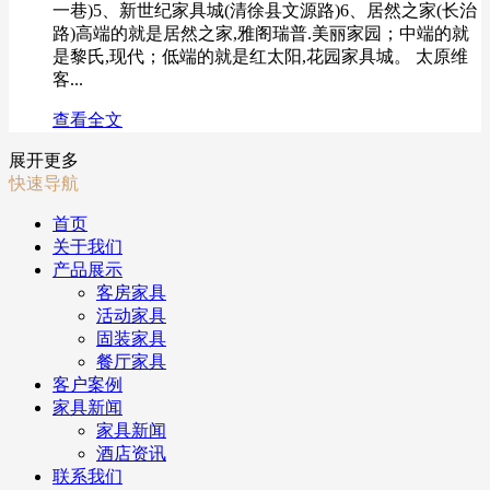
一巷)5、新世纪家具城(清徐县文源路)6、居然之家(长治
路)高端的就是居然之家,雅阁瑞普.美丽家园；中端的就
是黎氏,现代；低端的就是红太阳,花园家具城。 太原维
客...
查看全文
展开更多
快速导航
首页
关于我们
产品展示
客房家具
活动家具
固装家具
餐厅家具
客户案例
家具新闻
家具新闻
酒店资讯
联系我们