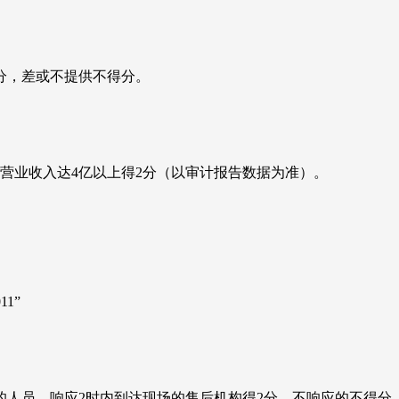
分，差或不提供不得分。
主营业收入达4亿以上得2分（以审计报告数据为准）。
1”
的人员，响应2时内到达现场的售后机构得2分。不响应的不得分