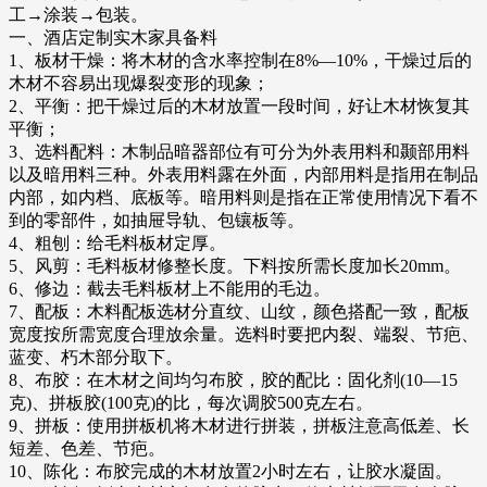
工→涂装→包装。
一、酒店定制实木家具备料
1、板材干燥：将木材的含水率控制在8%—10%，干燥过后的
木材不容易出现爆裂变形的现象；
2、平衡：把干燥过后的木材放置一段时间，好让木材恢复其
平衡；
3、选料配料：木制品暗器部位有可分为外表用料和颞部用料
以及暗用料三种。外表用料露在外面，内部用料是指用在制品
内部，如内档、底板等。暗用料则是指在正常使用情况下看不
到的零部件，如抽屉导轨、包镶板等。
4、粗刨：给毛料板材定厚。
5、风剪：毛料板材修整长度。下料按所需长度加长20mm。
6、修边：截去毛料板材上不能用的毛边。
7、配板：木料配板选材分直纹、山纹，颜色搭配一致，配板
宽度按所需宽度合理放余量。选料时要把内裂、端裂、节疤、
蓝变、朽木部分取下。
8、布胶：在木材之间均匀布胶，胶的配比：固化剂(10—15
克)、拼板胶(100克)的比，每次调胶500克左右。
9、拼板：使用拼板机将木材进行拼装，拼板注意高低差、长
短差、色差、节疤。
10、陈化：布胶完成的木材放置2小时左右，让胶水凝固。