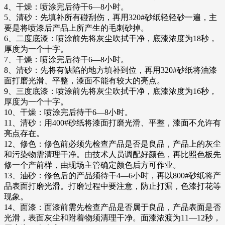
4、干燥：喷涂完后待干6—8小时。
5、清砂：先填补所有碰刮伤，再用320#砂纸轻轻砂一遍，主
要是将喷漆后产品上所产生的毛刺砂掉。
6、二度底漆：喷涂前先将灰尘吹拭干净，底漆浓度为18秒，
厚度为一个十字。
7、干燥：喷涂完后待干6—8小时。
8、清砂：先将有缺陷的地方填补到位，再用320#砂纸将油漆
面打磨光滑、平整，漆面不能有较大的亮点。
9、三度底漆：喷涂前先将灰尘吹拭干净，底漆浓度为16秒，
厚度为一个十字。
10、干燥：喷涂完后待干6—8小时。
11、清砂：用400#砂纸将漆面打磨光滑、平整，漆面不允许有
亮点存在。
12、修色：修色前必须先检查产品是否是良品，产品上的灰尘
和污染物需清理干净。由技术人员调配好颜色，再比照色板先
修一个产前样，由现场主管确定颜色后方可作业。
13、油砂：修色后的产品须待干4—6小时，再以800#砂纸将产
品表面打磨光滑。打磨过程中要注意，防止打漏，色漆打花等
现象。
14、面漆：面漆前需先检查产品是否属于良品，产品表面是否
光滑，表面灰尘和附着物须清理干净。面漆浓渡为11—12秒，