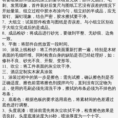
刺、发黑现象，首件装好后复尺与图纸工艺没有误差的情况下
开始量装。组立过程中胶水布涂均匀，组立好的半成品，应无
冒钉、漏钉现象，结合严密，胶水擦拭要干净。
7、大组立：试装部件检查与图纸是否误差。与小组立区别在
于大组立完成后的是成品。
8、成品检砂：将成品进行砂光，要做到平整、无砂痕、边角
一致。
9、平衡：将部件自然放置一段时间。
10、涂装上线检砂：将工件的表面重新打磨一遍，特别是木材
表面的毛细纤维。同时检查白身的缺陷是否已经处理好，如：
修补不良、砂光不良、开裂、变形等。
11、吹尘：将工件表面的灰尘吹干净。
三、酒店定制实木家具涂装
1、涂装过程中的第一步是擦色：需先试擦，确认擦色剂是否
正确适度。擦色前需将擦色剂搅拌均匀，直到没有沉淀物为
止，使用的毛刷必须先清洗干净，擦拭的布条必须为不掉色的
布条；
2、底着色：根据色板的要求选用底色，将素材间的色差通过
底色进行调整。
3、头度底漆：喷涂前需先将灰尘吹拭干净，检查擦色效果是
否良好。头度底漆浓度为16秒，喷涂厚度为一个十字。