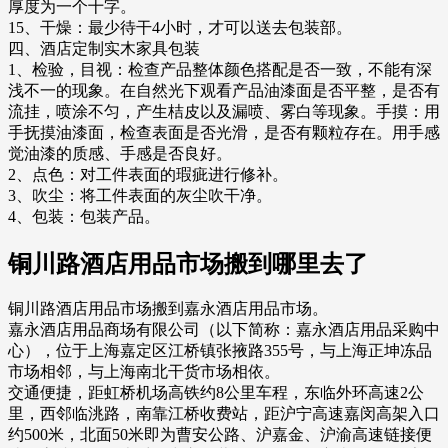
厚度为一个十字。
15、干燥：最少待干4小时，才可以送去包装部。
四、酒店定制实木家具包装
1、检验，目视：检查产品整体颜色搭配是否一致，不能有深
浅不一的现象。在自然光下观看产品油漆面是否平整，是否有
流挂，喷涂不匀，产生桔皮以及漏喷、雾白等现象。手摸：用
手抚摸油漆面，检查表面是否光滑，是否有颗粒存在。用手感
觉油漆的质感、手感是否良好。
2、点色：对工件表面的瑕疵进行修补。
3、吹尘：将工件表面的灰尘吹干净。
4、包装：包装产品。
铜川路酒店用品市场搬到哪里去了
铜川路酒店用品市场搬到嘉永酒店用品市场。
嘉永酒店用品商场有限公司（以下简称：嘉永酒店用品采购中
心），位于上海嘉定区江桥镇张掖路355号，与上海正坤冻品
市场相邻，与上海南北干货市场相依。
交通便捷，距虹桥机场高铁约8公里车程，东临外环高速2公
里，西邻临洮路，南靠江桥收费站，距沪宁高速嘉闵高架入口
约500米，北面50米即为曹安公路、沪嘉金、沪渝高速链接便