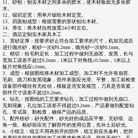
11、砂刨：刨去木材之间多余的胶水，使木材板面无多余胶
水。
12、锯切定宽：用单片锯给木材定宽。
13、四面刨成型：根据需要的形状刨出木材。
14、养生：将木材自然放置24小时左右。
二、酒店定制实木家具木工
1、宽砂定厚：按要求砂止符合加工要求的尺寸，机加完成后
进行抛光砂，粗砂一次砂0.2mm，抛光砂一次砂0.1mm。
2、精切：给毛料定长，加工过程中做到无崩茬、发黑，长与
宽加工误差不超过0.2mm，1米以下对角线≤0.5mm，1米以上
板片对角线应≤1mm。
3、成型：根据图纸将木材加工成型。加工时不允许有崩茬、
毛刺、跳刀和发黑现象，部件表面应光滑、平整，加工前检查
设备部件螺丝有无松动，模板是否安装规范，刀具是否装紧，
部件尺寸误差不超过0.2mm。
4、钻孔：按图纸的工艺要求钻孔，加工过程中做到无崩口、
无刺现象，孔位加工误差不得超过0.2mm，产品要做到配套钻
孔，常试装、勤检查，确保产品的品质。
5、配件栓砂：砂光配件，砂光好的成品应平整、无砂痕、边
角一致。检砂前应先了解部件的使用位置，先补土后砂光。
6、小组立：组立不用再拆开的部件，组立前应先备料，把所
有要组装部件按图纸加工的要求检查无误，部件无崩口、毛