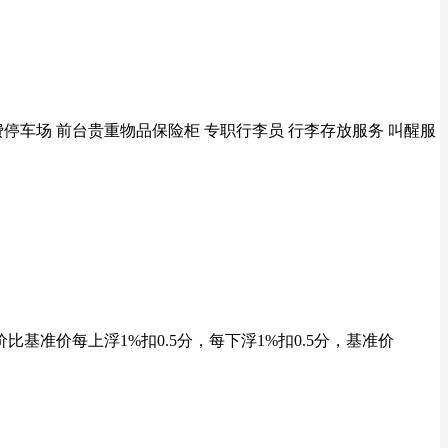
费停车场 前台贵重物品保险柜 专职行李员 行李存放服务 叫醒服
准价每上浮1%扣0.5分，每下浮1%扣0.5分，基准价