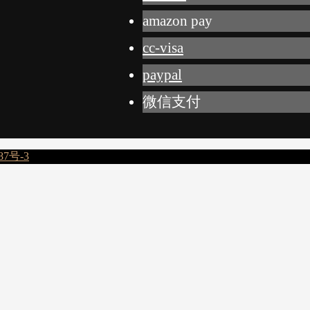
amazon pay
cc-visa
paypal
微信支付
87号-3