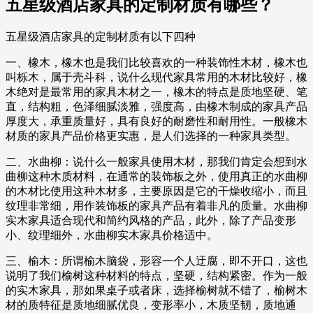
五星级酒店家具的定制材质有哪些？
五星级酒店家具的定制材质有以下四种
一、橡木，橡木也是我们比较喜欢的一种装饰性木材，橡木也
叫栎木，属于壳斗科，说什么现代家具常用的木材比较好，橡
木绝对是最常用的家具木材之一，橡木的特点是质地坚硬、笔
直，结构粗，色泽细腻淡雅，强度高，由橡木制成的家具产品
厚度大，承重质量好，具有良好的耐磨性和耐用性。一般橡木
材质的家具产品价格更实惠，是人们选择的一种家具类型。
二、水曲柳：说什么一般家具使用木材，那我们肯定会想到水
曲柳这种木质材料，在通常的装饰板之外，使用真正的水曲柳
的木材比使用这种木材多，主要原因是它的干燥收缩小，而且
纹理非常细，用作装饰板的家具产品有着非凡的质量。水曲柳
实木家具适合现代和简约风格的产品，此外，除了产品变形
小、纹理细外，水曲柳实木家具价格适中。
三、榆木：所谓榆木脑袋，形容一个人迂腐，即不开口，这也
说明了我们榆树这种材料的特点，坚硬，结构紧密。作为一般
的实木家具，那如果桌子或者床，选择榆树就不错了，榆树木
材的质特征是质地细腻优良，变形率小，木质坚韧，质地通