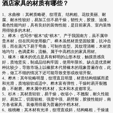
酒店家具的材质有哪些？
1、水曲柳 ：其树质略硬、纹理直、结构粗、花纹美丽、耐
腐、耐水性较好，易加工但不易干燥，韧性大，胶接、油漆、
着色性能均好，具有良好的装饰性能，是目前家具、室内装饰
用得较多的木材。
2、榉木：也写作“椐木”或“椇木”。产于我国南方，虽不属华
贵木材，但在民间使用极广。榉木虽然材质坚固较重，抗冲击
强，而在蒸汽下易于弯曲，可制作造型。其纹理清晰，木材质
地均匀，色调柔和，流畅。属于中高档次的家具用材。
3、橡木：橡木的优点是具有鲜明的山形木纹，触摸质感良
好，质地坚实，制成品结构牢固，使用年限长。缺点是优质树
种比较少，导致市场上以橡胶木代替橡木的现象普遍存在，此
外，做工不细的情况下还可能导致变形或收缩开裂。
4、桦木：其年轮略明显，纹理直且明显，材质结构细腻而柔
和光滑，质地较软或适中。桦木富有弹性，干燥时易开裂翘
曲，不耐磨。桦木属中档木材，实木和木皮都常见。
5、杉木：其材质轻软，易干燥，收缩小，不翘裂，耐久性能
好、易加工，切面较粗、强度中强、易劈裂，胶接性能好，南
方各省家具、装修用得最为普遍的中档木材。
6、核桃楸：其木材有光泽，纹理直或斜，结构略粗，干燥速