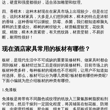
达，硬度和强度都很好，适合添加雕塑和纹理。
四、香檀木：这种木材现在在家具市场上出现较少，但是在过
去，说到木材家具，大多是人们想到樟木，樟木的特点是浓郁
的香味，这种香味可以驱蚊、防霉、杀菌，我们都知道樟脑丸
樟料的主要成分。樟树的树径较大，材质幅度较宽，花纹美
观、精致，樟木木质紧密，有天然纹路，材质坚韧，不易折
断，耐用性很好！
现在酒店家具常用的板材有哪些？
板材，是现代生活中不可或缺的重要装修材料。做家具时都会
用到板材，板材经过加工后是很好的装修材料。目前市场上的
板材种类多样，每种板材的规格也不尽相同，让用户不知道如
何选择。那么，板材可以分为哪几类呢?板材都有哪些种类呢?
下面小编就为您介绍板材的种类有哪些。
1.免漆板
免漆板是将带有不同颜色或纹理的纸放入三聚氰胺树脂胶粘剂
中浸泡，然后干燥到一定固化程度，将其铺装在刨花板、防潮
板、中密度纤维板、胶合板、细木工板、多层板或其他硬质纤