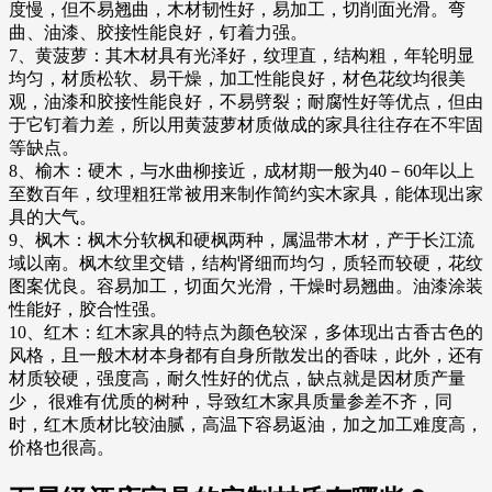
度慢，但不易翘曲，木材韧性好，易加工，切削面光滑。弯
曲、油漆、胶接性能良好，钉着力强。
7、黄菠萝：其木材具有光泽好，纹理直，结构粗，年轮明显
均匀，材质松软、易干燥，加工性能良好，材色花纹均很美
观，油漆和胶接性能良好，不易劈裂；耐腐性好等优点，但由
于它钉着力差，所以用黄菠萝材质做成的家具往往存在不牢固
等缺点。
8、榆木：硬木，与水曲柳接近，成材期一般为40－60年以上
至数百年，纹理粗狂常被用来制作简约实木家具，能体现出家
具的大气。
9、枫木：枫木分软枫和硬枫两种，属温带木材，产于长江流
域以南。枫木纹里交错，结构肾细而均匀，质轻而较硬，花纹
图案优良。容易加工，切面欠光滑，干燥时易翘曲。油漆涂装
性能好，胶合性强。
10、红木：红木家具的特点为颜色较深，多体现出古香古色的
风格，且一般木材本身都有自身所散发出的香味，此外，还有
材质较硬，强度高，耐久性好的优点，缺点就是因材质产量
少， 很难有优质的树种，导致红木家具质量参差不齐，同
时，红木质材比较油腻，高温下容易返油，加之加工难度高，
价格也很高。