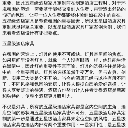
重要。因此五星级酒店家具定制商在制定酒店工程时，对于环
境氛围的塑造，需要基于能够吸引到入住者，再营造出舒适的
“家”的氛围。让每一位入住者都能够体验到如在家中的自在。
五星级酒店家具是塑造氛围的重要因素，所以五星级酒店家具
定制就显得至关重要。以五星级酒店家具厂家案例为例，我们
来看看酒店设计有哪些要点。
五星级酒店家具
在氛围的营造上，灯具的使用不可或缺。灯具是房间的焦点。
如果房间里没有灯具，就像一个人没有眼睛一样，他只能生活
在黑暗中，因此灯的重要性不言而喻。灯具的选择往往是装饰
中的一个重要问题。灯具的选择虽然千变万化，但与古典、创
新、实用三大类是分不开的。当今的酒店已经与以往有所不同
了，不同风格和氛围的套房，让客人根据自己的爱好选择，让
客人享受舒适的待遇。酒店方也努力让入住者觉得酒店是新颖
和独特的，使整个酒店更具吸引力。
不仅是灯具，所有的五星级酒店家具都是室内空间的主角，酒
店空间的形状与五星级酒店家具密不可分。五星级酒店家具定
制的第一步是通过五星级酒店家具来定位空间的风格。五星级
酒店家具在酒店内部有两个重要作用：一是实用性，是五星级