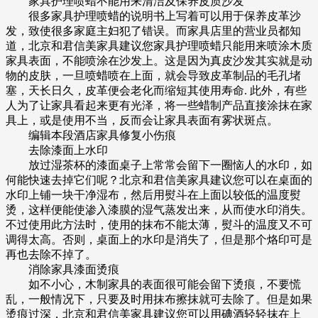
家具护理喷蜡不能用来清洁及保养皮质沙发
很多家具护理喷蜡的说明书上写着可以用于保养皮革沙
发，致使很多家庭主妇犯了错误。而家具店里的营业员都知
道，北京和君信美家具建议您家具护理喷蜡只能用来喷涂木质
家具表面，不能喷涂在沙发上。这是因为真皮沙发其实就是动
物的皮肤，一旦喷蜡喷在上面，就会导致皮革制品的毛孔堵
塞，天长日久，皮革便会老化而缩短其使用寿命. 此外，有些
人为了让家具看起来更有光泽，将一些蜡制产品直接涂抹在家
具上，或是使用不当，反而会让家具表面有雾状斑点。
编辑本段酒店家具修复小伤痕
去除漆面上水印
放过湿茶杯的漆面桌子上常常会留下一圈恼人的水印，如
何能快速去掉它们呢？北京和君信美家具建议您可以在桌面的
水印上铺一块干净湿布，然后用熨斗在上面以较低的温度熨
烫，这样便能使渗入漆膜的湿气蒸发出来，从而使水印消失。
不过使用此方法时，使用的抹布不能太薄，熨斗的温度又不可
调得太高。否则，桌面上的水印是消失了，但是那个烙印可是
再也去除不掉了。
消除家具漆面烫痕
如不小心，木制家具的表面很可能会留下烫痕，不要慌
乱，一般情况下，只要及时用抹布擦抹就可去除了。但是如果
烫痕过深，北京和君信美家具建议您可以用碘酒轻轻抹在上