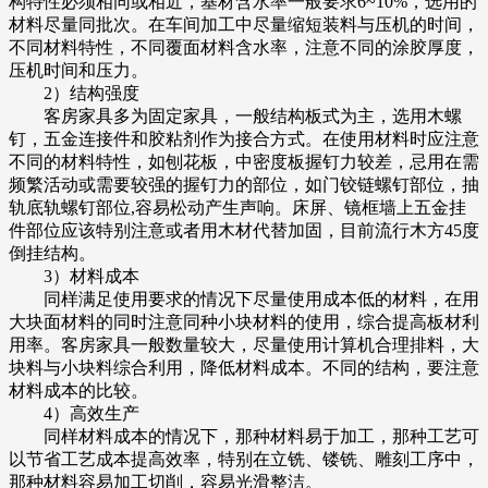
构特性必须相同或相近，基材含水率一般要求6~10%，选用的
材料尽量同批次。在车间加工中尽量缩短装料与压机的时间，
不同材料特性，不同覆面材料含水率，注意不同的涂胶厚度，
压机时间和压力。
2）结构强度
客房家具多为固定家具，一般结构板式为主，选用木螺
钉，五金连接件和胶粘剂作为接合方式。在使用材料时应注意
不同的材料特性，如刨花板，中密度板握钉力较差，忌用在需
频繁活动或需要较强的握钉力的部位，如门铰链螺钉部位，抽
轨底轨螺钉部位,容易松动产生声响。床屏、镜框墙上五金挂
件部位应该特别注意或者用木材代替加固，目前流行木方45度
倒挂结构。
3）材料成本
同样满足使用要求的情况下尽量使用成本低的材料，在用
大块面材料的同时注意同种小块材料的使用，综合提高板材利
用率。客房家具一般数量较大，尽量使用计算机合理排料，大
块料与小块料综合利用，降低材料成本。不同的结构，要注意
材料成本的比较。
4）高效生产
同样材料成本的情况下，那种材料易于加工，那种工艺可
以节省工艺成本提高效率，特别在立铣、镂铣、雕刻工序中，
那种材料容易加工切削，容易光滑整洁。