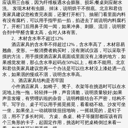
应该用三合板，因为纤维板遇水会膨胀、损坏;餐桌则应耐水
洗。 发现木材有虫眼、掉沫，说明烘干不彻底。北京和君信
美家具建议您检查完表面，还要打开柜门、抽屉门看里面内料
有没有腐朽，可以用手指甲掐一掐，掐进去了就说明内料腐朽
了。开柜门后用鼻子闻一闻，如果冲鼻、刺眼、流泪，说明胶
合剂中甲醛含量太高，会对人体有害。
2、木材含水率不超过12%
酒店家具的含水率不得超过12%，含水率高了，木材容易
翘曲、变形。一般消费者购买时，没有测试仪器，可以采取手
摸的方法，用手摸摸酒店家具底面或里面没有上漆的地方，如
果感觉发潮，那么含水率起码在50%以上，根本不能用。北京
和君信美家具建议您再一个办法是可以往木材没上漆处洒一点
水，如果洇的慢或不洇，说明含水率高。
3、酒店家具结构是否牢固
小件酒店家具，如椅子、凳子、衣架等在挑选时可以在水
泥地上拖一拖，轻轻摔一摔，声音清脆，说明质量较好;如果
声音发哑，有劈哩叭啦的杂音，说明榫眼结合不严密，结构不
牢。写字台、桌子可以用手摇晃摇晃，看看稳不稳。沙发可坐
一坐，如果坐上一动就吱吱扭扭地响，一摇就晃的，是钉子
活，用不了多长时间。 方桌、条桌、椅子等腿部都应该有四
个三角形的卡子，起固定作用，挑选时可把桌椅倒过来看一