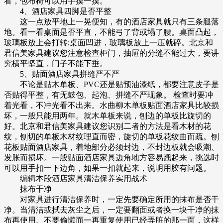
看，包布椅可以用手摸一摸。
4、酒店家具四脚是否平整
这一点放平地上一晃便知，有的酒店家具就只有三条腿落
地。看一看桌面是否平直，不能弓了背或塌了腰。桌面凸起，
玻璃板放上会打转;桌面凹进，玻璃板放上一压就碎。北京和
君信美家具建议您注意检查柜门，抽屉的分缝不能过大，要讲
究横平坚直，门子不能下垂。
5、贴面酒店家具拼缝严不严
不论是贴木单板、PVC还是贴预油漆纸，都要注意皮子是
否贴得平整，有无鼓包、起泡、拼缝不严现象。 检查时要冲
着光看，不冲光看不出来。水曲柳木单板贴面酒店家具比较损
坏，一般只能用两年。就木单板来说，刨边的单板比旋切的
好。北京和君信美家具建议您识别二者的方法是看木材的花
纹，刨切的单板木材纹理直而密，旋切的单板花纹曲而疏。刨
花板贴面酒店家具，着地部分必须封边，不封边板就会吸潮、
发胀而损坏。一般贴面酒店家具边角地方容易翘起来，挑选时
可以用手扣一下边角，如果一扣就起来，说明用胶有问题。
编辑本段酒店家具清洁保养实用战术
抹布干净
对家具进行清洁保养时，一定先要确定所用的抹布是否干
净。当清洁或拭去灰尘之后，一定要翻面或者换一块干净的抹
布再使用。不要偷懒而一再重复使用已经弄脏的那一面，这样