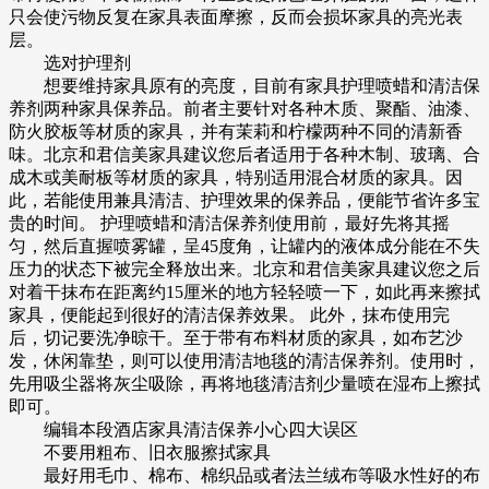
只会使污物反复在家具表面摩擦，反而会损坏家具的亮光表
层。
选对护理剂
想要维持家具原有的亮度，目前有家具护理喷蜡和清洁保
养剂两种家具保养品。前者主要针对各种木质、聚酯、油漆、
防火胶板等材质的家具，并有茉莉和柠檬两种不同的清新香
味。北京和君信美家具建议您后者适用于各种木制、玻璃、合
成木或美耐板等材质的家具，特别适用混合材质的家具。因
此，若能使用兼具清洁、护理效果的保养品，便能节省许多宝
贵的时间。 护理喷蜡和清洁保养剂使用前，最好先将其摇
匀，然后直握喷雾罐，呈45度角，让罐内的液体成分能在不失
压力的状态下被完全释放出来。北京和君信美家具建议您之后
对着干抹布在距离约15厘米的地方轻轻喷一下，如此再来擦拭
家具，便能起到很好的清洁保养效果。 此外，抹布使用完
后，切记要洗净晾干。至于带有布料材质的家具，如布艺沙
发，休闲靠垫，则可以使用清洁地毯的清洁保养剂。使用时，
先用吸尘器将灰尘吸除，再将地毯清洁剂少量喷在湿布上擦拭
即可。
编辑本段酒店家具清洁保养小心四大误区
不要用粗布、旧衣服擦拭家具
最好用毛巾、棉布、棉织品或者法兰绒布等吸水性好的布