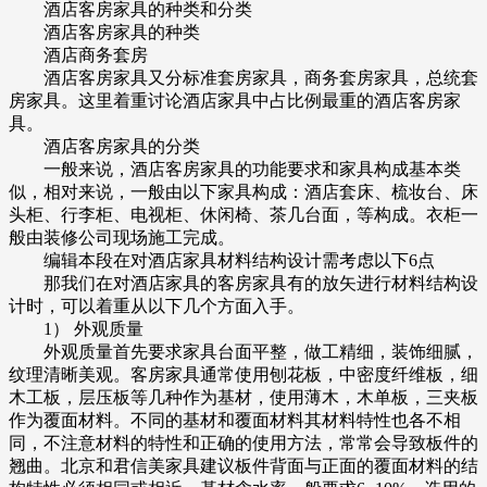
酒店客房家具的种类和分类
酒店客房家具的种类
酒店商务套房
酒店客房家具又分标准套房家具，商务套房家具，总统套
房家具。这里着重讨论酒店家具中占比例最重的酒店客房家
具。
酒店客房家具的分类
一般来说，酒店客房家具的功能要求和家具构成基本类
似，相对来说，一般由以下家具构成：酒店套床、梳妆台、床
头柜、行李柜、电视柜、休闲椅、茶几台面，等构成。衣柜一
般由装修公司现场施工完成。
编辑本段在对酒店家具材料结构设计需考虑以下6点
那我们在对酒店家具的客房家具有的放矢进行材料结构设
计时，可以着重从以下几个方面入手。
1） 外观质量
外观质量首先要求家具台面平整，做工精细，装饰细腻，
纹理清晰美观。客房家具通常使用刨花板，中密度纤维板，细
木工板，层压板等几种作为基材，使用薄木，木单板，三夹板
作为覆面材料。不同的基材和覆面材料其材料特性也各不相
同，不注意材料的特性和正确的使用方法，常常会导致板件的
翘曲。北京和君信美家具建议板件背面与正面的覆面材料的结