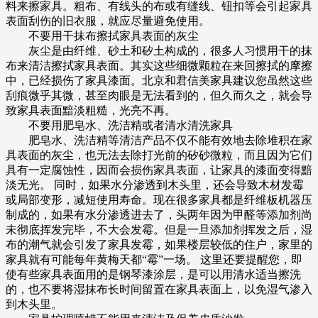
料来擦家具。粗布、有线头的布或有缝线、钮扣等会引起家具
表面刮伤的旧衣服，就应尽量避免使用。
不要用干抹布擦拭家具表面的灰尘
灰尘是由纤维、砂土和矽土构成的，很多人习惯用干的抹
布来清洁擦拭家具表面。其实这些细微颗粒在来回擦拭的摩擦
中，已经损伤了家具漆面。北京和君信美家具建议您虽然这些
刮痕微乎其微，甚至肉眼是无法看到的，但久而久之，就会导
致家具表面黯淡粗糙，光亮不再。
不要用肥皂水、洗洁精或者清水清洗家具
肥皂水、洗洁精等清洁产品不仅不能有效地去除堆积在家
具表面的灰尘，也无法去除打光前的矽砂微粒，而且因为它们
具有一定腐蚀性，因而会损伤家具表面，让家具的漆面变得黯
淡无光。 同时，如果水分渗透到木头里，还会导致木材发霉
或局部变形，减短使用寿命。现在很多家具都是纤维板机器压
制成的，如果有水分渗透进去了，头两年因为甲醛等添加剂尚
未彻底挥发完毕，不大会发霉。但是一旦添加剂挥发之后，湿
布的潮气就会引发了家具发霉，如果楼层较低的住户，家里的
家具就有可能每年黄梅天都“霉”一场。 这里还要提醒您，即
使有些家具表面用的是钢琴漆涂层，是可以用清水适当擦洗
的，也不要将湿抹布长时间留置在家具表面上，以免湿气渗入
到木头里。