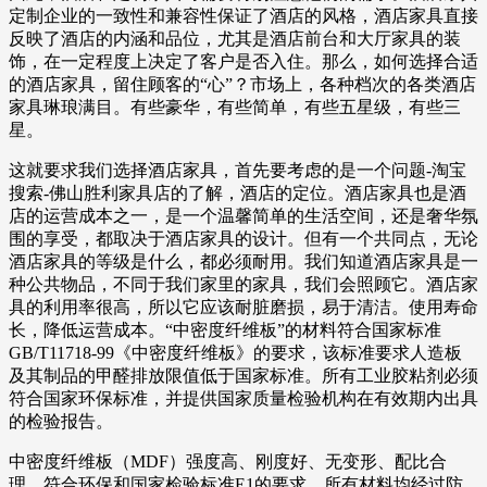
定制企业的一致性和兼容性保证了酒店的风格，酒店家具直接
反映了酒店的内涵和品位，尤其是酒店前台和大厅家具的装
饰，在一定程度上决定了客户是否入住。那么，如何选择合适
的酒店家具，留住顾客的“心”？市场上，各种档次的各类酒店
家具琳琅满目。有些豪华，有些简单，有些五星级，有些三
星。
这就要求我们选择酒店家具，首先要考虑的是一个问题-淘宝
搜索-佛山胜利家具店的了解，酒店的定位。酒店家具也是酒
店的运营成本之一，是一个温馨简单的生活空间，还是奢华氛
围的享受，都取决于酒店家具的设计。但有一个共同点，无论
酒店家具的等级是什么，都必须耐用。我们知道酒店家具是一
种公共物品，不同于我们家里的家具，我们会照顾它。酒店家
具的利用率很高，所以它应该耐脏磨损，易于清洁。使用寿命
长，降低运营成本。“中密度纤维板”的材料符合国家标准
GB/T11718-99《中密度纤维板》的要求，该标准要求人造板
及其制品的甲醛排放限值低于国家标准。所有工业胶粘剂必须
符合国家环保标准，并提供国家质量检验机构在有效期内出具
的检验报告。
中密度纤维板（MDF）强度高、刚度好、无变形、配比合
理，符合环保和国家检验标准E1的要求。所有材料均经过防