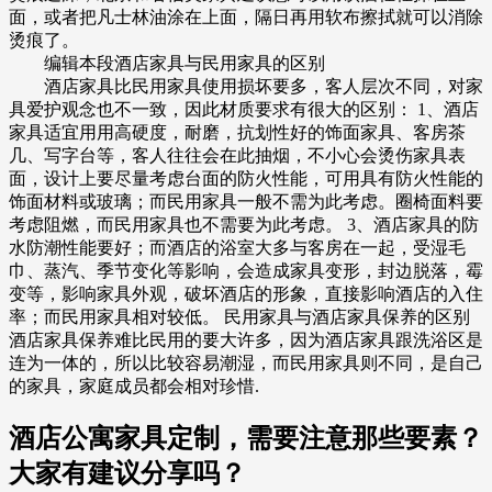
面，或者把凡士林油涂在上面，隔日再用软布擦拭就可以消除
烫痕了。
编辑本段酒店家具与民用家具的区别
酒店家具比民用家具使用损坏要多，客人层次不同，对家
具爱护观念也不一致，因此材质要求有很大的区别： 1、酒店
家具适宜用用高硬度，耐磨，抗划性好的饰面家具、客房茶
几、写字台等，客人往往会在此抽烟，不小心会烫伤家具表
面，设计上要尽量考虑台面的防火性能，可用具有防火性能的
饰面材料或玻璃；而民用家具一般不需为此考虑。圈椅面料要
考虑阻燃，而民用家具也不需要为此考虑。 3、酒店家具的防
水防潮性能要好；而酒店的浴室大多与客房在一起，受湿毛
巾、蒸汽、季节变化等影响，会造成家具变形，封边脱落，霉
变等，影响家具外观，破坏酒店的形象，直接影响酒店的入住
率；而民用家具相对较低。 民用家具与酒店家具保养的区别
酒店家具保养难比民用的要大许多，因为酒店家具跟洗浴区是
连为一体的，所以比较容易潮湿，而民用家具则不同，是自己
的家具，家庭成员都会相对珍惜.
酒店公寓家具定制，需要注意那些要素？
大家有建议分享吗？