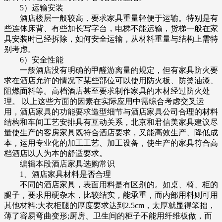
5）运输安装
酒店楼层一般较高，要求家具重量轻便于运输。特别是有
些连体床背、有些加长写字台，电梯不能运输，货梯一般在家
具安装时已经拆除，如何安全运输，从材料重量与结构上需特
别考虑。
6）安全性能
一般酒店没有明确的甲醛游离量的规定，但有家具防火要
求在酒店允许的情况下某些部位可以使用防火板、防烫油漆、
阻燃面料等。高档酒店甚至要求制作家具的木材经过防火处
理。 以上这些方面的因素在实际应用中需综合考虑交叉运
用，酒店家具的功能要求造型细节与酒店家具公司合理的材料
结构和车间工艺安排具有互动关系，北京和君信美家具建议尽
量使生产的客房家具既符合酒店要求，又能高效生产、降低成
本，运用专业化的加工工艺、加工设备，使生产的家具符合高
档酒店以人为本的舒适要求。
编辑本段酒店家具选购常识
1、酒店家具材料是否合理
不同的酒店家具，表面用料是有区别的。如桌、椅、柜的
腿子，要求用硬杂木，比较结实，能承重，而内部用料则可用
其他材料;大衣柜腿的厚度要求达到2.5cm，太厚就显得笨拙，
薄了容易弯曲变形;厨房、卫生间的柜子不能用纤维板做，而