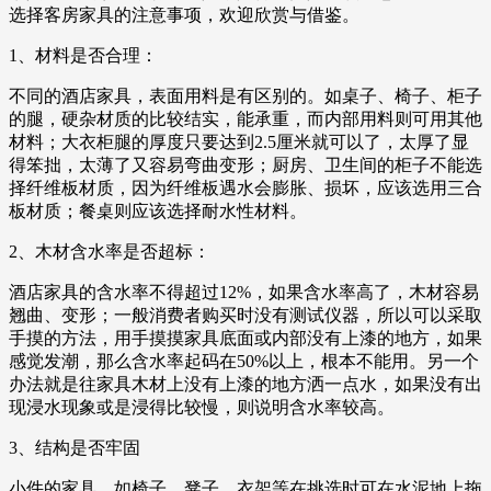
选择客房家具的注意事项，欢迎欣赏与借鉴。
1、材料是否合理：
不同的酒店家具，表面用料是有区别的。如桌子、椅子、柜子
的腿，硬杂材质的比较结实，能承重，而内部用料则可用其他
材料；大衣柜腿的厚度只要达到2.5厘米就可以了，太厚了显
得笨拙，太薄了又容易弯曲变形；厨房、卫生间的柜子不能选
择纤维板材质，因为纤维板遇水会膨胀、损坏，应该选用三合
板材质；餐桌则应该选择耐水性材料。
2、木材含水率是否超标：
酒店家具的含水率不得超过12%，如果含水率高了，木材容易
翘曲、变形；一般消费者购买时没有测试仪器，所以可以采取
手摸的方法，用手摸摸家具底面或内部没有上漆的地方，如果
感觉发潮，那么含水率起码在50%以上，根本不能用。另一个
办法就是往家具木材上没有上漆的地方洒一点水，如果没有出
现浸水现象或是浸得比较慢，则说明含水率较高。
3、结构是否牢固
小件的家具，如椅子、凳子、衣架等在挑选时可在水泥地上拖