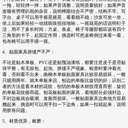
一拖，轻轻摔一摔，如果声音清脆，说明质量较好；如果声音
发哑有劈哩叭啦的杂音，说明榫眼结合不严密，结构不牢。写
字台、桌子可以用手摇晃摇晃，看看稳不稳；沙发可坐一坐，
坐上后如果轻轻一动就吱吱扭扭地响，一摇就晃的话说明钉子
活，用不了多长时间；方桌、条桌、椅子等腿部都应该有四个
三角形的卡子，起固定作用，挑选时可把桌椅倒过来看一看，
包布椅可以用手摸一摸。
4、贴面家具拼缝严不严：
不论是贴木单板、PVC还是贴预油漆纸，都要注意皮子是否贴
得平整，有无鼓包、起泡、拼缝不严现象。检查时要冲着光
看，否则看不出来，曲柳木单板贴面家具比较容易损坏，一般
只能用两年。就木单板来说，刨边的单板比旋切的好；识别二
者的方法是看木材的花纹，刨切的单板木材纹理直而密，旋切
的单板花纹曲而疏。刨花板贴面的家具，着地部分必须封边，
不封边板就会吸潮、发胀而损坏。一般贴面家具边角地方容易
翘起来，挑选时可以用手扣一下边角，如果一扣就起来，说明
用胶有问题。
5、材质优异，耐磨：