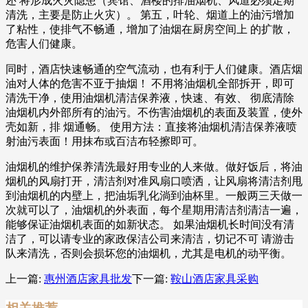
还 将形成火灾隐患（宾馆、酒楼的排油烟机、风道必须定期
清洗，主要是防止火灾）。 第五，叶轮、烟道上的油污增加
了粘性，使排气不畅通，增加了油烟在厨房空间上 的扩散，
危害人们健康。
同时，酒店快速畅通的空气流动，也有利于人们健康。酒店烟
油对人体的危害不亚于抽烟！ 不用将油烟机全部拆开，即可
清洗干净，使用油烟机清洁保养液，快速、有效、 彻底清除
油烟机内外部所有的油污。不伤害油烟机的表面及装置，使外
壳如新，排 烟通畅。 使用方法：直接将油烟机清洁保养液喷
射油污表面！用抹布或百洁布轻擦即可。
油烟机的维护保养清洗最好用专业的人来做。做好饭后，将油
烟机的风扇打开，清洁剂对准风扇口喷洒，让风扇将清洁剂甩
到油烟机的内壁上，把油垢乳化淌到油杯里。一般两三天做一
次就可以了，油烟机的外表面，每个星期用清洁剂清洁一遍，
能够保证油烟机表面的如新状态。 如果油烟机长时间没有清
洁了，可以请专业的家政保洁公司来清洁，切记不可 请游击
队来清洗，否则会损坏您的油烟机，尤其是电机的动平衡。
上一篇:
惠州酒店家具批发
下一篇:
鞍山酒店家具采购