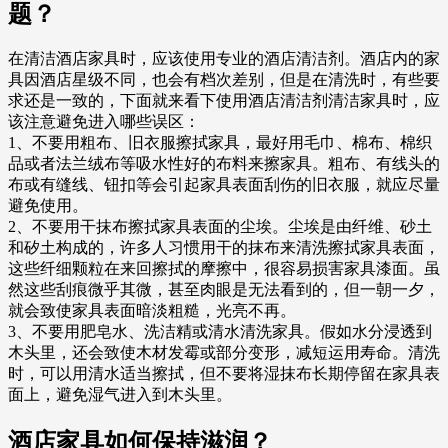
题？
在清洁酒店家具时，应该使用专业的酒店清洁剂。酒店内的家
具因酒店星级不同，也会有档次差别，但是在清洗时，有些要
求还是一致的，下面就来看下使用酒店清洁剂清洁家具时，应
该注意避免进入哪些误区：
1、不要用粗布、旧衣服擦拭家具，最好用毛巾、棉布、棉织
品或者法兰绒布等吸水性好的布料来擦家具。粗布、有线头的
布或有缝线、钮扣等会引起家具表面刮伤的旧衣服，就应尽量
避免使用。
2、不要用干抹布擦拭家具表面的尘埃。尘埃是由纤维、砂土
和矽土构成的，许多人习惯用干的抹布来清洗擦拭家具表面，
这些纤细颗粒在来回擦拭的摩擦中，很容易损害家具漆面。虽
然这些刮痕微乎其微，甚至肉眼是无法看到的，但一朝一夕，
就会致使家具表面暗淡粗糙，光亮不再。
3、不要用肥皂水、洗洁精或清水清洗家具。假如水分浸透到
木头里，还会致使木材发霉或部分变形，减短运用寿命。清洗
时，可以用清水适当擦拭，但不要将湿抹布长期停留在家具表
面上，避免湿气进入到木头里。
酒店家具如何保持滋润？