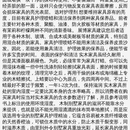
经弄脏的那一面，这样只会使污物反复在家具表面摩擦，反而
会损坏家具的亮光表层。 选对护理剂 想要维持家具原有的亮
度，目前有家具护理喷蜡和清洁保养剂两种家具保养品。前者
主要针对各种木质、聚酯、油漆、防火胶板等材质的家具，并
有茉莉和柠檬两种不同的清新香味。 展博家具建议您后者适
用于各种木制、玻璃、合成木或美耐板等材质的家具，特别适
用混合材质的家具。家具护理喷蜡不能用来清洁及保养皮质沙
发。因此，若能使用兼具清洁、护理效果的保养品，便能节省
许多宝贵的时间。 表面的保护和清洁 实木家具虽经久耐用，
但是其漆面极易褪色。为此，必须常常为家具打蜡。你可以先
用湿抹布蘸一些中性洗涤剂轻轻擦拭家具表面，擦的时候要顺
着木材的纹理，清理完毕之后，再用干燥的抹布或海绵蘸上专
业的木蜡擦拭。上蜡要以中心为原点，先四周再中间。不过上
蜡最好不要过于频繁，一年1-2次为佳。 保持滋润 实木家具所
处的室内湿度一定要比其本身的含水率略高，所以消费者在购
买家具时应当对实木家具的含水参数进行了解，并且参考说明
书上标注的使用环境湿度。 木制别墅家具的滋润不能靠水分
来提供，也就是说不能光用湿漉漉的抹布简单地擦拭，而是应
该选用专业的别墅家具护理精油，它蕴含容易被木质纤维吸收
的天然香橙油，可锁住木质中的水分，防止木质干裂变形，同
时滋养木质，由里到外令别墅家具重放光彩，延长家具的使用