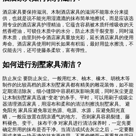
酒店家具要保持滋润。木制酒店家具的滋润不能靠水分来提
供，也就是说不能光用湿漉漉的抹布简单地擦拭，而是应该选
用专业的酒店家具护理精油，它蕴含容易被木质纤维吸收的天
然香橙油，可锁住木质中的水分，防止木质干裂变形，同时滋
养木质，由里到外令酒店家具重放光彩，延长酒店家具的使用
寿命。酒店家具使用时间长如果有积垢，最好用盐水擦洗，不
仅能去污，还可使藤条柔软，富有弹性。
如何进行别墅家具清洁？
防止灰尘 要防止灰尘。一般用红木、柚木、橡木、胡桃木等
制作的比较高档的原木别墅家具都有精美的雕花装饰，如不能
定期清洁除灰，细小缝隙中容易积灰影响美观，同时灰尘更是
让木制别墅家具迅速“变老”的杀手。平时，可以用刷子或吸尘
器清理酒店家具，用湿布和柔和的清洁剂擦洗别墅家具。 避
免阳光 家具应避免靠近热源、电源、水源，应避免阳光直
晒，一般应放置在阴凉通气的地方。 否则家具容易裂缝、藤
料褪色、变干。 抹布干净 对家具进行清洁保养时，一定先要
确定所用的抹布是否干净。当清洁或拭去灰尘之后，一定要翻
面或者换一块干净的抹布再使用。不要偷懒而一再重复使用已