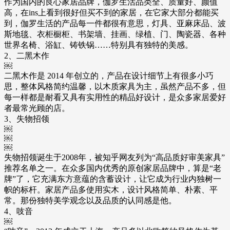
作为国内的良心家居品牌，伽罗生活品类全、质量好、颜值
高，在ins上看到很好但买不到的家居，在它家大部分都能买
到，伽罗生活的产品每一件都很有意思，灯具、亚麻床品、波
斯地毯、衣柜橱柜、书架墙、挂画、绿植、门、陶瓷器、各种
世界名椅、浴缸、铸铁锅……特别具有独特的美感。
2、二黑木作
￼
二黑木作是 2014 年创立的，产品在设计细节上有很多小巧
思，整体风格简约温馨，以木质家具为主，虽然产品不多，但
每一样都是耐看又具有实用性的精品好设计，是众多家居爱好
者最常光顾的店。
3、失物招领
￼
￼
￼
失物招领诞生于2008年，被知乎网友列为“高品质好审美家具”
推荐名单之一。在众多国内优秀的原创家居品牌中，算是“老
牌”了，它充满东方意蕴的含蓄设计，让它成为行业内独树一
帜的标杆。家居产品多使用实木，设计风格简单、朴素、平
常。那份独特美学观念以及品质的认同感是他。
4、吱音
￼