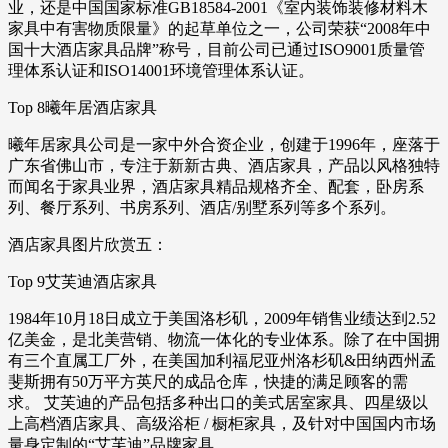
业，还是中国国家标准GB18584-2001《室内装饰装修材料木
家具中有害物质限量》的起草单位之一，公司荣获“2008年中
国十大酒店家具品牌”称号，目前公司已通过ISO9001质量管
理体系认证和ISO14001环境管理体系认证。
Top 8曦年居酒店家具
曦年居家具公司是一家中外合资企业，创建于1996年，座落于
广东省佛山市，专注于新新古典、酒店家具，产品以风格独特
而闻名于家具业界，酒店家具精品规格齐全、配套，卧房系
列、餐厅系列、书房系列、酒店/别墅系列等多个系列。
酒店家具图片欣赏五：
Top 9艾芙迪酒店家具
1984年10月18日成立于美国洛杉矶，2009年销售业绩达到2.52
亿美金，是北美营销、物流一体化的专业体系。除了在中国拥
有三个直属工厂外，在美国加利福尼亚州洛杉矶&田纳西州孟
斐斯拥有50万平方英尺的成品仓库，快捷的满足顾客的需
求。 艾芙迪的产品包括多种出口的美式居室家具、四星级以
上高档酒店家具、高级浴柜 / 橱柜家具，及针对中国国内市场
量身定制的“艾芙迪”品牌家具。