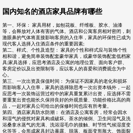
国内知名的酒店家具品牌有哪些
第一、环保： 家具用材，如刨花板、纤维板、胶水、油漆
等，会释放对人体有害的气体。酒店和公寓客房相对密闭，刺
激眼鼻的气体将直接影响客房的入住率，家具的环保性已成为
现代客人选择入住酒店条件的重要因素;
第二、样式、个性及造型： 家具的个性和样式应与装饰个性
相和谐，避免简单装饰配套豪华家具，或豪华装饰配套低档家
具;家具选择，应思考酒店及公寓的地理位置、面向客户群、
客房定价以及出资限制等，应以客人的喜爱和消费观念为中
心。
第三、一次出资及保值时间： 为保证不因家具的老化和损坏
而影响客人入住率，家具的选择除思考一次出资本钱外，一起
应思考一次装饰运营过程中的家具重复累计出资，应选择不需
要重复出资也能长久保持良好的外观质量、功能价格比高的商
品，一起对家具公司给出的保修时间也应有所考量。
第四、酒店家具防水防潮： 在酒店及公寓客房，经常会因水
和湿气的侵扰对家具构成破坏。茶水的倾倒、卫生间湿气及洗
浴桑拿水蒸气的充满、洗浴湿毛巾的接触、时节性气候湿度变
化等等，会形成家具封边暴露、脱落、板面变形胀大、饰面裂