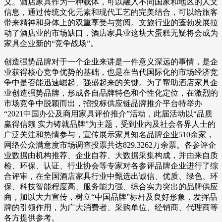
义。酒店家具作为一种载体，可以融入不同国家和地区的人文
信息，通过传统文化元素和现代工艺的完美结合，可以给旅客
带来精神和身体上的双重享受与赏阅。文旅行业的蓬勃发展拉
动了酒店业的市场缺口，酒店家具业这块大蛋糕无疑将会成为
家具企业新的“竞争战场”。
创造强势品牌对于一个企业来讲是一件意义深远的事情，是企
业获得核心竞争优势的基础，也是在当代国际化的市场经济竞
争中是否能迅速崛起、强盛起来的关键。为了帮助酒店家具企
业创造强势品牌，形成各自品牌特色和个性化定位，在激烈的
市场竞争中脱颖而出，招投标供应链品牌推介平台特举办
“2021中国办公及商用家具评价推介”活动，此届活动以“品质
赢得信赖 实力铸就品牌”为主题，受到业内及社会各界人士的
广泛关注和热情参与，宣传展示家具知名品牌企业510余家，
网络公众满意度市场调查投票共达829.3262万余票。各参评企
业数据由机构推荐、企业自荐、大数据采集构成，并由来自质
检、环保、认证、行业协会等专家对各参评品牌企业进行了综
合评审，在全国酒店家具行业中甄选出诚信、优质、绿色、环
保、科技智能程度高、服务能力强、综合实力突出的品牌供应
商，加以大力宣传，树立“中国品牌”标杆及良好形象，发挥品
牌的引领作用，为广大消费者、采购单位、经销商、代理商等
各方提供参考。