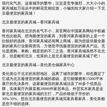
现代化气息。这座城市的繁华，注定是竞争激烈，大大小小的
家具城如万花丛中的鲜花竞相绽放，小编先给大家介绍一下北
京最便宜的家具城！
北京最便宜的家具城—香河家具城
香河家具城在北京的名气不小，其官网在中国家具网站中权威
性也比较高。想淘最便宜的家具，到香河家具城算的上是一个
比较好的选择。香河家具城还有网上商城，能为您提供最全最
新的家具行业新闻资讯，方便您寻找最便宜的的家具产品。无
论是团购、单购，都是您的不二之选。香河家具城虽然不在北
京，但是毗邻北京，也算的上是北京最便宜的家具城了吧！
北京最便宜的家具城—美伦美仓储家具中心
美伦美位于北京的东部地区，远离了城市的繁华，却也奠定了
它成为北京最便宜的家具城的基础，是它能够拥有15000平米
展厅的先决条件。这家最便宜的家具城涉及了80多个优质品
牌，实体展厅内展卖着20000件家居单品。外贸实木家具是这
家北京最便宜的家具城的主打，产品价格低于市价的
30%-50%。想在北京最便宜的家具城买家具看家具，美伦美都
是您不错的选择。