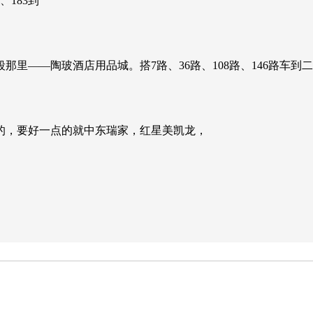
、183到
里——陶玻酒店用品城。搭7路、36路、108路、146路车到
的，要好一点的就中东瑞家，红星美凯龙，