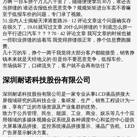
万啊 一台车拼个万儿八千罢了，随随便便拿出30万，谁还去
当拼缝的 谁还去报低价恶意竞争？规规矩矩进台车卖不香嘛
至于低报车价的问题，专门录了视频。
51.业内人士揭秘天津港套路26 · 12 评论文章这个问题确实存
在很久了，19.01就写过文章 20什么叫拼缝的？到底怎么拼一
台平行进口汽车？？？70 · 42 评论文章 我写文章的时候也被
一些职业拼缝的追着骂 我觉得拼缝很正常，挣个信息费跑腿
费。
几十万的车，挣个一两千我觉得大部分客户都能接受，销售挣
钱本来就是天经地义的 但是你不要恶意竞争，低报车价。
市场搞坏了，口碑流失了，客户就不会再有信任了
深圳耐诺科技股份有限公司
深圳耐诺科技股份有限公司是一家专业从事LCD液晶拼接大
屏领域研究的高科技企业，集研发，生产，销售工程设计为一
体，享有广泛的市场资源及产业集群的优势。
致力于公共管理、民生、能源、工业、商业、娱乐等几十个应
用领域的多媒体视频会议系统及各种调度中心和监控中心提供
大屏幕液晶拼接、监控系统液晶拼接显示、液晶广告机、LED
广告屏显示解决方案。