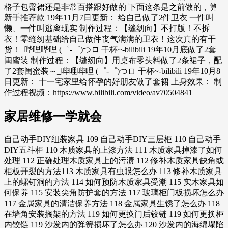
格子包臀裙还是非常百搭跟好做的 下面这条是之前做的，算
新手推荐款 19年11月7日更新： 给自己做了2件卫衣 一件叫
懒、一件叫逃离现实 制作过程：【缝纫向】不打版！不拆
衣！零缝纫基础给自己做件丧气满满的卫衣！这次真的有干
货！_哔哩哔哩 (゜-゜)つロ 干杯~-bilibili 19年10月底做了2套
闺蜜装 制作过程：【缝纫向】用桌布零头料做了2条裙子，配
了2套闺蜜装～_哔哩哔哩 (゜-゜)つロ 干杯~-bilibili 19年10月8
日更新： 十一宅家里给怀孕的好朋友做了套裙 上身效果： 制
作过程视频：https://www.bilibili.com/video/av70504841
家居维修一学就会
自己动手DIY组装家具 109 自己动手DIY三层柜 110 自己动手
DIY五斗柜 110 木质家具的上漆方法 111 木质家具掉漆了如何
处理 112 正确处理木质家具上的污渍 112 修补木质家具缺角或
柜板开裂的方法113 木质家具有虫眼怎么办 113 修补木质家具
上的螺钉洞的方法 114 如何预防木质家具受潮 115 实木家具如
何保养 115 安装尖角防护套的方法 117 玻璃柜门板损坏怎么办
117 金属家具的清洁保养方法 118 金属家具生锈了怎么办 118
在墙角安装搁架的方法 119 如何更换门后铰链 119 如何更换柜
内铰链 119 沙发内的弹簧损坏了怎么办 120 沙发内的海绵塌陷