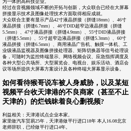
为一体的高科技企业。
经过在音视频领域不断的开拓与创新，大众联合已经在大屏幕
拼接显示技术及图像处理技术方面取得相应成就。
大众联合主要有显示产品42寸液晶拼接（拼缝18mm）、46寸
液晶拼接（拼缝6.7mm）、46寸DID超窄边液晶拼接（拼缝
5.5mm）、47寸液晶拼接（拼缝4.9mm）、55寸DID液晶拼接
（拼缝5.5mm）、55寸超窄边液晶拼接（拼缝5.3mm）、60寸
液晶拼接（拼缝6.5mm）、商用液晶广告机、触摸一体机、工
业级液晶监视器及图像拼接处理器、矩阵切换器等信号处理设
备，可随时为监控终端显示、网络视频会议、应急指挥调度及
各种大型公共场所、大型展览会、电视台、娱乐活动、酒店会
议等场所提供大屏幕方案设计及各种终端大屏幕显示设备。
如何看待猴哥说车被人身威胁，以及某短
视频平台收天津港的不良商家（甚至不止
天津的）的烂钱昧着良心删视频?
利益相关：天津港试点企业本家。
家里做汽车贸易25年，天津港做平行进口18年 本人16.08北京
老师辞职，已经做平行进口4年。