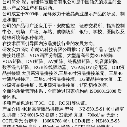
公司简介 深圳耐诺科技股份有限公司是中国领先的液晶商业
显示产品的生产和提供商。
公司成立于2009年，始终致力于液晶商业显示产品的研发、制
造和推广。
公司的产品可广泛应用于：安防监控、证券交易所、指挥控制
中心、机场、广场、车站、购物场所、银行、学校、医院以及
特殊环境等多种领域。
在技术层面引导国内液晶拼接行业的发展方向。
研发实力 深圳市耐诺科技有限公司推出了系列产品，包括屏
拼接处理器、VGA画面分割器、大型超高带宽RGB矩阵、
VGA矩阵、DVI矩阵、AV矩阵、纯视频矩阵、纯音频矩阵、
数字混合矩阵、RGB长线驱动器、VGA转DVI分配器、DID液
晶拼接墙,大屏幕液晶拼接器,三星40寸液晶拼接单元、三星46
寸液晶拼接屏、三星55寸液晶拼接墙、LG液晶拼接大屏，工
业级液晶拼接屏，民用级液晶拼接屏，矩阵切换器等。
全面的质量管理体系，全面通过国家机构的 ISO9001:2008 质
量体系。
多项产品也通过了3C、CE、ROSH等认证。
产品介绍 4K超高清液晶拼接屏 型号： NZ-55015-S1 46寸超窄
边拼接：NZ46015-S3 拼缝：22毫米 亮度：700cd/ ㎡ 光源：
CCFL背光 分辨率：1366X768 46寸LCD拼接： NZ46015-S5
拼缝:6.7毫米 亮度：450cd/ ㎡ 光源：CCFL背光 分辨率：