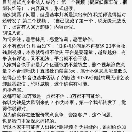
目前是试点企业法人 结论： 第一个视频（揭露低保车价，捆
绑装饰等），内容真实，形式虚假。
确实揭露了问题，但是基本判断是演出来的 我觉得说得挺对
还转发了 第二个视频，（自己隐藏了第一个，说无缘无故没
了，扬言有人30万卸腿）内容虚假。
胡说八道。
为博关注，恶意抹黑，恶意造谣，恶意炒作。
这个有点过分 理由如下： 1⃣️多机位问题不再赘述 2⃣️平台收
钱删视频，本身就得得不偿失 平台是要流量，越爆越好，有
争议有评论，又不犯法，平台就不会干涉。
人家抖音快手都是几个亿砸钱的不差钱主，删个视频浪费流
量？不合理吧快手直接处罚禁言3天，属于不像恶意流量低头
值得点赞 抖音也基本否认了 的做法 3⃣️30W卸腿纯属无稽之谈
卸腿我都信，恐吓威胁，这个确实有可能。
包括辱骂。
这都可能 30万我是一点都不信，3万都不可能给。
你以为钱是大风刮来的？ 作为本家，第一个我都转发了，觉
得你说得对。
因为确实存在低报价恶意竞争，套路客户，这个问题。
也是我们本家深恶痛绝的。
所以本家不可能有人出钱让删视频 作为拼缝的，谁能给你30