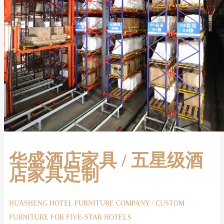
华盛酒店家具 / 五星级酒
店家具定制
HUASHENG HOTEL FURNITURE COMPANY / CUSTOM
FURNITURE FOR FIVE-STAR HOTELS