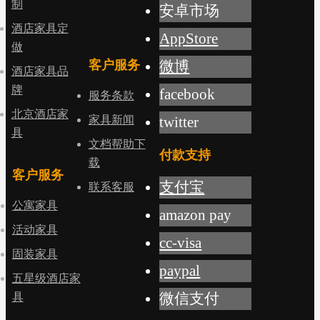
制
安卓市场
酒店家具定
AppStore
做
客户服务
微博
酒店家具品
牌
facebook
服务条款
北京酒店家
家具新闻
twitter
具
文档帮助下
付款支持
载
客户服务
支付宝
联系客服
公寓家具
amazon pay
活动家具
cc-visa
固装家具
paypal
五星级酒店家
微信支付
具