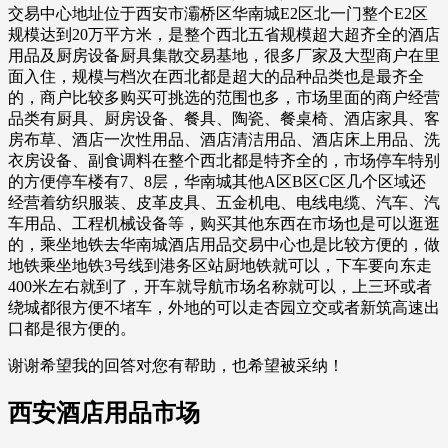
交易中心地址位于西安市灞桥区华南城E2区北一门整个E2区
规模达到20万平方米，是整个西北五省规模超大超齐全的酒店
用品及厨房设备厨具集散交易基地，很多厂家及大型商户在里
面入住，规模与档次在西北都是超大的品种品类也是最齐全
的，商户比较多购买可挑选的范围也多，市场里面的商户经营
品类有厨具、厨房设备、餐具、陶瓷、餐桌椅、酒店家具、客
房布草、酒店一次性用品、酒店清洁用品、酒店床上用品、洗
衣房设备、副食调料在整个西北都是特齐全的，市场停车特别
的方便停车楼有7、8层，华南城其他A区B区C区几个区域还
经营着纺织服装、皮革皮具、五金机电、电线电缆、汽车、汽
车用品、工程机械设备等，购买其他东西在市场也是可以逛逛
的，乘坐地铁去华南城酒店用品交易中心也是比较方便的，做
地铁乘坐地铁3号线到港务区站厨地铁就可以，下车要向东走
400米左右就到了，开车就导航市场名称就可以，上三环或者
绕城都很方便不堵车，外地的可以走杏园立交或者新筑高速出
口都是很方便的。
谢谢希望我的回答对您有帮助，也希望被采纳！
西安酒店用品市场