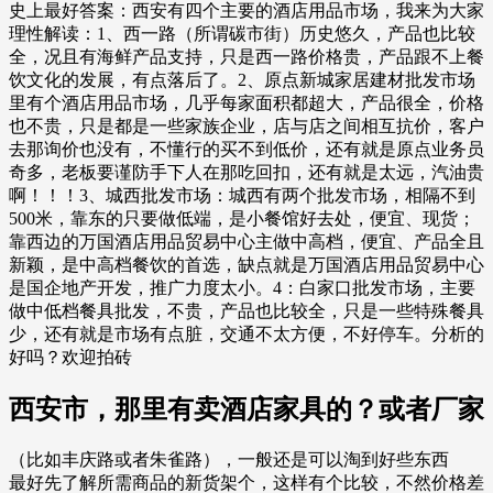
史上最好答案：西安有四个主要的酒店用品市场，我来为大家
理性解读：1、西一路（所谓碳市街）历史悠久，产品也比较
全，况且有海鲜产品支持，只是西一路价格贵，产品跟不上餐
饮文化的发展，有点落后了。2、原点新城家居建材批发市场
里有个酒店用品市场，几乎每家面积都超大，产品很全，价格
也不贵，只是都是一些家族企业，店与店之间相互抗价，客户
去那询价也没有，不懂行的买不到低价，还有就是原点业务员
奇多，老板要谨防手下人在那吃回扣，还有就是太远，汽油贵
啊！！！3、城西批发市场：城西有两个批发市场，相隔不到
500米，靠东的只要做低端，是小餐馆好去处，便宜、现货；
靠西边的万国酒店用品贸易中心主做中高档，便宜、产品全且
新颖，是中高档餐饮的首选，缺点就是万国酒店用品贸易中心
是国企地产开发，推广力度太小。4：白家口批发市场，主要
做中低档餐具批发，不贵，产品也比较全，只是一些特殊餐具
少，还有就是市场有点脏，交通不太方便，不好停车。分析的
好吗？欢迎拍砖
西安市，那里有卖酒店家具的？或者厂家
（比如丰庆路或者朱雀路），一般还是可以淘到好些东西
最好先了解所需商品的新货架个，这样有个比较，不然价格差