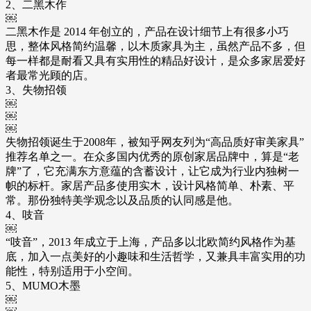
2、二黑木作
￼
二黑木作是 2014 年创立的，产品在设计细节上有很多小巧
思，整体风格简约温馨，以木质家具为主，虽然产品不多，但
每一样都是耐看又具有实用性的精品好设计，是众多家居爱好
者最常光顾的店。
3、失物招领
￼
￼
￼
失物招领诞生于2008年，被知乎网友列为“高品质好审美家具”
推荐名单之一。在众多国内优秀的原创家居品牌中，算是“老
牌”了，它充满东方意蕴的含蓄设计，让它成为行业内独树一
帜的标杆。家居产品多使用实木，设计风格简单、朴素、平
常。那份独特美学观念以及品质的认同感是他。
4、吱音
￼
“吱音”，2013 年成立于上海，产品多以北欧简约风格作为基
底，加入一点美好的小趣味和生活哲学，又兼具丰富实用的功
能性，特别适用于小空间。
5、MUMO木墨
￼