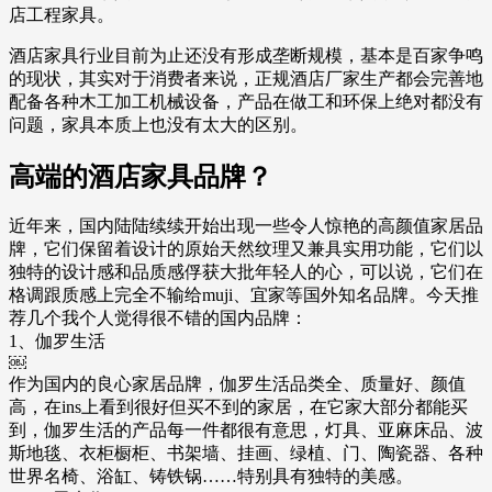
店工程家具。
酒店家具行业目前为止还没有形成垄断规模，基本是百家争鸣
的现状，其实对于消费者来说，正规酒店厂家生产都会完善地
配备各种木工加工机械设备，产品在做工和环保上绝对都没有
问题，家具本质上也没有太大的区别。
高端的酒店家具品牌？
近年来，国内陆陆续续开始出现一些令人惊艳的高颜值家居品
牌，它们保留着设计的原始天然纹理又兼具实用功能，它们以
独特的设计感和品质感俘获大批年轻人的心，可以说，它们在
格调跟质感上完全不输给muji、宜家等国外知名品牌。今天推
荐几个我个人觉得很不错的国内品牌：
1、伽罗生活
￼
作为国内的良心家居品牌，伽罗生活品类全、质量好、颜值
高，在ins上看到很好但买不到的家居，在它家大部分都能买
到，伽罗生活的产品每一件都很有意思，灯具、亚麻床品、波
斯地毯、衣柜橱柜、书架墙、挂画、绿植、门、陶瓷器、各种
世界名椅、浴缸、铸铁锅……特别具有独特的美感。