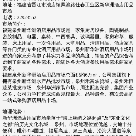
地址：福建省晋江市池店镇凤池路仕春工业区新华洲酒店用品
市场
电话：22923552
市场简介：
福建泉州新华洲酒店用品市场是一家集厨房设备、陶瓷制品、
密胺制品、电器、桌椅、中西餐具、玻璃器皿、客房布草、服
装、床上用品、一次性用品、大堂用品、清洁用品、酒店家具
等各门类的专业化酒店用品市场。泉州新华洲酒店用品市场引
进的商家充分考虑了其实力和品牌的高度，销售的产品综合考
虑到了商家的各种需求，能满足各大酒店餐饮用品需求商家的
要求。
福建泉州新华洲酒店用品市场总面积约6万㎡，公司集团旗下
拥有泉州新华洲水产品批发市场，泉州禾富农贸城，泉州禾恒
蔬菜批发市场，泉州华洲家装市场，周边配套完善，集团产业
众多，公司力争打造成海西规模最大、品种最全、档次最高的
一站式采购酒店用品市场。
地理优势：
新华洲酒店用品市场坐落于“海上丝绸之路起点”及“东亚文化
之都”的历史文化名城----泉州。市场地理位置优越，交通十分
便利，毗邻324国道、福厦高速、泉三高速、沿海大通道等泉