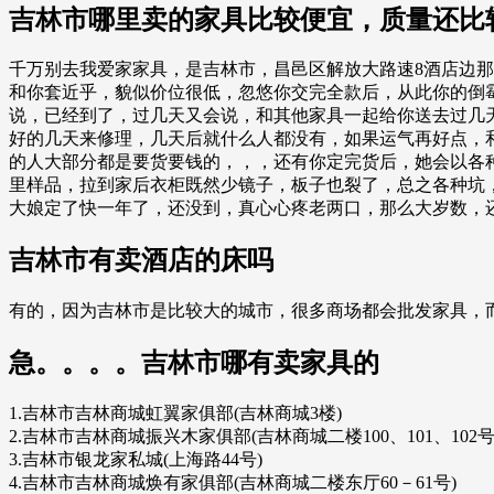
吉林市哪里卖的家具比较便宜，质量还比
千万别去我爱家家具，是吉林市，昌邑区解放大路速8酒店边
和你套近乎，貌似价位很低，忽悠你交完全款后，从此你的倒
说，已经到了，过几天又会说，和其他家具一起给你送去过几
好的几天来修理，几天后就什么人都没有，如果运气再好点，
的人大部分都是要货要钱的，，，还有你定完货后，她会以各
里样品，拉到家后衣柜既然少镜子，板子也裂了，总之各种坑
大娘定了快一年了，还没到，真心心疼老两口，那么大岁数，
吉林市有卖酒店的床吗
有的，因为吉林市是比较大的城市，很多商场都会批发家具，
急。。。。吉林市哪有卖家具的
1.吉林市吉林商城虹翼家俱部(吉林商城3楼)
2.吉林市吉林商城振兴木家俱部(吉林商城二楼100、101、102号
3.吉林市银龙家私城(上海路44号)
4.吉林市吉林商城焕有家俱部(吉林商城二楼东厅60－61号)