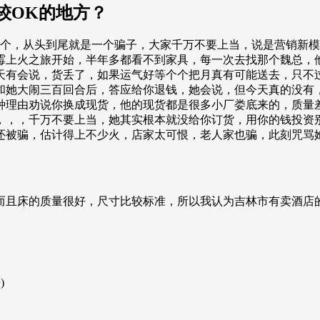
较OK的地方？
那个，从头到尾就是一个骗子，大家千万不要上当，说是营销新
霉上火之旅开始，半年多都看不到家具，每一次去找那个魏总，
天有会说，货丢了，如果运气好等个个把月真有可能送去，只不
和她大闹三百回合后，答应给你退钱，她会说，但今天真的没有
种理由劝说你换成现货，他的现货都是很多小厂娄底来的，质量
，，，千万不要上当，她其实根本就没给你订货，用你的钱投资
还被骗，估计得上不少火，店家太可恨，老人家也骗，此刻咒骂
而且床的质量很好，尺寸比较标准，所以我认为吉林市有卖酒店
)