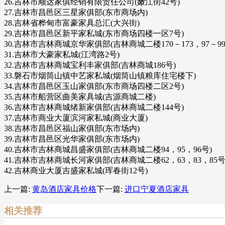
26.吉林市顺达家俱经销有限责任公司(嫩江街42号)
27.吉林市昌邑区三星家俱部(东市商场内)
28.吉林省桦甸市富豪家具总汇(大兴街)
29.吉林市昌邑区新平家私城(东市商场四楼一区7号)
30.吉林市吉林商城京华家俱部(吉林商城二楼170－173，97－99
31.吉林市大豪家私城(江湾路2号)
32.吉林市吉林商城宝利丰家俱部(吉林商城186号)
33.磐石市烟筒山镇中艺家私城(烟筒山镇粮库住宅楼下)
34.吉林市昌邑区玉山家俱部(东市商场四楼二区2号)
35.吉林市船营区曲美家具城(吉源商城二楼)
36.吉林市吉林商城绪新家俱部(吉林商城二楼144号)
37.吉林市商业大厦滨河家私城(商业大厦)
38.吉林市昌邑区福山家俱部(东市场内)
39.吉林市昌邑区光华家俱部(东市场内)
40.吉林市吉林商城昌盛家俱部(吉林商城二楼94，95，96号)
41.吉林市吉林商城长河家俱部(吉林商城二楼62，63，83，85号
42.吉林商业大厦吉盛家私城(珲春街12号)
上一篇:
黄岛酒店家具价格
下一篇:
进口宁夏酒店家具
相关推荐