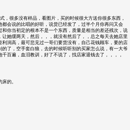
模式，很多没有样品，看图片，买的时候很大方送你很多东西，
他都会说的比唱的好听，说货已经发了，过半个月你再问又会
过和你当初定的根本不是一个东西，质量是相当的差还残次，说
，让她缓两天，然后，，，就没有然后了，，总之每天去她店里
差利润高，最可悲见过一哥们要货没有，自己花钱顾车，要的店
别的了，空手套白狼，去的时候听听别的买家怎么说，有一大爷
她千百遍，血泪教训，好了不说了，找店家退钱去了，，，，
的床的。