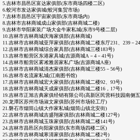
5.吉林市昌邑区富达家俱部(东市商场四楼二区)
6.蛟河市发达家俱城(蛟河集贸市场)
7.吉林市昌邑区宇宙家俱部(东市商场内)
8.吉林市吉林商城成山家俱部(吉林商城二楼)
9.吉林市华阳家装广场大金牛家私城(东市9号楼二层)
10.吉林市吉林商城庆海家俱部(吉林商城)
11.吉林市吉林商城亚萍家俱部(吉林商城二楼东厅231、239－24
12.吉林市吉林商城综合家具部(吉林商城三楼183号)
13.吉林市船营区东港家具城(吉源商城A－4－41号)
14.吉林市船营区雾凇雅居家私广场(吉源商城A座)
15.吉林市吉林商城清杰家俱部(吉林商城三楼55－56号)
16.吉林市名流家私城(江南图书馆)
17.吉林市吉林商城宏大家俱部(吉林商城二楼92、93号)
18.吉林市吉林商城天成家俱部(吉林商城二楼16，17号)
19.吉林市正旭古典家俱经销有限公司(高新区民营科技园南侧五层
20.龙潭区苏州市场淑文家俱部(苏州市场轻工厅)
21.磐石市烟筒山镇大作家私城(烟筒山镇北安街)
22.吉林市吉林商城吉盛翔家俱部(吉林商城二楼127号)
23.吉林市吉林商城玉珠家俱部(吉林商城二楼141号)
24.吉林市昌邑区向阳家俱部(东市商场四楼二区)
25.吉林市吉林商城寒清家俱部(吉林商城二楼2号)