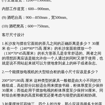
(7) 主通道宽：1200—1300mm。
内部工作道宽：600—900mm。
(9) 酒吧台高：900—l050mm，宽500mm。
(10) 酒吧凳高；600一750mm。
客厅尺寸设计
1.长沙发与摆在它面前的茶几之间的正确距离是多少？ 30厘
米 在一个（240*90*75高 厘米）的长沙发面前摆放一个
（130*70*45高厘米）的长方形茶几是非常舒适的。两者之间
的理想距离应该是能允许你一个人通过的同时又便于使用，也
就是说不用站起来就可以方便地拿到桌上的杯子或者杂志。
2.一个能摆放电视机的大型组合柜的最小尺寸应该是多少？
200*50*180高 厘米 这种类型的家具一般都是由大小不同的方
格组成，高处部分比较适合用来摆放书籍，柜体厚度至少保持
30厘米；而低处用于摆放电视的柜体厚度至少保持50厘米。同
时组合柜整体的高度和横宽还要考虑与墙壁的面积相协调。
3.如果摆放可容纳三、四个人的沙发，那么应该选择多大的茶