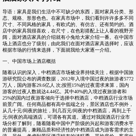
导语：家具是我们生活中不可缺少的东西，面对家具分类、形
态、规格、形形色色。在家具市场中，我们看到许许多多不同
尺寸、不同风格的家具，有欧式的、有仿古、还有简约的。酒
店中的家具我很喜欢，在尺寸，在色彩搭配上让人看的视野开
阔，面对酒店家具的介绍就有小兔给大家介绍一番。在中国市
场上酒店也分了级别，由此我们在面对酒店家具选择时，应该
根据市场的行情来选择，下面就我给大家逐一介绍。
一、中国市场上酒店概括
随着认识的深入，中档酒店市场被业界持续关注，根据中国旅
游研究院公布的调查数据，2012年入境中国过夜的旅游者5772
万人，国内游客29.6亿人 次;按照15%的过夜需求来算，国内
游客的过夜人数就达4.44亿。其中40%的入境过夜旅游者和
25%的国内过夜游客倾向于选择中档酒店，中档酒店行业市场
前景广阔。任何商品都有高中低端之分，景区酒店也不例外，
从几十元/间夜的旅社，到几百元/间夜的中档酒店，再到上千
元/间夜的高端酒店，可谓各有其道。通过对我国酒店行业市
场分析了解到，随着随着中国中产阶级的兴起和游客消费水平
的普遍提高，兼顾品质和经济性的中档酒店成为游客需求的主