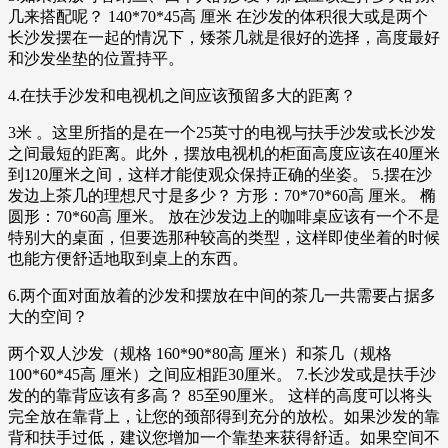
几来搭配呢？ 140*70*45高 厘米 在沙发的体积很大或是两个
长沙发摆在一起的情况下，矮茶几就是很好的选择，高度最好
和沙发坐垫的位置持平。
4.在扶手沙发和电视机之间应该预留多大的距离？
3米 。这里所指的是在一个25英寸的电视与扶手沙发或长沙发
之间最短的距离。此外，摆放电视机的柜面高度应该在40厘米
到120厘米之间，这样才能使观众保持正确的坐姿。 5.摆在沙
发边上茶几的理想尺寸是多少？ 方形：70*70*60高 厘米。 椭
圆形：70*60高 厘米。 放在沙发边上的咖啡桌应该有一个不是
特别大的桌面，但要选那种较高的类型，这样即使坐着的时候
也能方便舒适地取到桌上的东西。
6.两个面对面放着的沙发和摆放在中间的茶几一共需要占据多
大的空间？
两个双人沙发（规格 160*90*80高 厘米）和茶几（规格
100*60*45高 厘米）之间应相距30厘米。 7.长沙发或是扶手沙
发的的靠背应该有多高？ 85至90厘米。 这样的高度可以将头
完全放在靠背上，让您的颈部得到充分的放松。如果沙发的靠
背和扶手过低，建议您增加一个靠垫来获得舒适。如果空间不