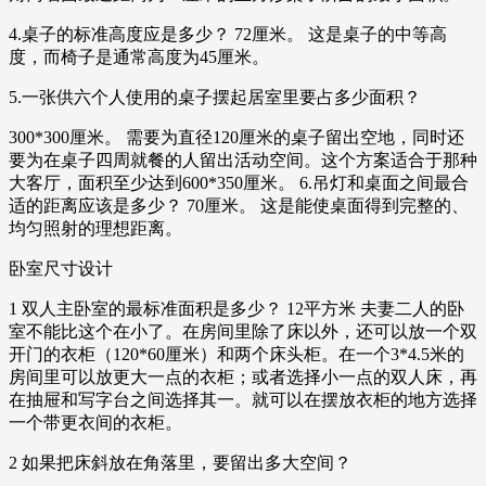
4.桌子的标准高度应是多少？ 72厘米。 这是桌子的中等高
度，而椅子是通常高度为45厘米。
5.一张供六个人使用的桌子摆起居室里要占多少面积？
300*300厘米。 需要为直径120厘米的桌子留出空地，同时还
要为在桌子四周就餐的人留出活动空间。这个方案适合于那种
大客厅，面积至少达到600*350厘米。 6.吊灯和桌面之间最合
适的距离应该是多少？ 70厘米。 这是能使桌面得到完整的、
均匀照射的理想距离。
卧室尺寸设计
1 双人主卧室的最标准面积是多少？ 12平方米 夫妻二人的卧
室不能比这个在小了。在房间里除了床以外，还可以放一个双
开门的衣柜（120*60厘米）和两个床头柜。在一个3*4.5米的
房间里可以放更大一点的衣柜；或者选择小一点的双人床，再
在抽屉和写字台之间选择其一。就可以在摆放衣柜的地方选择
一个带更衣间的衣柜。
2 如果把床斜放在角落里，要留出多大空间？