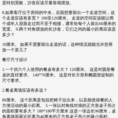
是特别宽敞，沙发应该尽量靠墙摆放。
8.如果客厅位于房间的中央，后面想要留出一个走道空间，这
个走道应该有多宽？ 100至120厘米。 走道的空间应该能让两
个成年人迎面走过而不至于相撞，通常给每个人留出60厘米的
宽度。 9.两个对角摆放的长沙发，它们之间的最小距离应该是
多少？
10厘米。 如果不需要留出走道的话，这种情况就能允许您再
放一个茶几了
餐厅尺寸设计
1.一个供六个人使用的餐桌有多大？ 120厘米。 这是对圆形餐
桌的直径要求。 140*70厘米。 这是对长方形和椭圆形捉制的
尺寸要求。
2.餐桌离墙应该有多远？
80厘米。 这个距离是包括把椅子拉出来，以及能使就餐的人
方便活动的最小距离。 3.一张以对角线对墙的正方形桌子所占
的面积要有多大？ 180*180平方厘米 这是一张边长90厘米，桌
角离墙面最近距离为40厘米的正方形桌子所占的最小面积。