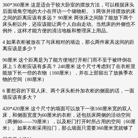
360*360厘米 这是适合于较大卧室的摆放方法，可以根据床头
后面墙角空地的大小在拜访一个储物柜。 3 两张并排摆放的床
之间的距离应该有多远？ 90厘米 两张床之间除了能放下两个
床头柜以外，还应该能让两个人自由走动。当然床的外侧也不
例外，这样才能方便的清洁地板和整理床上用品。
4 如果衣柜被放在了与床相对的墙边，那么两件家具这间的距
离应该是多少？
90厘米 这个距离是为了能方便地打开柜门而不至于被绊倒在
床上 5 衣柜应该有多高？ 240厘米 这个尺寸考虑到了在衣柜里
能放下长一些的衣物（160厘米），并在上部留出了放换季衣
物的空间（80厘米）
6 要想容的下双人床、两个床头柜外加衣柜的侧面的话，一面
墙应该有多大？
420*420厘米 这个尺寸的墙面可以放下一张160厘米宽的双人
床，和侧面宽度为60厘米的衣柜，还包括床两侧的活动空间
（两侧60——70厘米），以及柜门打开时所占用的空间（60厘
米）。如果衣柜采用拉门，那么墙面只需要360厘米宽就够了