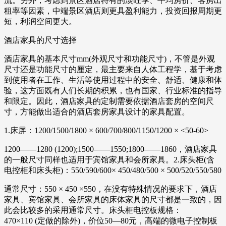
流。另外，考虑到景区酒店特有的淡旺季、平均房价、客房出
租率等因素，中端景区酒店则更具盈利能力，投资回报周期更
短，利润空间更大。
酒店家具的尺寸选择
酒店家具的基本尺寸mm(外观尺寸和功能尺寸)，不管是外观
尺寸还是功能尺寸的厘定，最主要来自人体工程学，基于考虑
到使用者在工作、生活等使用过程中的安全、舒适、健康和体
验，这方面既有人们长期的积累，也有国家、行业标准的指导
和限定。因此，酒店家具的定制需要依据酒店套房的空间尺
寸，方能做出适合的酒店套房家具设计的家具配置。
1.床屏：1200/1500/1800 × 600/700/800/1150/1200 × <50-60>
1200——1280 (1200);1500——1550;1800——1860，酒店家具
的一般尺寸同样也适用于宾馆家具和会所家具。2.床头柜(含
电控柜和床头柜)：550/590/600× 450/480/500 × 500/520/550/580
通常尺寸：550 × 450 ×550，在没有特殊情况的要求下，酒店
家具、宾馆家具、会所家具的床体家具的尺寸都是一致的，因
此会比较多的采用通常尺寸。床头柜电控板规格：
470×110 (定做的除外)，价位50—80元，高端的微电子控制板