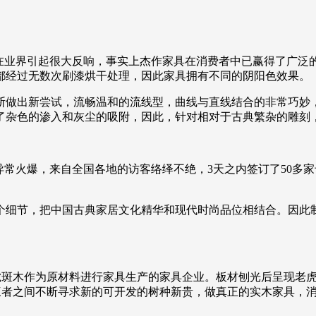
号在业界引起很大反响，事实上杰作家具在消费者中已赢得了广泛
都经过无数次刷漆烘干处理，因此家具拥有不同的阴阳色效果。
做出新尝试，流畅温和的流线型，曲线与直线结合的非常巧妙，
了杂色的渗入和灰尘的吸附，因此，针对相对于古典繁杂的雕刻
馆异常火爆，来自全国各地的访客络绎不绝，3天之内签订了50多
个细节，把中国古典家居文化精华和现代时尚品位相结合。因此
虎斑木作为原材料进行家具生产的家具企业。板材刨光后呈现老
三者之间不断寻求新的可开发的树种新贵，做真正的实木家具，消