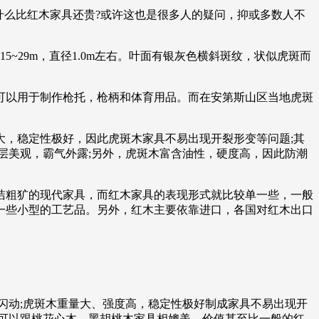
什么比红木家具还贵?或许这也是很多人的疑问，抑或多数人不
~29m，直径1.0m左右。叶面有银灰色横斜斑纹，状似虎斑而
可以用于制作枪托，枪柄和体育用品。而在安第斯山区当地虎斑
，稳定性极好，因此虎斑木家具不易出现开裂形变等问题;其
层美观，霸气外露;另外，虎斑木富含油性，硬度高，因此防潮
洁粗犷的现代家具，而红木家具的表现形式就比较单一些，一般
一些小型的工艺品。另外，红木主要依靠进口，各国对红木出口
闪动;虎斑木重量大、强度高，稳定性极好制成家具不易出现开
可以跟桃花心木、黑胡桃木家具相媲美，价值甚至比一般的红