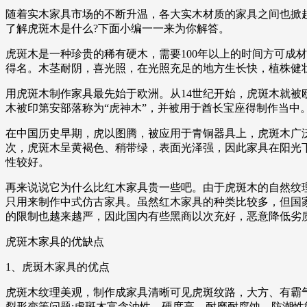
随着实木家具市场的不断升温，各大实木材质的家具之间也掀起
了解虎斑木是什么?下面小编一一来为你解答。
虎斑木是一种珍贵的稀有硬木，需要100年以上的时间方可成材
得名。木茎耐阴，喜光照，在光照充足的地方生长快，植株健
用虎斑木制作家具最先始于欧洲。从14世纪开始，虎斑木就
木被印第安部落称为“虎神木”，并被用于酋长宝座得制作当中
在中国历史早期，虎以图腾，被应用于青铜器具上，虎斑木广
次，虎斑木呈黄褐色、稍带绿，表面光泽强，因此家具在阳光下
性较好。
再来说说它为什么比红木家具贵一些吧。由于虎斑木的自然纹
只用来制作中式仿古家具。虽然红木家具的种类比较多，但国
的限制也越来越严，因此国内有些黑商以次充好，恶意降低劣
虎斑木家具的优缺点
1、虎斑木家具的优点
虎斑木纹理美观，制作成家具清晰可见虎斑纹路，大方、有霸气
裂形变等问题;虎斑木富含油性，硬度高，耐磨耐腐蚀，防潮