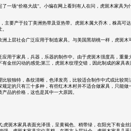
了一场“价格大战”。小编在网上看到有人在问，虎斑木家具为
，主要产于拉丁美洲热带及亚热带。虎斑木属大乔木，株高可达15
壮。
被欧洲上层社会广泛应用于制造家具。与美国黑胡桃一样，虎斑木
。
泛应用于家具，兵器，乐器的制作中。由于虎斑木强度高，重量大
有金丝闪动的感觉;第三，虎斑木纹理交错，因此制成的家具表
理比较独特，条纹清晰，色泽发亮，比较适合制作中式或比较简
家规定的只有三十多种，有些红木木村并不适合做家具，只能做
质产品的价格，这也是其中一大原因。
;虎斑木家具表面光泽强，呈黄褐色、稍带绿，在阳光下有金丝
性能强。虎斑木家具定位高档，在西方上层社会，虎斑木家具几乎