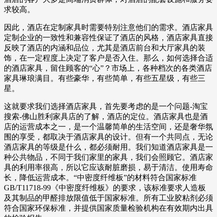
求较高。
因此，酒店在定制家具时需要特别注意他们的需求。酒店家具
定制企业的一致性和兼容性保证了酒店的风格，酒店家具直接
反映了酒店的内涵和品位，尤其是酒店前台和大厅家具的装
饰，在一定程度上决定了客户是否入住。那么，如何选择合适
的酒店家具，留住顾客的“心”？市场上，各种档次的各类酒店
家具琳琅满目。有些豪华，有些简单，有些五星级，有些三
星。
这就要求我们选择酒店家具，首先要考虑的是一个问题-淘宝
搜索-佛山胜利家具店的了解，酒店的定位。酒店家具也是酒
店的运营成本之一，是一个温馨简单的生活空间，还是奢华氛
围的享受，都取决于酒店家具的设计。但有一个共同点，无论
酒店家具的等级是什么，都必须耐用。我们知道酒店家具是一
种公共物品，不同于我们家里的家具，我们会照顾它。酒店家
具的利用率很高，所以它应该耐脏磨损，易于清洁。使用寿命
长，降低运营成本。“中密度纤维板”的材料符合国家标准
GB/T11718-99《中密度纤维板》的要求，该标准要求人造板
及其制品的甲醛排放限值低于国家标准。所有工业胶粘剂必须
符合国家环保标准，并提供国家质量检验机构在有效期内出具