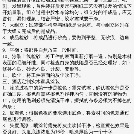
刺、发黑现象，首件装好后复尺与图纸工艺没有误差的情况下
开始量装。组立过程中胶水布涂均匀，组立好的半成品，应无
冒钉、漏钉现象，结合严密，胶水擦拭要干净。
7、大组立：试装部件检查与图纸是否误差。与小组立区别在
于大组立完成后的是成品。
8、成品检砂：将成品进行砂光，要做到平整、无砂痕、边角
一致。
9、平衡：将部件自然放置一段时间。
10、涂装上线检砂：将工件的表面重新打磨一遍，特别是木材
表面的毛细纤维。同时检查白身的缺陷是否已经处理好，如：
修补不良、砂光不良、开裂、变形等。
11、吹尘：将工件表面的灰尘吹干净。
三、酒店定制实木家具涂装
1、涂装过程中的第一步是擦色：需先试擦，确认擦色剂是否
正确适度。擦色前需将擦色剂搅拌均匀，直到没有沉淀物为
止，使用的毛刷必须先清洗干净，擦拭的布条必须为不掉色的
布条；
2、底着色：根据色板的要求选用底色，将素材间的色差通过
底色进行调整。
3、头度底漆：喷涂前需先将灰尘吹拭干净，检查擦色效果是
否良好。头度底漆浓度为16秒，喷涂厚度为一个十字。