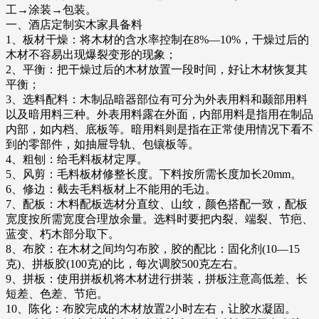
工→涂装→包装。
一、酒店定制实木家具备料
1、板材干燥：将木材的含水率控制在8%—10%，干燥过后的
木材不容易出现爆裂变形的现象；
2、平衡：把干燥过后的木材放置一段时间，好让木材恢复其
平衡；
3、选料配料：木制品暗器部位有可分为外表用料和颞部用料
以及暗用料三种。外表用料露在外面，内部用料是指用在制品
内部，如内档、底板等。暗用料则是指在正常使用情况下看不
到的零部件，如抽屉导轨、包镶板等。
4、粗刨：给毛料板材定厚。
5、风剪：毛料板材修整长度。下料按所需长度加长20mm。
6、修边：截去毛料板材上不能用的毛边。
7、配板：木料配板选材分直纹、山纹，颜色搭配一致，配板
宽度按所需宽度合理放余量。选料时要把内裂、端裂、节疤、
蓝变、朽木部分取下。
8、布胶：在木材之间均匀布胶，胶的配比：固化剂(10—15
克)、拼板胶(100克)的比，每次调胶500克左右。
9、拼板：使用拼板机将木材进行拼装，拼板注意高低差、长
短差、色差、节疤。
10、陈化：布胶完成的木材放置2小时左右，让胶水凝固。