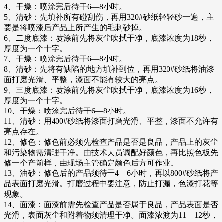
4、干燥：喷涂完后待干6—8小时。
5、清砂：先填补所有碰刮伤，再用320#砂纸轻轻砂一遍，主
要是将喷漆后产品上所产生的毛刺砂掉。
6、二度底漆：喷涂前先将灰尘吹拭干净，底漆浓度为18秒，
厚度为一个十字。
7、干燥：喷涂完后待干6—8小时。
8、清砂：先将有缺陷的地方填补到位，再用320#砂纸将油漆
面打磨光滑、平整，漆面不能有较大的亮点。
9、三度底漆：喷涂前先将灰尘吹拭干净，底漆浓度为16秒，
厚度为一个十字。
10、干燥：喷涂完后待干6—8小时。
11、清砂：用400#砂纸将漆面打磨光滑、平整，漆面不允许有
亮点存在。
12、修色：修色前必须先检查产品是否是良品，产品上的灰尘
和污染物需清理干净。由技术人员调配好颜色，再比照色板先
修一个产前样，由现场主管确定颜色后方可作业。
13、油砂：修色后的产品须待干4—6小时，再以800#砂纸将产
品表面打磨光滑。打磨过程中要注意，防止打漏，色漆打花等
现象。
14、面漆：面漆前需先检查产品是否属于良品，产品表面是否
光滑，表面灰尘和附着物须清理干净。面漆浓渡为11—12秒，