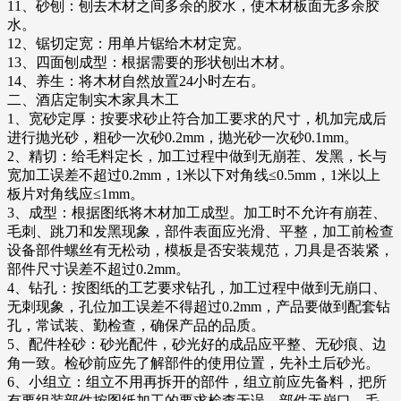
11、砂刨：刨去木材之间多余的胶水，使木材板面无多余胶
水。
12、锯切定宽：用单片锯给木材定宽。
13、四面刨成型：根据需要的形状刨出木材。
14、养生：将木材自然放置24小时左右。
二、酒店定制实木家具木工
1、宽砂定厚：按要求砂止符合加工要求的尺寸，机加完成后
进行抛光砂，粗砂一次砂0.2mm，抛光砂一次砂0.1mm。
2、精切：给毛料定长，加工过程中做到无崩茬、发黑，长与
宽加工误差不超过0.2mm，1米以下对角线≤0.5mm，1米以上
板片对角线应≤1mm。
3、成型：根据图纸将木材加工成型。加工时不允许有崩茬、
毛刺、跳刀和发黑现象，部件表面应光滑、平整，加工前检查
设备部件螺丝有无松动，模板是否安装规范，刀具是否装紧，
部件尺寸误差不超过0.2mm。
4、钻孔：按图纸的工艺要求钻孔，加工过程中做到无崩口、
无刺现象，孔位加工误差不得超过0.2mm，产品要做到配套钻
孔，常试装、勤检查，确保产品的品质。
5、配件栓砂：砂光配件，砂光好的成品应平整、无砂痕、边
角一致。检砂前应先了解部件的使用位置，先补土后砂光。
6、小组立：组立不用再拆开的部件，组立前应先备料，把所
有要组装部件按图纸加工的要求检查无误，部件无崩口、毛