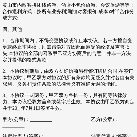
黄山市内散客拼团线路游、酒店小包价旅游、会议旅游等等：
合作返利方式：按所有业务利润的(对客报价-成本)对半合作分
成方式;
四、其他
1、合作期间内，不得变更协议或终止本协议。若一方擅自变
更或终止本协议，则需赔偿对方因此而遭受的经济及声誉损
失;本协议的全部内容系甲乙双方协商后的合意，并非一方决
定并提供的格式条款。
2、本协议到期后，由双方友好协商另行签订续约合同;在签订
本协议时，甲乙双方对协议的所有条款均无疑义并对各自有关
权利、义务和责任条款的法律含义有准确无误的理解。
3、本协议一式两份，甲乙双方各执一份，具有同等法律效
力。本协议经双方盖章或签字后生效。本协议由甲乙双方商定
并于20_ 年7月1日签署生效。
甲方(公章)：_________ 乙方(公章)：
_________
法定代表人(签字)：_________ 法定代表人(签字)：