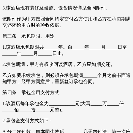
3.该酒店现有装修及设施、设备情况详见合同附件。
该附件作为甲方按照合同约定交付乙方使用和乙方在承包期满
交还还给甲方时的验收依据。
第三条 承包期限、用途
1.该酒店承包期限共______年。自_____年_____月_____日至
______年_____月______日止。
2.承包期满，甲方有权收回该酒店，乙方应如期交还。
乙方如要求续承包，则必须在承包期满______个月之前书面通
知甲方，经甲方同意后，重新签订承包合同。
第四条 承包金用支付方式
1.该酒店每年承包金为___________元(大写_____万_____仟
_____佰_____拾______元整)。
2.承包金支付方式如下：
A.分二次付款，自本同生效后________几天内付清，第一次应