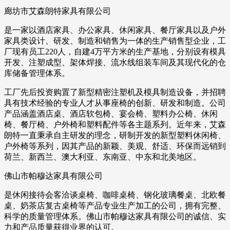
廊坊市艾森朗特家具有限公司
是一家以酒店家具、办公家具、休闲家具、餐厅家具以及户外
家具类设计、研发、制造和销售为一体的生产销售型企业，工
厂现有员工220人，自建4万平方米的生产基地，分别设有模具
开发、注塑成型、架体焊接、流水线组装车间及其现代化的仓
库储备管理体系。
工厂先后投资购置了新型精密注塑机及模具制造设备，并招聘
具有技术经验的专业人才从事座椅的创新、研发和制造。公司
产品涵盖酒店桌、酒店软包椅、宴会椅、塑料办公椅、休闲
椅、餐厅椅、户外椅和塑料配件等各主题系列。近年来，艾森
朗特一直秉承自主研发的理念，研制开发的新型塑料休闲椅、
户外椅等系列，因其产品的新颖、美观、舒适、环保而远销到
荷兰、新西兰、澳大利亚、东南亚、中东和北美地区。
佛山市帕穆达家具有限公司
是休闲接待会客洽谈桌椅、咖啡桌椅、钢化玻璃餐桌、北欧餐
桌、奶茶店复古桌椅等产品专业生产加工的公司，拥有完整、
科学的质量管理体系。佛山市帕穆达家具有限公司的诚信、实
力和产品质量获得业界的认可。