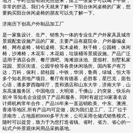
地方，平时也会有阳光照进来，摆上一张桌子可以喝下午茶，
非常的舒适。我们今天就来了解一下阳台休闲桌椅的厂家，想
要购买阳台休闲桌椅的朋友可以先了解一下。
济南历下创高户外制品加工厂
是一家集设计、生产、销售为一体的专业生产户外家具及城市
景观配套设施产品的厂家。主要产品有庭院伞、户外藤编桌
椅、网布桌椅，铸铝桌椅、实木桌椅、秋千椅，公园椅，休闲
椅，沙滩椅，木花车，木花箱，垃圾桶等景观设施。产品广泛
适用于酒店会所、餐厅酒吧、海滩游泳池、度假村、别墅私家
花园、景区街道、公园学校等各类休闲场所。国内客户有万
达，万科，保利，碧桂园，中铁，华润，鲁商，绿城，恒大等
多个知名房地产项目。餐厅有肯德基，必胜客，星巴克，面包
心语，潘多萝西咖啡厅，贵和酒店和山东大学，济南大学，山
东高速服务区，中国电信，大明湖，千佛山，趵突泉，快乐向
前冲 等知名企业提供了产品和服务。同时有超过50家著名设
计师机构常年合作，产品16年来一直远销欧美、中东、澳洲、
香港等地区.所有产品均可定做，因为我们是工厂。工厂位于
济南市，占地面积8000多平方米，公司采用仓储式销售模式，
随时可以提货，致力于为您打造省钱、省时、省力、省心的一
站式户外景观休闲用品采购基地。