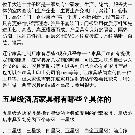
位于大连甘井子区是一家集专业研发、生产、销售、服务为一
体的室内套装门生产企业，主要生产免漆门，烤漆门，套装
门，高分子门。企业秉承“与时俱进，不断创新，没有最好，
只有更好”的经营理念. 雅居乐套装门：门板采用优质原料和先
进工艺，高温、高压模压而成。产品具有良好的隔音、隔热、
防潮、抗冲击性能。面层采用PVC木纹皮覆膜，木纹清晰、自
然、逼真。
辽宁家具定制厂家有哪些?现在几乎每一个家具厂家都有提供
定制的服务，在需要家具定制的时候，可以主动联系自己认为
合适的厂家。家具定制虽然可以买到自己合心意的家具产品，
也可以在家具上印上公司的logo等等，让家具成为宣传的一种
工具等。但大家也需要知道家具定制的话价格会比较贵，特别
是只做一两套家具的话成本高昂，费用很大。
五星级酒店家具都有哪些？具体的
五星级酒店家具是指五星级酒店装修专用的配套家具。星级酒
店家具又划分为五个等级：一星级
、二星级、三星级、四星级、五星级（白金五星级）酒店家