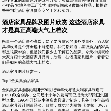
选择专业的酒店家具供应商方法：考察过往案例-做材质油漆
小样品-实地考察工厂实力-做样板间或者做部分样品，根据这
些来判定酒店家具供应商的工艺和实力。
酒店家具品牌及图片欣赏 这些酒店家具
才是真正高端大气上档次
衡量一个酒店是否高端，除了要考量它的服务质量外，酒店家
具和设备是否齐全也不能忽略。我们都知道，星级酒店的家具
都是很豪华的，但是我们很少去了解它的品牌。今天小编就给
大家介绍十大酒店家具品牌，欣赏一些酒店家具图片，看看它
们是如何的高端大气上档次。
酒店家具图片欣赏一：
Top 1金凤凰酒店家具
金凤凰家具(国际)集团于20世纪90年代与意大利家具制造商
(HKT)联合创办，公司经十来年的发展现已成为大型跨国集团
型企业。1995年开始从事酒店家具设计制造，具备十多年高档
酒店家具设计制造经验。目前，成功地为丽兹·卡尔顿、JW万
豪、万豪、希尔顿、凯宾斯基、喜来登、香格里拉、洲际、皇