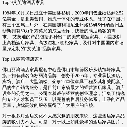
Top 9艾芙迪酒店家具
1984年10月18日成立于美国洛杉矶，2009年销售业绩达到2.52
亿美金，是北美营销、物流一体化的专业体系。除了在中国拥
有三个直属工厂外，在美国加利福尼亚州洛杉矶&田纳西州孟
斐斯拥有50万平方英尺的成品仓库，快捷的满足顾客的需
求。 艾芙迪的产品包括多种出口的美式居室家具、四星级以
上高档酒店家具、高级浴柜 / 橱柜家具，及针对中国国内市场
量身定制的“艾芙迪”品牌家具。
Top 10.丽湾酒店家具
佛山丽湾酒店家具配套中心是佛山市顺德区乐从镇旭轩家具厂
旗下拥有驰名商标丽湾品牌，创办于2005年，专业承接酒店、
宾馆、酒店、大型酒楼、企事业单位家具工程及其相关配套产
品的生产销售服务，是目前广东省最大的经营酒店家具、酒店
设备的公司之一。公司本着诚信经营的创业理念，汇集了精锐
的专业人才和员工队伍，以完善的售后服务体系，上乘的产品
质量，热忱高效的服务赢得了广大用户的信赖。
对于很多对酒店文化不太感兴趣的朋友来说，这些酒店家具品
牌的吸引力不大。可是，对于以上如此豪华的酒店家具图片，