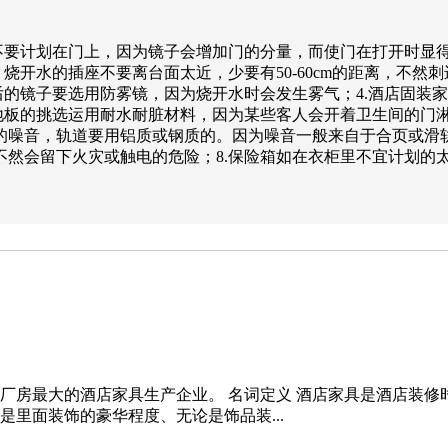
镜不要计划在门上，因为镜子会增加门的分量，而使门在打开时显
烧开水的插座不要离台面太近，少要有50-60cm的距离，不
后的镜子要选用防雾镜，因为烧开水时会发生雾气；4.酒店固装
地板的挑选运用耐水耐脏材料，因为某些客人会开着卫生间的门淋
的噪音，轨道要用铝质或钢质的。因为噪音一般来自于合页或滑轨
不然会留下火灾或触电的危险；8.保险箱如在衣柜里不宜计划的
厂房最大的酒店家具生产企业。 名词定义 酒店家具是酒店装
里面装饰的豪华程度、无论是饰品装...