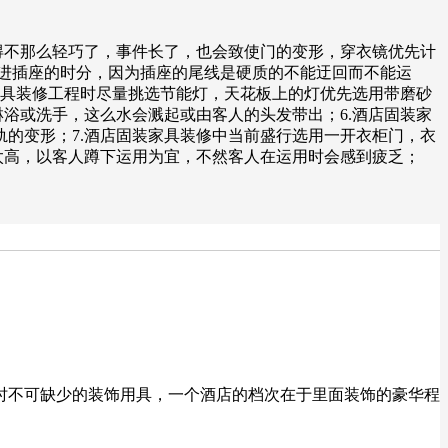
得不那么轻巧了，事件长了，也会致使门的变形，穿衣镜优先计
然刺进插座的时分，因为插座的尾线是硬质的不能迂回而不能运
家具装修工程时尽量挑选节能灯，天花板上的灯优先选用带磨砂
浴或洗手，这么水会溅起或由客人的头发带出；6.酒店固装家
的变形；7.酒店固装家具装修中当前盛行选用一开衣柜门，衣
太高，以客人蹲下运用为宜，不然客人在运用时会感到疲乏；
修时不可缺少的装饰用具，一个酒店的档次在于里面装饰的豪华程