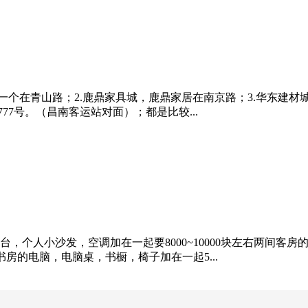
一个在青山路；2.鹿鼎家具城，鹿鼎家居在南京路；3.华东建材城
77号。（昌南客运站对面）；都是比较...
个人小沙发，空调加在一起要8000~10000块左右两间客房的床
右书房的电脑，电脑桌，书橱，椅子加在一起5...