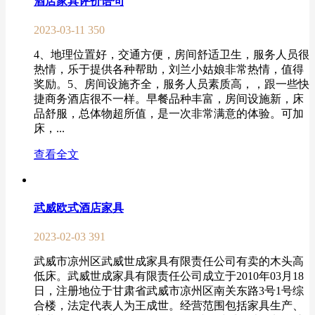
酒店家具评价语句
2023-03-11
350
4、地理位置好，交通方便，房间舒适卫生，服务人员很
热情，乐于提供各种帮助，刘兰小姑娘非常热情，值得
奖励。5、房间设施齐全，服务人员素质高，，跟一些快
捷商务酒店很不一样。早餐品种丰富，房间设施新，床
品舒服，总体物超所值，是一次非常满意的体验。可加
床，...
查看全文
武威欧式酒店家具
2023-02-03
391
武威市凉州区武威世成家具有限责任公司有卖的木头高
低床。武威世成家具有限责任公司成立于2010年03月18
日，注册地位于甘肃省武威市凉州区南关东路3号1号综
合楼，法定代表人为王成世。经营范围包括家具生产、