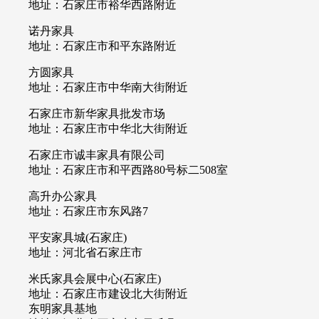
地址：石家庄市裕华西路附近
诺丹家具
地址：石家庄市和平东路附近
方圆家具
地址：石家庄市中华南大街附近
石家庄市新华家具批发市场
地址：石家庄市中华北大街附近
石家庄市诚丰家具有限公司
地址：石家庄市和平西路80号标二508室
高升办公家具
地址：石家庄市东风路7
平安家具城(石家庄)
地址：河北省石家庄市
米氏家具会展中心(石家庄)
地址：石家庄市建设北大街附近
东明家具基地