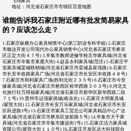
飞翔家具
地址：河北省石家庄市市辖区百度地图
谁能告诉我石家庄附近哪有批发简易家具
的？应该怎么走？
1.石家庄纵横办公家具销售中心(第三职业专科学校) 2.石家庄
市馥达开发公司现代办公家具销售中心(河北省石家庄市桥东
区正定大街４７号) 3.辛集市教师进修学校京华家具城(河北省
石家庄市辛集市束鹿大街) 4.赵县永利家具城(范庄) 5.石家庄平
安家具城栾城联销城(河北省石家庄市栾城县富强路) 6.石家庄
市长安丰收路家具广场(河北省石家庄市长安区丰收路４８号)
7.石家庄市和利家具广场(胜利北街２３５号) 8.石家庄市今世
缘家具城(河北省石家庄市桥西区裕华西路３０３号) 9.河北文
化旅行社万得福家具城(河北省石家庄市新华区新华西路二段
７１号) 10.晋州市运强家俱城(南冻光) 11.石家庄大明家具城
(翟营大街) 12.石家庄市长安万乐家具城(河北省石家庄市长安
区跃进路3号) 13.石家庄市家具工贸总公司家具精品中心广达
家具城(河北省石家庄市桥东区放射路５号) 14.辛集市大千家
具城(河北省石家庄市辛集市建设街1号) 15.石家庄活力家具城
有限公司(翟营大街１１０号) 16.石家庄开发区远大科技联合