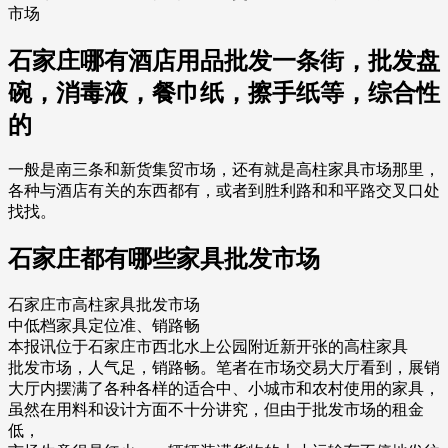
市场
石家庄哪有酒店用品批发一条街，批发盘
碗，消毒液，餐巾纸，擦手纸等，综合性
的
一般是南三条和新货集贸市场，还有就是高柱家具市场那里，
各种与酒店有关的东西都有，或者到胜利路和和平路交叉口处
找找。
石家庄都有哪些家具批发市场
石家庄市高柱家具批发市场
中低档家具定位准、销路畅
本报讯位于石家庄市西北水上公园附近新开张的高柱家具
批发市场，人气足，销路畅。笔者在市场交易大厅看到，展销
大厅内摆满了各种各样的适合中、小城市和农村使用的家具，
虽然在用料和设计方面不十分讲究，但由于批发市场的租金
低，