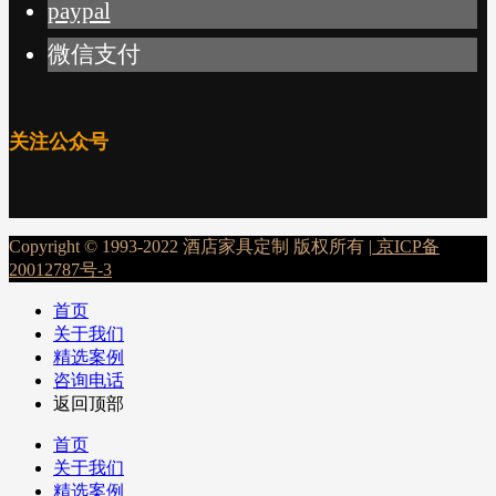
paypal
微信支付
关注公众号
Copyright © 1993-2022 酒店家具定制 版权所有 |
京ICP备
20012787号-3
首页
关于我们
精选案例
咨询电话
返回顶部
首页
关于我们
精选案例