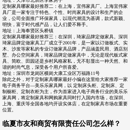
地址：天津市北辰区李家房子
定制家具哪家最好推荐二：在上海，宜伟家具厂。上海宜伟家
具厂是一家专注于特色、个性、时尚家具的设计和生产的企
业，公司全面推广环保家具，以现代潮流为基调，款式新颖、
明快，富于时代感产品，让人们爱不释手。
地址：上海奉贤区头桥镇
定制家具哪家最好推荐三：在深圳，琦家品牌定做家具。深圳
琦家品牌定做家具工厂成立于2001年，是一家以订做板式、实
木、沙发等家私的专业订做家具品牌，产品涵盖民用、酒店别
墅、办公空间家具，琦家品牌定做家具中，无论是现代板式家
具、简欧、田园还是乡村风格家私，无不彰显出一种天然、和
谐的时尚气息，深受各个用户所喜爱。
地址：深圳市龙岗区横岗大康工业区万福路11号
除此之外，对于定制家具哪家最好小编在这里给大家推荐一家
电子商务平台—美乐乐家具网，以 定制床头柜、定制床、定
制橱柜、定制衣柜为主，作为首家进入电子商务行业的美乐乐
家具网，将定制家具和网购家具同时打入国内市场，在深圳、
上海、重庆等全国各地均开设实体店，在定制家具市场在重要
位置。
临夏市友和商贸有限责任公司怎么样？