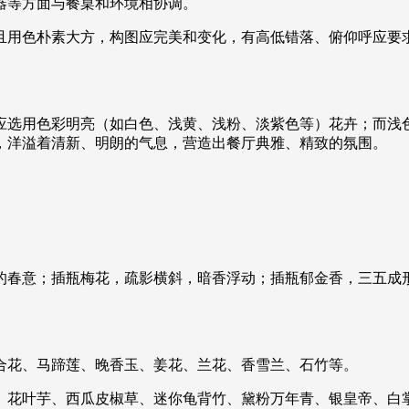
器等方面与餐桌和环境相协调。
且用色朴素大方，构图应完美和变化，有高低错落、俯仰呼应要
应选用色彩明亮（如白色、浅黄、浅粉、淡紫色等）花卉；而浅
，洋溢着清新、明朗的气息，营造出餐厅典雅、精致的氛围。
的春意；插瓶梅花，疏影横斜，暗香浮动；插瓶郁金香，三五成
合花、马蹄莲、晚香玉、姜花、兰花、香雪兰、石竹等。
、花叶芋、西瓜皮椒草、迷你龟背竹、黛粉万年青、银皇帝、白