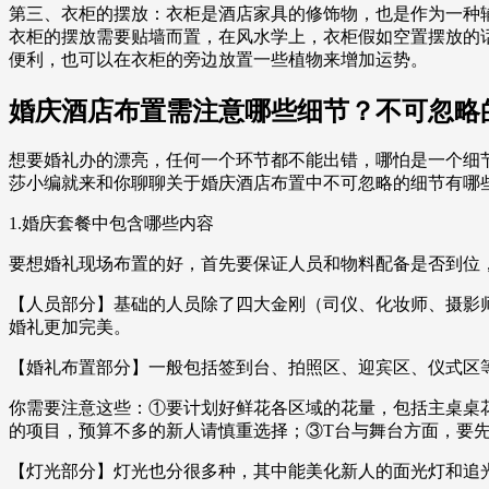
第三、衣柜的摆放：衣柜是酒店家具的修饰物，也是作为一种
衣柜的摆放需要贴墙而置，在风水学上，衣柜假如空置摆放的
便利，也可以在衣柜的旁边放置一些植物来增加运势。
婚庆酒店布置需注意哪些细节？不可忽略
想要婚礼办的漂亮，任何一个环节都不能出错，哪怕是一个细
莎小编就来和你聊聊关于婚庆酒店布置中不可忽略的细节有哪
1.婚庆套餐中包含哪些内容
要想婚礼现场布置的好，首先要保证人员和物料配备是否到位
【人员部分】基础的人员除了四大金刚（司仪、化妆师、摄影
婚礼更加完美。
【婚礼布置部分】一般包括签到台、拍照区、迎宾区、仪式区
你需要注意这些：①要计划好鲜花各区域的花量，包括主桌桌花
的项目，预算不多的新人请慎重选择；③T台与舞台方面，要
【灯光部分】灯光也分很多种，其中能美化新人的面光灯和追