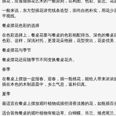
插花，应遵循插花艺术的一般原则，在构图、色彩、姿态、花
一般来说，东方型插花讲究线条造型，崇尚自然朴实，用花少
平视线。
餐桌摆花色彩的选择
在色彩选择上，餐桌花要与餐桌的色彩相配得当。深色的餐桌
色彩。这样，深浅衬托，更显花朵艳丽，花型突出，花姿优美
餐桌摆花与季节
餐桌摆花还应随季节不同变换餐桌花卉。
春季
在餐桌上摆放一盆报春、迎春，插一瓶桃花，能给人带来浓浓
插在本色的木制器皿中，乡土气息，返朴归真。
夏季
最适宜在餐桌上摆放观叶植物或插些清香淡雅的花，如瓶插百
适合装饰餐桌的观叶植物有银边草、白蝴蝶、吊兰、矮虎尾兰