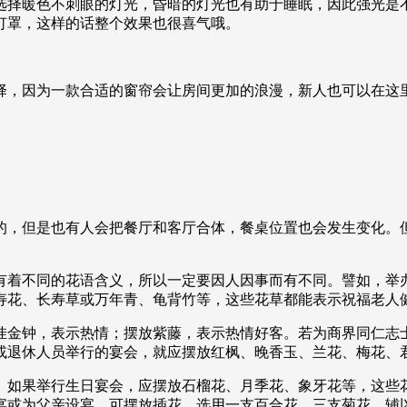
选择暖色不刺眼的灯光，昏暗的灯光也有助于睡眠，因此强光是
灯罩，这样的话整个效果也很喜气哦。
择，因为一款合适的窗帘会让房间更加的浪漫，新人也可以在这里
的，但是也有人会把餐厅和客厅合体，餐桌位置也会发生变化。
有着不同的花语含义，所以一定要因人因事而有不同。譬如，举
寿花、长寿草或万年青、龟背竹等，这些花草都能表示祝福老人
挂金钟，表示热情；摆放紫藤，表示热情好客。若为商界同仁志
或退休人员举行的宴会，就应摆放红枫、晚香玉、兰花、梅花、
。如果举行生日宴会，应摆放石榴花、月季花、象牙花等，这些
宴或为父亲设宴，可摆放插花，选用一支百合花、三支菊花，辅