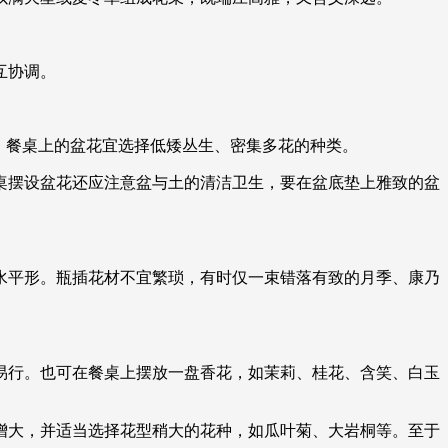
互协调。
。餐桌上的盆花宜选择低矮丛生、密集多花的种类。
桌摆设盆花还应注意盆与土的清洁卫生，要在盆底垫上雅致的盆
水平形。瓶插花材不宜繁琐，有时仅一束错落有致的月季、康乃
易行。也可在餐桌上摆放一盘香花，如茉莉、桂花、含笑、白玉
应增大，并适当选择花型稍大的花种，如瓜叶菊、大岩桐等。至于