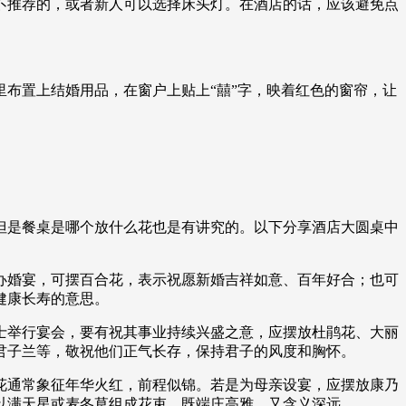
不推荐的，或者新人可以选择床头灯。在酒店的话，应该避免点
布置上结婚用品，在窗户上贴上“囍”字，映着红色的窗帘，让
但是餐桌是哪个放什么花也是有讲究的。以下分享酒店大圆桌中
办婚宴，可摆百合花，表示祝愿新婚吉祥如意、百年好合；也可
健康长寿的意思。
士举行宴会，要有祝其事业持续兴盛之意，应摆放杜鹃花、大丽
君子兰等，敬祝他们正气长存，保持君子的风度和胸怀。
花通常象征年华火红，前程似锦。若是为母亲设宴，应摆放康乃
以满天星或麦冬草组成花束，既端庄高雅，又含义深远。