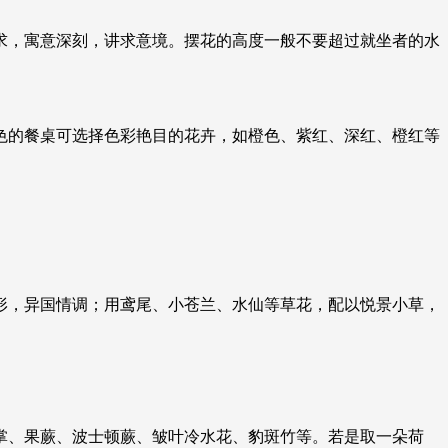
求，寓意深刻，讲求意境。摆花的高度一般不要超过就坐者的水
色的餐桌可选择色彩艳目的花卉，如橙色、紫红、深红、橙红等
形，异国情调；用鸢尾、小苍兰、水仙等草花，配以悦景小草，
掌、果蕨、波士顿蕨、皱叶冷水花、豹斑竹等。若是取一朵荷