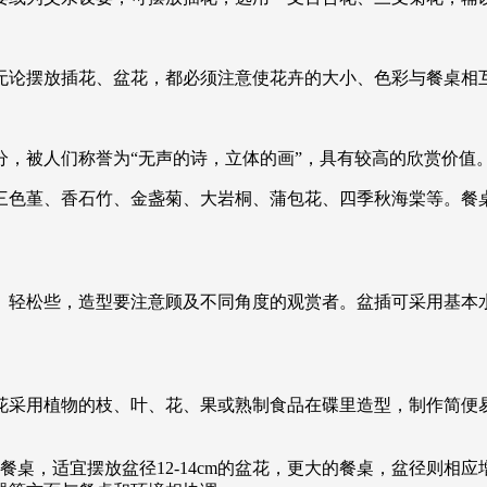
无论摆放插花、盆花，都必须注意使花卉的大小、色彩与餐桌相
分，被人们称誉为“无声的诗，立体的画”，具有较高的欣赏价值
三色堇、香石竹、金盏菊、大岩桐、蒲包花、四季秋海棠等。餐
、轻松些，造型要注意顾及不同角度的观赏者。盆插可采用基本
花采用植物的枝、叶、花、果或熟制食品在碟里造型，制作简便
餐桌，适宜摆放盆径12-14cm的盆花，更大的餐桌，盆径则相