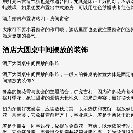
用灯光来营造气氛也是很适合的，尤其是床正上方的灯，应该
蜡烛哦，如果想要布置出中式婚房，可以用红色纱幔或者红色
酒店婚房布置攻略四：房间窗帘
大家可不要小看窗帘的作用哦，酒店里面也会很注重窗帘的选
婚房更加的喜气。
酒店大圆桌中间摆放的装饰
酒店大圆桌中间摆放的装饰
酒店大圆桌中间摆放的装饰，一般人的餐桌的位置大体是固定
间摆放的装饰？
餐桌的摆花需与宴会的主题结合，讲究吉利，因为许多花卉都
摆月季花，象征甜蜜的爱情天长地久。如果是寿宴，最好摆长
如为亲朋好友设宴，应摆放秋海棠，以示热忱和友谊；摆放倒
花、常青藤，它象征着前程万里，事业腾达。若是为离休干部
若是为朋友、同事饯行，应摆放金盏花、芍药，以示依依惜别
馨，它象征母亲，表示思念母亲并祝福健康长寿。若为父母设