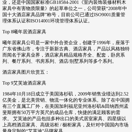
业，还是中国国家标准GB18584-2001《室内装饰装修材料木
家具中有害物质限量》的起草单位之一，公司荣获“2008年中
国十大酒店家具品牌”称号，目前公司已通过ISO9001质量管
理体系认证和ISO14001环境管理体系认证。
Top 8曦年居酒店家具
曦年居家具公司是一家中外合资企业，创建于1996年，座落于
广东省佛山市，专注于新新古典、酒店家具，产品以风格独特
而闻名于家具业界，酒店家具精品规格齐全、配套，卧房系
列、餐厅系列、书房系列、酒店/别墅系列等多个系列。
酒店家具图片欣赏五：
Top 9艾芙迪酒店家具
1984年10月18日成立于美国洛杉矶，2009年销售业绩达到2.52
亿美金，是北美营销、物流一体化的专业体系。除了在中国拥
有三个直属工厂外，在美国加利福尼亚州洛杉矶&田纳西州孟
斐斯拥有50万平方英尺的成品仓库，快捷的满足顾客的需
求。 艾芙迪的产品包括多种出口的美式居室家具、四星级以
上高档酒店家具、高级浴柜 / 橱柜家具，及针对中国国内市场
量身定制的“艾芙迪”品牌家具。