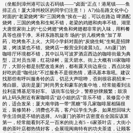
（坐船到漳州港可以去石码镇——”卤面“正点！港尾镇——鱼
排正点！厦大漳州校区的同学们注意！）A7)仙岳路文化中心
对面的“老梁烧烤”和“三国烤鱼”挨在一起，可以在路边 啤酒配
烧烤，三国的烤鱼和生蚝不错，老梁的鸡翅和肉串不错。湖里
大唐世家街上的“七公烤翅”烤鱼和烤翅都非常的入味，用料餐
具等也很干净。禾祥东路凯旋市 场的“折儿根烤鱼”加了草
药，吃烤鱼不上火。大同小学斜对面的“炭烧生蚝”生蚝是招牌
菜，烤淡菜也不错。烧烤店一般营业到凌晨3点。A8)厦门的
咖啡厅环境都不错，其中以马可波罗酒店西边的咖啡街最为典
型，正对员当湖，红花绿树，蓝天碧水。街上大概有10家咖啡
厅，大部分都是别墅改造来的，都有露天街边座位，西点比较
好吃的是“咖伦比”不过服务不是很热情，通讯基本靠吼。建议
找那些有呼叫服务铃的店，切忌大声喧哗，否则很容易招来一
堆白眼。该街是厦门时尚男女和豪车的集中地，经常能看到法
拉利蓝博基尼等好车。 该街车位较少，警察抄牌频繁；鼓浪
屿上码头附近有家咖啡店“赵小姐的店”音乐不错，装修蛮小资
的，适合发呆；厦大南华路一带“黑糖”等几家咖啡屋相隔很
近，装修简朴，消费也不高，客户以学生为多。如果想回味大
学生活倒是不错的选择。A9)厦门的茶叶店密度在全国应该算
第一，经常能看到不足一百米的街上有5－6家茶叶店，大街小
巷的茶叶店都热情好客，会展现闽南特有的功夫茶道，让顾客