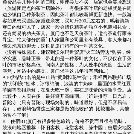
免费品尝几种不同的口味，即使尝后不买，店家也会笑脸想送
（旅游团定点的茶叶店除外），有很多茶叶店的老板就是在周
边乡镇自己种茶制茶，因此茶叶都比较新鲜更新也快。一般游
客如果想买些回家赠送亲友，买每斤200元左右的，喝着清新
爽口的就可以了，店家一般会赠送精美的独立小包装和礼盒，
还有简易的功夫茶具。厦门也不乏天价茶叶，适合茶道行家来
寻宝。绝大部分的厦门人家里和公司里都有茶具，客人来都习
惯边泡茶边聊天，这也是厦门特有的一种茶文化。
（没有特殊需求，建议到沃尔玛世贸店”火车站旁边“购买，经
济实惠，品味正宗，带走的是一种茶叶的文化，不仅仅在于茶
叶的市场价格高低。闽南人的性格，为人处事的态度，生活的
淡然，闲适中的感觉，厦门求学这几年很有感触...）
A10)甜品出名的是中山路“黄则和花生汤”；禾祥西路联邦广场
的“斯利美”刨冰，冰很绵细，淡淡的牛奶味，里面的水果红豆
芋圆等都很新鲜，在夏天吃一碗，实在是味蕾的清新享受。店
比较小，人实在多，最好避开高峰期。（馅饼推荐：日光岩，
普陀寺（只有普陀寺现场烤制的，味道最好，但是不容易储
存），鼓浪屿馅饼这三家都是做的比较好的..比较推荐，其他
的暂不了解）
B：住宿B1)厦门有很多特色旅馆，价格不贵而且很有韵味，
鼓浪屿地区推荐：怀旧客栈，花堂客栈，缘中园；曾厝安地区
推荐：新梦旅人，户外吧。具体内容请参考我博客的另一遍文