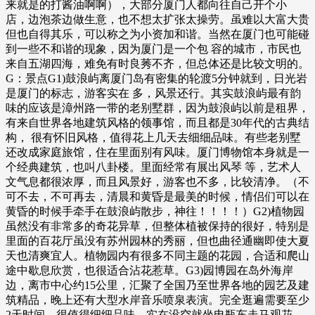
来就是的打酱油啊啊），大部分厦门人都向往自己开个小
店，边泡茶边做生意，也不想太扩张太操劳。虽难以大富大贵
但也自得其乐，可以称之为小资加和谐。当然在厦门也可能碰
到一些不和谐的现象，因为厦门是一个包 容的城市，市民也
来自五湖四海，难免有时良莠不齐，但总体还是比较文明的。
G：景点G1)鼓浪屿离厦门岛有密集的轮渡5分钟就到，日光岩
是厦门的标志，游客实在 多，风景还行。其实鼓浪屿最有韵
味的应该是漳州路一带的老别墅群，因为鼓浪屿以前是租界，
有来自世界各地建筑风格的领事馆，而且都是30年代的古典结
构， 很有怀旧风格，值得花上几天去细细品味。有些老别墅
还改成家庭旅馆，住在里面别有风味。厦门博物馆本身就是一
个经典建筑，也叫八卦楼。里面经常有展出风琴 等，艺术人
文气息都很浓厚，而且风景好，游客也不多，比较清净。（不
可不去，不可再去，清晨和黄昏是最美的时候，情侣们可以在
黄昏的时候手牵手在鼓浪屿散步，神往！！！！）G2)植物园
虽然没有非常多的奇花异草，但整体植被保持的很好，特别是
里面的百花厅虽没有苏州园林的秀丽，但也曲径通幽即使大夏
天也清爽宜人。植物园内有很多不同主题的花园，合适和爬山
途中歇息欣赏，也很适合沾花惹草。G3)园博园在岛外海岸
边，离市中心约15公里，汇聚了全国乃至世界各地的园艺及建
筑精品，晚上还有大型水岸音乐喷泉表演。完全逛遍需要至少
2天时间，很值得细细品味。实在没空就坐电瓶车走马观花，