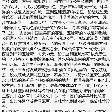
走植物园、东平山或狐尾山，都在市区5 公里范围内，爬山全
程约3小时，可以尽览湖光山色，美丽市容和海天一线。环岛
路的木栈道从厦大白城一直到亚洲酒店约6公里，沿途经过无
数礁石，经常能看到 惊涛拍岸，呼吸着海边新鲜的空气，漫
步在海浪之上，海阔天空，实在是人生一大享受。从亚洲酒店
到会展中心有彩色的观光步道约5公里，每年初厦门都有国际
马 拉松，被誉为中国最美丽的赛道。五缘湾的木栈道和湿地
公园游人较少很清净，离市中心约10公里。晚饭后沿员当湖散
步可以欣赏到各大楼五光十色的夜景工程， 很多外地朋友都
说厦门的夜景很像个大型夜总会。D4)钓鱼有2个中心分别在
西提别墅和五缘湾，每天50元。沿员当湖区域都可 以免费垂
钓，也很多人租船到近海船钓。淡水钓在岛内的厦大水库和东
平山水库，离市中心都很近。岛外翔安区还有些海上的网箱养
殖，晚上三五好友就着夜光和啤 酒在鱼排边垂钓，有收获现
煮，没收获就从网箱里现捞，不亦乐乎。（漳州校区旁边的高
尔夫球场的海滩是个很好的海钓的地方，而且在那里租船也比
较方便。出门海钓，惬意。进高尔夫球场要走小道）D5)乒乓
球羽毛球篮排球网球等各种球类在厦门都能找到专门的场所，
主要集中在体育中心和文化中心一带，厦门的乒乓球比较普
及，出过郭跃华等世界冠军。台球馆也到处都有，保龄球馆没
有。
E：交通E1)机场在岛内北部，离市中心很近20公里，打车30