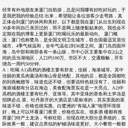
经常有外地朋友来厦门自助游，总是问我哪有好吃好玩的，于
是我把我的经验总结 出来，希望能让各位游客少走弯路，真
正体会到厦门的休闲和美好。以下都是我在厦门从出生到现在
30多年间自己亲历过的，而不是网上随便黏贴来的。我也会不
定期在我的博客上更新厦门吃喝玩乐的最新动向。 厦门概
况：厦门也称鹭岛，是全国文明卫生城市，联合国最适宜居住
城市。4季气候温和，全年气温在2到36度之间。厦门岛四面环
海，岛中部和南部各有一条山脉，市中心区主要集中在2山之
间的员当湖地区，人口约100万。市区不大，交通顺畅，开车
绕岛一周约50分钟。
A：吃喝 A1)高档的酒楼主要有舒友，佳丽，海港城等。其中
佳丽的黄瓜肉羹汤和海山骨是绝配，其他的店，都是全国都吃
的到燕鲍翅等，味道也还不错，但要说特色就没有了。佳丽和
海港城都有分店在海边，美食配海景实在是一大亮点。A2)中
高档的酒楼主要有牡丹、亚珠等。其中亚珠的章鱼和土笋冻是
招牌必点 菜。牡丹新开的大酒店是5星标准的，其实里面的菜
味道不错，价格也很实惠。白鹭洲的“有福人家”地理环境很
好，晚上可以环看厦门夜景，价格也实在。很多酒 楼都有推
荐厦门特产土龙汤，号称壮阳，但现在绝大部分是养殖的，实
际效果一般，建议点类似的鲈鳗汤味道更好。大小餐馆一般都