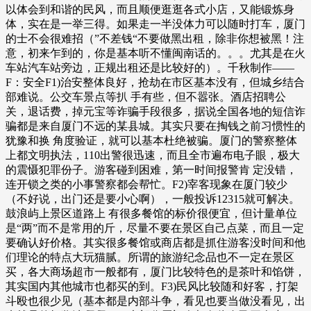
以体会到和谐的民风，而且顺便逛逛各式小店，又能锻炼身
体，实在是一举三得。如果走一半没体力可以随时打车，厦门
的士不会很难招（”不差钱“不要做黑出租，除非你想被黑！注
意，初来乍到的，你是基本听不懂闽南话的。。。尤其是在火
车站汽车站旁边，正规出租还是比较好的）。千秋制作——
F：安全F1)治安整体良好，抢劫在市区基本没有，但城乡结合
部难说。公交车景点等扒 手有些，但不嚣张。酒店招聘公
关，退话费，掉元宝等诈骗手段很多，据说全国各地的短信诈
骗都是来自厦门不远的某县城。其实只要在掏钱之前习惯性的
犹豫和换 角度验证，就可以基本杜绝被骗。厦门的警察整体
上都文明执法，110出警很迅速，而且全市遍布电子眼，极大
的震慑犯罪份子。游客碰到困难，第一时间报警肯 定没错，
连开锁之类的小事警察都会帮忙。F2)宰客现象在厦门较少
（不好说，出门还是要小心啊），一般投诉12315就可解决。
鼓浪屿上景区道路上 有很多餐馆的标价很便宜，但计量单位
是“两”而不是常用的斤，尽量不要在景区自己点菜，而且一定
要确认好价格。其实很多餐馆或商店都是抓住游客没时间和他
们理论的特点大玩猫腻。所谓的旅游纪念品也不一定在景区
买，各大商场超市一般都有，厦门比较特色的是茶叶和馅饼，
其实国内其他城市也都买的到。F3)民风比较随和好客，打架
斗殴也很少见（基本都是内部斗争，看见也要当做没看见，出