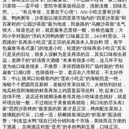
川菜馆——蛮不错；普陀寺斋菜值得品尝，清新淡雅，回味无
穷。。。”有点夸张，主要在于心境“）A6) 小吃主要有沙茶
面、鸭肉粥等，沙茶面以湖滨四里菜市场内的“四里沙茶面”和
百家村的“公园沙茶面”最为地道，民族路的“乌糖沙茶面”名气
很大，味道也还 好，就是服务态度很一般，价格也偏贵；大
同小学对面的“浮屿大同鸭肉粥”口味最正宗，24小时营业。斗
西路的“吴再添小吃店”是正宗的吴再添本人亲自料 理，有芋
包扁食等各式厦门的地道小吃，轮渡的“佳味再添小吃店”其实
只是吴的旧址，很多人误解为是吴再添的店，其实口味相去甚
远；老牌子的“好清香大酒楼 ”本来有很多小吃，这几年不知
道为啥口味差很多，不推荐；禾祥西路联邦广场对面的“劳松
扁食”口感Q滑，也很值得一尝，老店在八市附近，不太好停
车；中山 路局口街横巷内的“莲欢小吃店”的海蛎煎是一绝，
海蛎个个肥圆而且新鲜，老板经常亲自操刀，火候恰到好处，
地瓜粉混和海蛎的鲜美再加上鸡蛋姜蒜等佐料，吃 起来口水
连绵不绝，该店还有猪脚汤春卷等其他小吃味道也很好，就是
环境比较一般，不过相比于美食就将就啦；局口街的尽头有2
家“思西沙茶烤肉”最里面的那 家才是正宗，烤肉配生菜加上
玻璃瓶的可乐，口感一流；槟榔路靠湖边的“虾面弟”面汤很
赞；“利友盐水鸭”现在已经分销到各个市场，美味而且方便的
下酒菜； 京闽酒店对面“亚亮”的冬粉鸭和五香，口味正宗。