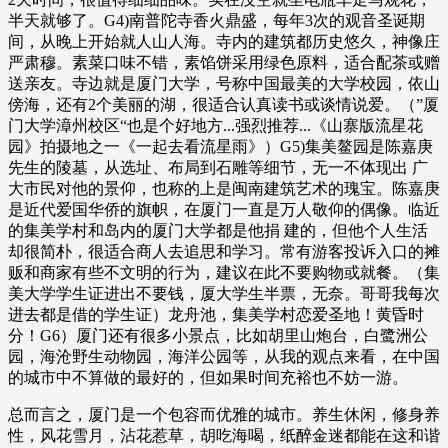
半天就够了。G4)南普陀寺香火鼎盛，每年3次的观音圣诞期
间，从晚上开始就人山人海。寺内的建筑都历史悠久，神像庄
严肃穆。素菜口味不错，素馅饼采用绿色原料，适合配茶或赠
送亲友。寺边就是厦门大学，号称中国最美的大学校园，依山
傍海，还有2个美丽的湖，很适合认真读书或谈情说爱。（”厦
门大学漳州校区“也是个好地方...强烈推荐...《山寨版流星花
园》拍摄地之一《一起去看流星雨》）G5)集美鳌园是陈嘉庚
先生的陵墓，从选址、布局到石雕等细节，无一不体现出 广
大市民对他的景仰，也称的上是闽南建筑艺术的瑰宝。陈嘉庚
是近代爱国华侨的旗帜，在厦门一直是万人敬仰的偶像。临近
的集美学村和岛内的厦门大学都是他捐 建的，但他个人生活
却很简朴，很适合商人去追思和学习。常有游客投诉入口的摊
贩和商家有些不文明的行为，建议在此不要购物或就餐。（集
美大学学生证进出不要钱，厦大学生半票，无奈。哥哥我每次
进去都是借的学生证）龙舟池，集美学村恋爱圣地！黄昏时
分！G6）厦门还有很多小景点，比如胡里山炮台，白鹭洲公
园，海沧野生动物园，海洋公园等，从我的观点来看，在中国
的城市中不算做的最好的，但如果时间充裕也不妨一游。
总而言之，厦门是一个包容而优雅的城市。养生休闲，修身养
性，风花雪月，沾花惹草，胡吃海喝，纸醉金迷都能在这和谐