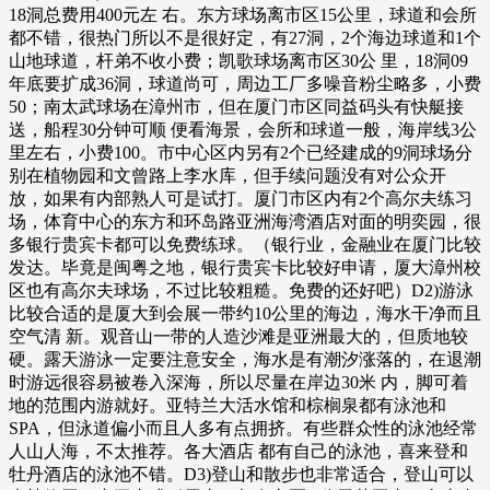
18洞总费用400元左 右。东方球场离市区15公里，球道和会所
都不错，很热门所以不是很好定，有27洞，2个海边球道和1个
山地球道，杆弟不收小费；凯歌球场离市区30公 里，18洞09
年底要扩成36洞，球道尚可，周边工厂多噪音粉尘略多，小费
50；南太武球场在漳州市，但在厦门市区同益码头有快艇接
送，船程30分钟可顺 便看海景，会所和球道一般，海岸线3公
里左右，小费100。市中心区内另有2个已经建成的9洞球场分
别在植物园和文曾路上李水库，但手续问题没有对公众开
放，如果有内部熟人可是试打。厦门市区内有2个高尔夫练习
场，体育中心的东方和环岛路亚洲海湾酒店对面的明奕园，很
多银行贵宾卡都可以免费练球。（银行业，金融业在厦门比较
发达。毕竟是闽粤之地，银行贵宾卡比较好申请，厦大漳州校
区也有高尔夫球场，不过比较粗糙。免费的还好吧）D2)游泳
比较合适的是厦大到会展一带约10公里的海边，海水干净而且
空气清 新。观音山一带的人造沙滩是亚洲最大的，但质地较
硬。露天游泳一定要注意安全，海水是有潮汐涨落的，在退潮
时游远很容易被卷入深海，所以尽量在岸边30米 内，脚可着
地的范围内游就好。亚特兰大活水馆和棕榈泉都有泳池和
SPA，但泳道偏小而且人多有点拥挤。有些群众性的泳池经常
人山人海，不太推荐。各大酒店 都有自己的泳池，喜来登和
牡丹酒店的泳池不错。D3)登山和散步也非常适合，登山可以