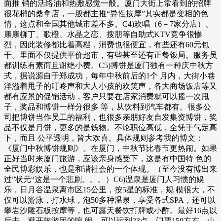
面推 销的活络油和热敷感觉一般。厦门大街上常看到的招牌
很花梢的桑拿店，一般都主推“异性按摩”其实都是变相的色
情，这点和全国其他城市差不多。C4)欢唱（6－7家分店）、
康康柳丁、歌橙、水晶之恋、搜朋等自助式KTV竞争很惨
烈，因此装修都比着高档，消费也很便宜，有些还有60元包
干。里面不仅提供平价超市，有些甚至还有正餐饭局。服务员
都训练有素而且谢绝小费。C5)博饼是厦门独有一种庆中秋方
式，据说源自于郑成功，每年中秋前后的1个 月内，大街小巷
洋溢着甩子的叮咚声和大人小孩的欢笑声，各大商场饭店等又
都有应景的促销活动，客户只要在店家消费就可以摇一次甩
子，奖品和博饼一样分很多 等，从饮料到汽车都有。很多公
司把博饼当作员工的福利，也很多亲朋好友自发集资博饼，奖
品不仅是月饼，更多的是钱物。不论职位高低，全凭手气定高
下，而且 公平透明，皆大欢喜。具体规则参考我的博文：
《厦门中秋博饼规则》。在厦门，中秋节比春节更热闹。如果
正好当时来厦门旅游，应该亲身感受下，这是有中国特 色的
全民博彩娱乐，也是和谐社会的一个体现。（至今没有博出来
过”状元“这是一个悲剧。。。）C6)温泉是厦门人习惯的娱
乐，日月谷温泉离市区15公里，按5星的标准，规 模很大，不
仅可以游泳，打水球，泡50多种温泉，享受各式SPA，还可以
攀岩沙雕石板按摩等，也可露天餐饮打牌或小酢。最好16点以
后去，避开旅游团的喧 闹，可以玩到23点，门票150左右。山