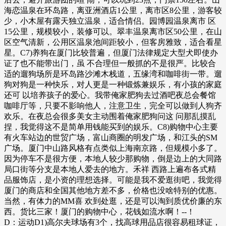
海恋温泉在环岛路，离亚洲酒店1公里，离市区8公里，游客较
少，小木屋有露天独立温泉，适合情侣。园博园温泉离市 区
15公里，规模较小，装修可以。翠丰温泉离市区50公里，在山
区空气清新，公用区温泉池间距较小，但客房雅致，适合看星
星。C7)养狗在厦门比较普遍，但厦门法律规定大型犬即使办
证了也不能带出门，虽 不合理但一般抓的不是很严。比较合
适的遛狗场所是环岛路沙滩木栈道，五缘湾和咖啡街一带。遛
狗对狗是一种快乐，对人更是一种锻炼兼娱乐，有小孩的家庭
还可 以培养孩子的爱心。我带俺家肥狗去过酒吧夜总会餐馆
咖啡厅等，只要不影响他人，注意卫生，完全可以做到人狗齐
欢乐。在夜总会很多美女主动围着俺家肥狗问这 问那乱摸乱
捏，我觉得这不是简单用钱能买到的娱乐。C8)购物中心主要
有火车站边的世贸广场，富山商圈的明发广场，和江头的SM
广场。厦门中山路风格有点类似上海南京路，但规模小多了。
因为停车不是很方便，本地人较少那购物，倒是边上的大同路
局口街等分支是本地人爱去的地方。禾祥 西路上遍布各式精
品服饰店，是小资的理想选择。可能是我不爱逛街吧，我觉得
厦门的商店和全国其他地方差不多，价格也没啥特别的优惠。
当然，有体力的MM喜 欢到处逛，还是可以淘到质优价廉的东
西。货比三家！厦门的购物中心，花钱如流水啊！--！
D：运动D1)高尔夫球场有3个，找高球用品店很容易租球证，