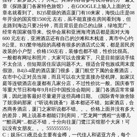
章《探路厦门各家特色旅馆》，在GOOGLE上输入上面的文
章名就看到了。B2)5星级的酒店厦门有10来家，海悦山庄是08
年开业的国宾馆1500元 左右，虽不能直接在房间看到海，但
走路到海边只要2分钟，而且背后是自己的山脉，绿地宽广，
经常有国家领导来。悦华会展和亚洲海湾酒店都是面对大海
600 元左右，亚洲酒店还有自己的沙滩和木栈道，离市中心约
8公里。B3)繁华地段的高楼有很多的酒店式公寓，都是居民房
改装的小户型，价格150左右，装修也都不错，性价比很高。
一般都有网址和照片，大家可以去搜索下。只是目前据说手续
不太合法，但短期居住应该问题不大。很适合背包族或周末度
假游。B4)3-4星的酒店厦门很多，厦门航空下属的金雁酒店，
在市中心正对员当湖，而且可以在大堂直接办登机牌。如家汉
庭等连锁酒店在厦都有几家分店，不过性价比一般。国庆春节
等重大节日和每年9月8日中国投洽会期间，厦门各酒店常常爆
满，因此游客最好尽量避开这些高峰日期。（国际青年旅舍除
了鼓浪屿那家（”听说有跳蚤“）基本都还不错。如家酒店，合
杰商务酒店，厦门之家听说都不错。。。价格上面并没有多大
的差异，网上说基本都能订到房间，”艺龙网“”携程“”去哪儿
“”酷讯网“...都还不错，十分向往厦门鹭江宾馆那个大床！可
以没有女朋友。。。555555555）
C：娱乐C1)夜总会主要有金樽，一代佳人和诺亚方舟，每个