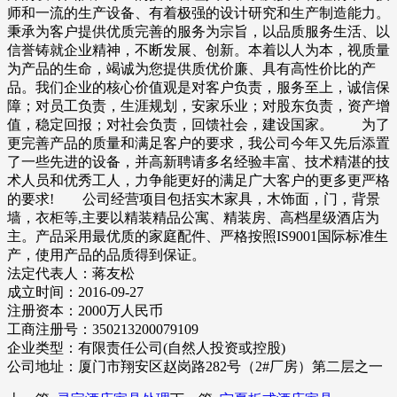
师和一流的生产设备、有着极强的设计研究和生产制造能力。
秉承为客户提供优质完善的服务为宗旨，以品质服务生活、以
信誉铸就企业精神，不断发展、创新。本着以人为本，视质量
为产品的生命，竭诚为您提供质优价廉、具有高性价比的产
品。我们企业的核心价值观是对客户负责，服务至上，诚信保
障；对员工负责，生涯规划，安家乐业；对股东负责，资产增
值，稳定回报；对社会负责，回馈社会，建设国家。 为了
更完善产品的质量和满足客户的要求，我公司今年又先后添置
了一些先进的设备，并高新聘请多名经验丰富、技术精湛的技
术人员和优秀工人，力争能更好的满足广大客户的更多更严格
的要求! 公司经营项目包括实木家具，木饰面，门，背景
墙，衣柜等,主要以精装精品公寓、精装房、高档星级酒店为
主。产品采用最优质的家庭配件、严格按照IS9001国际标准生
产，使用产品的品质得到保证。
法定代表人：蒋友松
成立时间：2016-09-27
注册资本：2000万人民币
工商注册号：350213200079109
企业类型：有限责任公司(自然人投资或控股)
公司地址：厦门市翔安区赵岗路282号（2#厂房）第二层之一