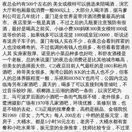
夜总会约有500个左右的 美女或模特可以挑选来陪喝酒，演艺
大厅和包厢最低消费一般800以上，大部分人喝洋酒，据马爹
利公司近几年统计，厦门是全世界蓝带洋酒消费量最高的城
市。 夜店里第一瓶是真酒，不过之后的几瓶要注意预防有假
酒，最好是喝高之前买。小妹小费300妈咪300美女模特300或
送等价的花，如果钱多可以送花篮 1000或皇冠10000，听说还
有送房子车子的。厦门有钱人实在不少，在夜总会看到挥霍的
人也没啥稀奇的。不过低调的有钱人也很多，有些看着普通的
人其 实身家殷厚。诺亚的小菜品种多也好吃，和舒友酒楼是
一个老板。总的来说厦门的夜总会消费还是比其他城市略高，
但美女的选择面大些。C2)夜店目前人气最旺的是1801和杜尚
酒吧，帅哥美女很多。海湾公园的 KK的士高人也不少，但客
人的总体养眼程度一般，乐褀和HONEY也尚可，公园内北边
临海另有2家酒吧，露天的，喝多了可以直接到海里倾吐，不
过音乐较吵 闹。槟榔路上沿湖的酒吧一条街，以演艺吧为
主。马可波罗后面的小酒吧一条街气氛很不错，老外很多。白
鹭洲摄影广场有1970等几家酒吧，环境优雅，装修别 致，也
是不错的去处。C3)正规的按摩桑拿，高档是丽晶、金领凯悦
和1969（菲女，力气大）每人 200左右；中档的是振元堂，老
房子，大桶水。都是1小时50元左右，老房子，大桶水都有套
餐和小吃水果等，振元堂的全身推拿，技师比较专业，不过里