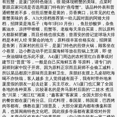
有煎蟹，是厦门的特色做法，很 能体现螃蟹的美味。点菜时
要跟店家问清是否选用厦门特有的“燕母蟹”。该品种外表和普
通螃蟹差不多，但煎后蟹膏是黄的，芬香爽口，比常见的红色
膏蟹美味的 多。A3)大排档推荐第一幼儿园对面的阿矮大排
档，招牌菜是海瓜子（每年5到10 月份），鱼肚炒酸笋，杂鱼
酱油水，凉拌甲锥螺，煎蟹等。老板每天亲自买菜，所以原料
大都新鲜肥嫩，而且价格也很实惠；曾厝安的曾记篮球场大排
档是本村人经 常聚会的地方，原料很丰富价格实在，招牌菜
是鱼粥；百家村的煎豆干，是厦门特色的煎饼火锅，顾客坐在
小巷里，边小酢边动手把豆腐海鲜等放在煎锅上烹调，即 使
一身油烟味也乐此不疲。A4)厦门周边的农村里红白喜事或封
建节日“普度”等，一般是自己买海鲜五香 等原料，请专门的
厨师到家中院子开席。因为原料正宗而且厨师不会偷工减料，
所以菜品都原汁原味而且新鲜卫生。亲朋好友摆上几桌胡吃海
喝不亦快哉，客人越多 主人觉得越有面子，我有时带外地来
厦度假的朋友一起去赴宴，宾主尽欢。A5)厦门也汇聚了全国
各地的各种菜系，比较著名的是奔马新村后面的“二娃水 煮活
鱼”川菜；“湘江红”湘菜；“鑫客家”客家菜，全国大部分有名
的餐饮都在厦门有分店。日式料理，泰国菜，韩国菜，巴西烤
肉等都有。佛教在厦门很普及， 大部分家庭内都有佛龛和茶
具，也算闽南特色文化吧。因此很多寺庙都有素菜馆对外营
业，各商业区也有专门的素菜馆。（中山路中段有一家二楼的