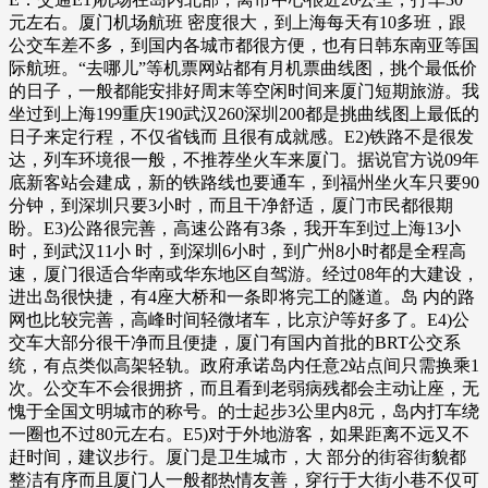
元左右。厦门机场航班 密度很大，到上海每天有10多班，跟
公交车差不多，到国内各城市都很方便，也有日韩东南亚等国
际航班。“去哪儿”等机票网站都有月机票曲线图，挑个最低价
的日子，一般都能安排好周末等空闲时间来厦门短期旅游。我
坐过到上海199重庆190武汉260深圳200都是挑曲线图上最低的
日子来定行程，不仅省钱而 且很有成就感。E2)铁路不是很发
达，列车环境很一般，不推荐坐火车来厦门。据说官方说09年
底新客站会建成，新的铁路线也要通车，到福州坐火车只要90
分钟，到深圳只要3小时，而且干净舒适，厦门市民都很期
盼。E3)公路很完善，高速公路有3条，我开车到过上海13小
时，到武汉11小 时，到深圳6小时，到广州8小时都是全程高
速，厦门很适合华南或华东地区自驾游。经过08年的大建设，
进出岛很快捷，有4座大桥和一条即将完工的隧道。岛 内的路
网也比较完善，高峰时间轻微堵车，比京沪等好多了。E4)公
交车大部分很干净而且便捷，厦门有国内首批的BRT公交系
统，有点类似高架轻轨。政府承诺岛内任意2站点间只需换乘1
次。公交车不会很拥挤，而且看到老弱病残都会主动让座，无
愧于全国文明城市的称号。的士起步3公里内8元，岛内打车绕
一圈也不过80元左右。E5)对于外地游客，如果距离不远又不
赶时间，建议步行。厦门是卫生城市，大 部分的街容街貌都
整洁有序而且厦门人一般都热情友善，穿行于大街小巷不仅可