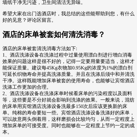
墙纸干净无污迹，卫生间清洁无异味。
希望大家在出门选酒店时，我总结的这些能帮助到您，有什么
好的见意？评论区留言。
酒店的床单被套如何清洗消毒？
酒店的床单被套清洗消毒方法如下:
1、酒店洗涤设备在洗涤过程中过量使用漂白剂进行增白消毒
效果的问题这样是很不好的，记得一定要用量要适当，这样才
能保证质量。建议每45Kg衣物加0.95Kg的浓度为1%的漂白剂
可延长织物寿命并提高洗涤质量。并且在洗涤后须中和并清洗
干净。这样既能增加床单被套的使用寿命，也能够让宾馆酒店
洗涤工作更加的合理。
2、酒店洗涤设备在洗涤床单时候看床单的污染程度以及面料
等，这些要是不分好就会影响到洗涤的效果。一般来说，混纺
的床单用宾馆酒店洗涤设备洗最多150次后应该更换新的床
单。纯棉的寿命要短一些。宾馆酒店洗涤设备洗涤好的床单，
可以故意两头倒着用，这样磨损会比较均匀，从而一定程度上
增加床单的可接受度。同时也能够在一定程度上节约一定的成
本。