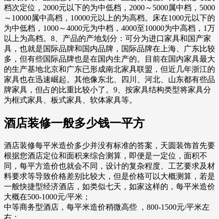
档次定位，2000元以下的为中低档，2000～5000属中档，5000
～10000属中高档，10000元以上的为高档。床在1000元以下的
为中低档，1000～4000元为中档，4000至10000为中高档，1万
以上为高档。8、产品的产地划分：可分为进口家具和国产家
具，也就是国际品牌和国内品牌，国际品牌在上海、广东比较
多，但有些国际品牌也是在国内生产的。目前在国内家具最大
的生产基地北京和广东已形成南北家具联盟，但近几年浙江的
家具也在迅速崛起。其他像东北、四川、河北、山东都有些品
牌家具，但占的比重比较小了。9、按家具结构类型将家具分
为框式家具、板式家具、软体家具等。
酒店装修一般多少钱一平方
酒店装修每平米造价多少并没有标准的答案，天圆装饰首先要
根据您酒店定位和面积来综合测算，即便是一定位，面积不
同，每平方造价也就会不同，设计的复杂程度、工艺要求及材
料要求等导致价格差别比较大，但是价格可以大概测算，若是
一般快捷型经济酒店，如类似七天，如家这样的，每平米造价
大概在500-1000元/平米；
中等商务型酒店，每平米造价稍微高些 ，800-1500元/平米左
右；