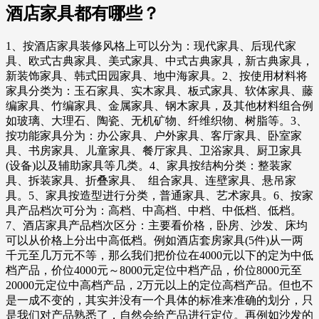
酒店家具都有哪些？
1、按酒店家具装修风格上可以分为：现代家具、后现代家
具、欧式古典家具、美式家具、中式古典家具，新古典家具，
新装饰家具、韩式田园家具、地中海家具。2、按使用材料将
家具分类为：玉石家具、实木家具、板式家具、软体家具、藤
编家具、竹编家具、金属家具、钢木家具，及其他材料组合例
如玻璃、大理石、陶瓷、无机矿物、纤维织物、树脂等。3、
按功能家具分为：办公家具、户外家具、客厅家具、卧室家
具、书房家具、儿童家具、餐厅家具、卫浴家具、厨卫家具
(设备)以及辅助家具等几类。4、家具按结构分类：整装家
具、拆装家具、折叠家具、 组合家具、连壁家具、悬吊家
具。5、家具按造型进行分类，普通家具、艺术家具。6、按家
具产品档次可分为：高档、中高档、中档、中低档、低档。
7、酒店家具产品档次区分：主要看价格，卧房、沙发、床均
可以从价格上分出中高低档。例如酒店套房家具(5件)从一两
千元至几万元不等，那么我们把价位在4000元以下的定为中低
档产品，价位4000元～8000元定位中档产品，价位8000元至
20000元定位中高档产品，2万元以上的定位高档产品。但也不
是一成不变的，其实并没有一个具体的标准来准确的划分，只
是我们对产品熟悉了，自然会给产品进行定位。再例如沙发的