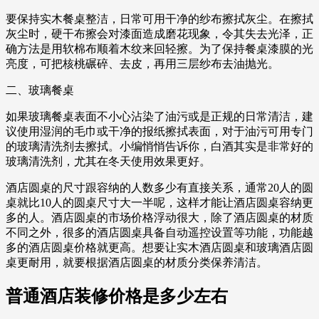
要保持实木餐桌整洁，日常可用干净的纱布擦拭灰尘。在擦拭
灰尘时，硬干布擦会对漆面造成磨花现象，令其失去光泽，正
确方法是用软棉布顺着木纹来回轻擦。为了保持餐桌漆膜的光
亮度，可把核桃碾碎、去皮，再用三层纱布去油抛光。
二、玻璃餐桌
如果玻璃餐桌表面不小心沾染了油污或是正规的日常清洁，建
议使用湿润的毛巾或干净的报纸擦拭表面，对于油污可用专门
的玻璃清洗剂去擦拭。小编悄悄告诉你，白酒其实是非常好的
玻璃清洗剂，尤其在冬天使用效果更好。
酒店圆桌的尺寸跟容纳的人数多少有直接关系，通常20人的圆
桌就比10人的圆桌尺寸大一半呢，这样才能让酒店圆桌容纳更
多的人。酒店圆桌的市场价格浮动很大，除了酒店圆桌的材质
不同之外，很多的酒店圆桌具备自动遥控设置等功能，功能越
多的酒店圆桌价格就更高。想要让实木酒店圆桌和玻璃酒店圆
桌更耐用，就要根据酒店圆桌的材质分类保养清洁。
普通酒店装修价格是多少左右