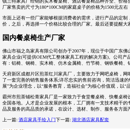
镇三特家具厂经销的实木餐桌椅、酒店餐桌椅品种齐全、价格
厂家售卖的尺寸为180*100CM的家庭桌子的价格为1500元
市面上还有一些厂家能够根据消费者的需求，进行产品的定制
价，之后，再选择一个价格比较合理的厂家。最后还要提醒大
国内餐桌椅生产厂家
佛山市福之岛家具有限公司创办于2007年，现位于中国广东佛
家具企业(可提供OEM代工整体家具工程的解决方案)。公司
有：铝椅、钢椅、实木椅、仿木金属椅、竹节椅、钢铁餐椅、
天府新区成都片区煎茶红川家具厂，主要致力于网吧桌椅，网
了一套完善的销售服务体系;详尽忠实的售前咨询，简洁迅速
展”为企业理念，以“服务教育，造福社会”为核心价值观，以
霸州市煎茶铺松青家具厂是一家致力于食堂餐桌椅、快餐桌椅
全国各地。人才是企业发展的根本，工厂拥有一支技术精干的
品及服务的高品质的承诺，在设计、选材、制作、服务各方面
上一篇:
酒店家具手绘入门
下一篇:
湖北酒店家具配套