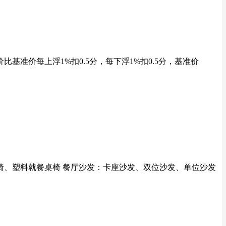
准价每上浮1%扣0.5分，每下浮1%扣0.5分，基准价
椅、塑料就餐桌椅 餐厅沙发：卡座沙发、双位沙发、单位沙发