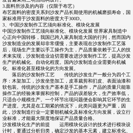
3.面料所涉及的内容（仅限于布艺）
布艺面料的密度关系到沙发产品长期使用的机械磨损寿命，国
家标准用于沙发面料的密度大于300D。
3、中国沙发制作工艺须向标准化、模块化发展
中国沙发制作工艺须向标准化、模块化发展 世界家具制造中
心正向中国转移，我国已跨入家具制造大国的行列，然而国内
沙发制造业的发展却非常缓慢，主要表现在沙发制作工艺落
后，现场生产主要以手工操作为主，产品质量依赖于工人的技
术来实现，沙发制造业迫切需要改进沙发制作工艺，提高沙发
生产的机械化、自动化程度。国内沙发制造企业需要向机械
化、标准化甚至模块化的方向发展。
落后的沙发制作工艺 传统的沙发生产一般分为四个工
序：木架加工，沙发坐垫加工，皮革裁剪和扪皮、表面油漆和
软包装。传统的沙发生产基本是手工操作，产品的质量只能靠
操作工的经验来掌握和控制，产品的误差较大，生产效率低，
只适合小规模生产。一个环节出现问题便会影响其它环节的生
产进度。尤其是在工期紧的情况下，此类问题更为严重，因
此，沙发制造行业一定要朝机械化及标准化方向发展，设立行
业标准，才能最大限度地保证产品质量合格。
沙发模块化生产的前提 运用模块化设计的技术进行模块设
计时，要通过分析归类，确定沙发的基本元素，建立标准化、