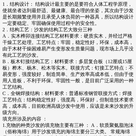
1．结构设计： 结构设计最主要的是要符合人体工程学原理，
使就坐者达到最舒适、最健康、最合理的坐姿，其次由于沙发
是长期频繁使用并且承受人体负荷的一种器具，所以结构设计
一定要稳定、牢固确保使用过程中的安全性。
2．结构工艺：沙发的结构工艺大致分三种
A．实木榫卯连接结构工艺材料要求：硬质实木，并经过严格
干燥工艺处理。工艺特点：牢固，稳定性好，环保，成本高，
由于木材干燥困难易产生变形发生质量问题，现市场上几乎没
有此工艺的沙发。
B．板木钉接结构工艺：材料要求：多层复合板（12厘或15厘
板）桦木、杨木、松木等实木。联接方式：钉接工艺特点：不
易变形，强度较好，制造简单、生产效率高成本低，但由于使
用人造板，不利于环保。牢固性一般，是目前广泛采用的一种
工艺结构。
C．全钢焊接结构：材料要求：普通标准钢管联接方式：焊接
工艺特点：结构稳定性好，强度高，环保好，但制造技术要求
高，成本高，目前欧洲高级沙发中使用，应该是未来沙发的升
级方向。
填充所涉及的内容 ：
1.充物的种类沙发的填充物主要有三种 ： A．软质聚氨脂泡沫
（俗称海绵）用于沙发填充的海绵主要分三大类。 常规海绵