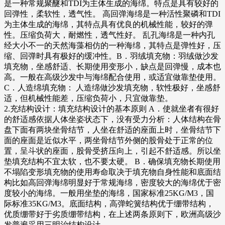
是一种常规聚醚和TDI为主体生成的海绵。特点是具有较好的
回弹性，柔软性，透气性。 高回弹海绵是一种活性聚磷和TDI
为主体生成的海绵，其特点具有优良的机械性能，较好的弹
性。压缩负荷大，耐燃性，透气性好。 乱孔海绵是一种内孔
经大小不一的天然海藻相仿的一种海绵，其特点是弹性好，压
缩、回弹时具有极好的缓冲性。B．羽绒填充物：羽绒做沙发
填充物，坐感舒适、长期使用变形小，缺点是回弹慢，成本也
高。一般在高级沙发中与海绵配合使用，或适宜做靠垫使用。
C．人造绵填充物： 人造绵做沙发填充物，软性极好，坐感舒
适，但机械性能差，压缩负荷小，只宜做靠垫。
2.充结构设计：填充结构设计的基本原则 A．使就坐者有很好
的舒适感依据人体坐姿状态下，没有受力分析：人体结构在骨
盘下面有两块坐骨结节，人坐在舒适的座面上时，坐骨结节下
面的座面是近似水平，两坐骨结节外侧的股骨处于正常的位
置，呈斗状的座面，股骨受挤压向上，引起不舒适感。所以坐
垫填充结构不宜太软，也不要太硬。 B．确保填充物长期使用
不塌陷变形填充物的使用寿命取决于填充物自身性能和底面结
构比如高回弹海绵明显好于常规海绵，密度较大的海绵优于密
度较小的海绵。一般用坐垫的海绵，国家标准25KG/M3，国
际标准35KG/M3。底面结构，高弹蛇簧结构优于绷带结构，
优质绷带好于劣质绷带结构，在上述两条原则下，欧洲高级沙
发普遍采用三明治结构设计。