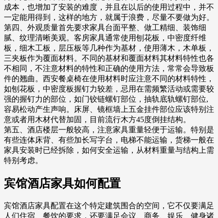
成本，也增加了安装的难度，并且在以后的使用过程中，并不
一定能用得到，这样的地方，就属于浪费，尽量不要做为好。
第四、外观质量首先要求家具台面平整、做工精细、装饰细
腻、纹理清晰美观。客房家具通常使用刨花板，中密度纤维
板，细木工板，层压板等几种作为基材，使用薄木，木单板，
三夹板作为覆面材料。不同的基材和覆面材料其材料特性也各
不相同，不注意材料的特性和正确的使用方法，常常会导致板
件的翘曲。西安餐桌椅在使用材料时应注意不同的材料特性，
如刨花板，中密度板握钉力较差，忌用在需频繁活动或需要较
强的握钉力的部位，如门铰链螺钉部位，抽轨底轨螺钉部位,
容易松动产生声响。床屏、镜框墙上五金挂件部位应该特别注
意或者用木材代替加固，目前流行木方45度倒挂结构。
第五、酒店楼层一般较高，注意家具重量轻便于运输。特别是
有些连体床背、有些加长写字台，电梯不能运输，货梯一般在
家具安装时已经拆除，如何安全运输，从材料重量与结构上需
特别考虑。
宾馆酒店家具如何配置
宾馆酒店家具配置在这个特定建筑围合的空间，它不仅要满足
人们住宿、餐饮的要求，还要满足会议、商务、娱乐、健身诸