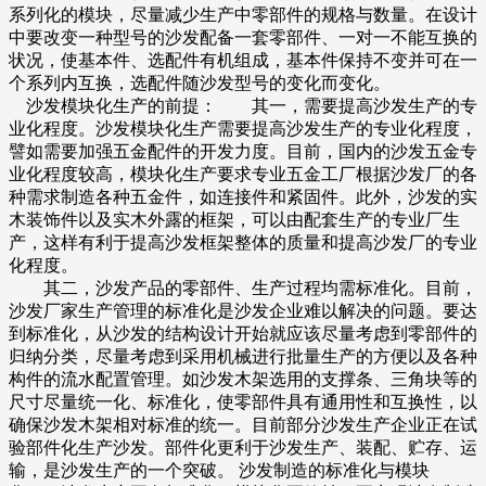
系列化的模块，尽量减少生产中零部件的规格与数量。在设计
中要改变一种型号的沙发配备一套零部件、一对一不能互换的
状况，使基本件、选配件有机组成，基本件保持不变并可在一
个系列内互换，选配件随沙发型号的变化而变化。
沙发模块化生产的前提： 其一，需要提高沙发生产的专
业化程度。沙发模块化生产需要提高沙发生产的专业化程度，
譬如需要加强五金配件的开发力度。目前，国内的沙发五金专
业化程度较高，模块化生产要求专业五金工厂根据沙发厂的各
种需求制造各种五金件，如连接件和紧固件。此外，沙发的实
木装饰件以及实木外露的框架，可以由配套生产的专业厂生
产，这样有利于提高沙发框架整体的质量和提高沙发厂的专业
化程度。
其二，沙发产品的零部件、生产过程均需标准化。目前，
沙发厂家生产管理的标准化是沙发企业难以解决的问题。要达
到标准化，从沙发的结构设计开始就应该尽量考虑到零部件的
归纳分类，尽量考虑到采用机械进行批量生产的方便以及各种
构件的流水配置管理。如沙发木架选用的支撑条、三角块等的
尺寸尽量统一化、标准化，使零部件具有通用性和互换性，以
确保沙发木架相对标准的统一。目前部分沙发生产企业正在试
验部件化生产沙发。部件化更利于沙发生产、装配、贮存、运
输，是沙发生产的一个突破。 沙发制造的标准化与模块