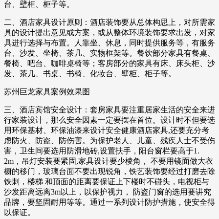
台、壁柜、柜子等。
二、酒店家具设计原则：酒店装饰要从总体构思上，对所需家
具的设计提出意见或方案，或从整体环境装饰要求出发，对家
具进行选择与布置。人靠坐、休息，同时提供服务等，有服务
台、沙发、坐椅、茶几、实物框架等。餐饮部分家具有餐桌、
餐椅、吧台、咖啡桌椅等；客房部分的家具有床、床头柜、沙
发、茶几、书桌、书椅、化妆台、壁柜、柜子等。
苏州巨龙家具案例效果图
三、酒店宾馆安全设计：套房家具要注重居家生活的安全来进
行家装设计，那么安全因素一定要摆在首位。设计时不但要选
用环保基材、环保油漆来设计安全健康酒店家具,还要充分考
虑防火、防盗、防伤害。为保护老人、儿童、残疾人士不受伤
害，卫生间要选用防滑地砖,设置扶手，阳台窗栏要高于1.
2m，吊灯安装要紧固,家具设计要少棱角， 不要用镜面做大衣
橱的移门，玻璃台面不要出现锐角，铁艺装饰要经过打磨去除
铁刺，楼梯 和顶面的距离要保证上下楼时不碰头，电视柜与
沙发距离远离3m以上，以保护视力， 防盗门窗的选用要讲究
品牌，要坚固耐用等等。通过一系列设计防护措施，使安全得
以保证。