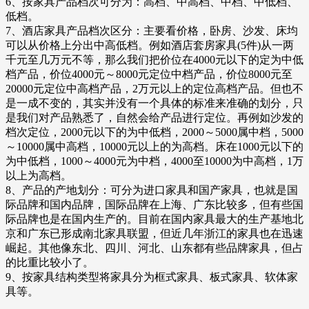
6、按家具产品档次可分为：高档、中高档、中档、中低档、
低档。
7、酒店家具产品档次区分：主要看价格，卧房、沙发、床均
可以从价格上分出中高低档。例如酒店套房家具(5件)从一两
千元至几万元不等，那么我们把价位在4000元以下的定为中低
档产品，价位4000元～8000元定位中档产品，价位8000元至
20000元定位中高档产品，2万元以上的定位高档产品。但也不
是一成不变的，其实并没有一个具体的标准来准确的划分，只
是我们对产品熟悉了，自然会给产品进行定位。再例如沙发的
档次定位，2000元以下的为中低档，2000～5000属中档，5000
～10000属中高档，10000元以上的为高档。床在1000元以下的
为中低档，1000～4000元为中档，4000至10000为中高档，1万
以上为高档。
8、产品的产地划分：可分为进口家具和国产家具，也就是国
际品牌和国内品牌，国际品牌在上海、广东比较多，但有些国
际品牌也是在国内生产的。目前在国内家具最大的生产基地北
京和广东已形成南北家具联盟，但近几年浙江的家具也在迅速
崛起。其他像东北、四川、河北、山东都有些品牌家具，但占
的比重比较小了。
9、按家具结构类型将家具分为框式家具、板式家具、软体家
具等。