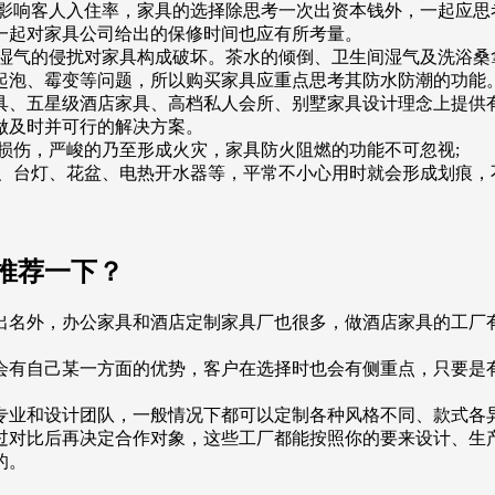
而影响客人入住率，家具的选择除思考一次出资本钱外，一起应思
一起对家具公司给出的保修时间也应有所考量。
和湿气的侵扰对家具构成破坏。茶水的倾倒、卫生间湿气及洗浴桑
起泡、霉变等问题，所以购买家具应重点思考其防水防潮的功能
具、五星级酒店家具、高档私人会所、别墅家具设计理念上提供
做及时并可行的解决方案。
损伤，严峻的乃至形成火灾，家具防火阻燃的功能不可忽视;
杯、台灯、花盆、电热开水器等，平常不小心用时就会形成划痕，
推荐一下？
出名外，办公家具和酒店定制家具厂也很多，做酒店家具的工厂
会有自己某一方面的优势，客户在选择时也会有侧重点，只要是
专业和设计团队，一般情况下都可以定制各种风格不同、款式各
过对比后再决定合作对象，这些工厂都能按照你的要来设计、生
的。