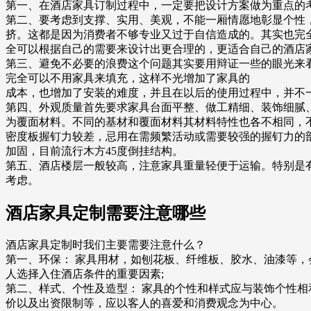
第一、在酒店家具订制过程中，一定要把设计方案做为重点的
第二、要考虑到支撑、实用、美观，不能一厢情愿地彰显个性
挤。这都是因为消费者不够专业又过于自信造成的。其实也完
全可以根据自己的需要来设计出更合理的，更适合自己的酒店
第三、避免不必要的浪费这个问题其实要用辩证一些的眼光来
完全可以不用家具来填充，这样不光增加了家具的
成本，也增加了安装的难度，并且在以后的使用过程中，并不
第四、外观质量首先要求家具台面平整、做工精细、装饰细腻
为覆面材料。不同的基材和覆面材料其材料特性也各不相同，
密度板握钉力较差，忌用在需频繁活动或需要较强的握钉力的
加固，目前流行木方45度倒挂结构。
第五、酒店楼层一般较高，注意家具重量轻便于运输。特别是
考虑。
酒店家具定制需要注意哪些
酒店家具定制时我们主要需要注意什么？
第一、环保： 家具用材，如刨花板、纤维板、胶水、油漆等
人选择入住酒店条件的重要因素;
第二、样式、个性及造型： 家具的个性和样式应与装饰个性相
价以及出资限制等，应以客人的喜爱和消费观念为中心。