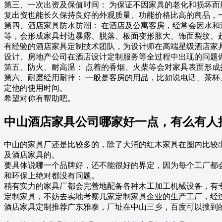
第三、一次出资及保值时间： 为保证不因家具的老化和损坏
复出资也能长久保持良好的外观质量、功能价格比高的商品，
第四、酒店家具防水防潮： 在酒店及公寓客房，经常会因水
等，会形成家具封边暴露、脱落、板面变形胀大、饰面裂纹、
有经验的酒店家具定制技术团队，为设计师在高端星级酒店家
设计、房地产公司在酒店设计定制服务等全过程中出现的问题
第五、防火、耐高温： 点着的香烟、火柴等会对家具表面形成
第六、耐磨经用耐摔： 一般是客房的用品，比如说电话、茶
定他的使用时间。
希望对你有帮助吧。
中山酒店家具公司哪家好一点，有么有人
中山的家具厂还是比较多的，除了大涌的红木家具在圈内比较
及酒店家具的。
要具体说哪一个品牌好，还不能很好的界定，因为每个工厂都
和环保上绝对都没有问题。
稍有实力的家具厂都会完善地配备各种木工加工机械设备，有
定制家具，不妨去实地考察几家定制家具企业的生产工厂，经
酒店家具定制推荐广东雅泰，厂址在中山三乡，百度可以搜到