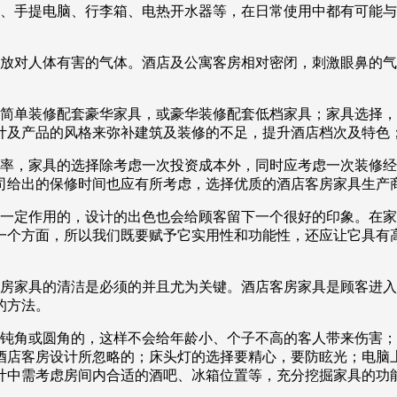
盆、手提电脑、行李箱、电热开水器等，在日常使用中都有可能
释放对人体有害的气体。酒店及公寓客房相对密闭，刺激眼鼻的
免简单装修配套豪华家具，或豪华装修配套低档家具；家具选择
计及产品的风格来弥补建筑及装修的不足，提升酒店档次及特色
住率，家具的选择除考虑一次投资成本外，同时应考虑一次装修
司给出的保修时间也应有所考虑，选择优质的酒店客房家具生产
到一定作用的，设计的出色也会给顾客留下一个很好的印象。在
一个方面，所以我们既要赋予它实用性和功能性，还应让它具有
客房家具的清洁是必须的并且尤为关键。酒店客房家具是顾客进
的方法。
是钝角或圆角的，这样不会给年龄小、个子不高的客人带来伤害
酒店客房设计所忽略的；床头灯的选择要精心，要防眩光；电脑
计中需考虑房间内合适的酒吧、冰箱位置等，充分挖掘家具的功