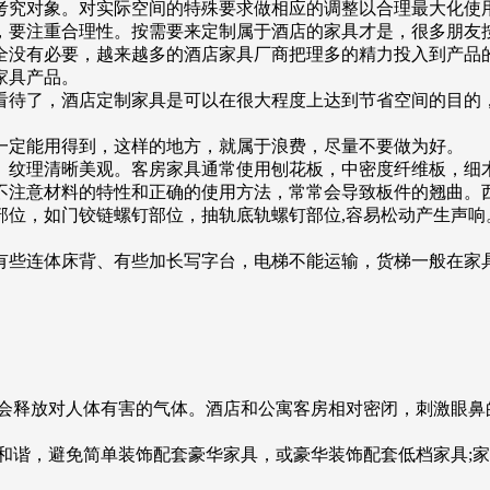
考究对象。对实际空间的特殊要求做相应的调整以合理最大化使
，要注重合理性。按需要来定制属于酒店的家具才是，很多朋友
全没有必要，越来越多的酒店家具厂商把理多的精力投入到产品
家具产品。
看待了，酒店定制家具是可以在很大程度上达到节省空间的目的
一定能用得到，这样的地方，就属于浪费，尽量不要做为好。
、纹理清晰美观。客房家具通常使用刨花板，中密度纤维板，细
不注意材料的特性和正确的使用方法，常常会导致板件的翘曲。
部位，如门铰链螺钉部位，抽轨底轨螺钉部位,容易松动产生声响
有些连体床背、有些加长写字台，电梯不能运输，货梯一般在家
，会释放对人体有害的气体。酒店和公寓客房相对密闭，刺激眼鼻
和谐，避免简单装饰配套豪华家具，或豪华装饰配套低档家具;