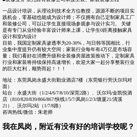
一品设计培训，从理论到技术全方位教授，源源不断的项目实
践机会，零基础也能成为设计师；不仅拥有自己定制家具工厂
和装修公司，可以让学生直接现场参观参与设计实习。 关键
是有专门从业经验丰富设计师来上课，让学生0距离接触家具
设计和室内设计
目前，我国定制家具渗透率为20-30%，与日韩等国相比，行
业集中度提升仍有较大空间；家装行业每年有4万亿是市场容
量；我们看好在消费升级和全装修房屋政策推动下，定制家具
行业和家装将持续保持高速增长，欢迎大家一起分享整装行业
的巨大红利，顺势而起！！！
地址：东莞凤岗永盛大街勤业酒店7楼（东莞银行旁沃尔玛对
面）
站台：永盛大街（1/2/4/6/7/8/10/深莞2路）、沃尔玛/金凯悦酒
店（810/820/839/866/867/快线1/5/7/凤岗1/2/3/塘厦21/清溪
21）、沃尔玛2站（1/7/8路）
咨询热线/微信：朱老师
我在凤岗，附近有没有好的培训学校呢？