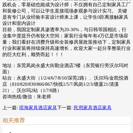
践机会，零基础也能成为设计师；不仅拥有自己定制家具工厂
和装修公司，可以让学生直接现场参观参与设计实习。 关键
是有专门从业经验丰富设计师来上课，让学生0距离接触家具
设计和室内设计
目前，我国定制家具渗透率为20-30%，与日韩等国相比，行
业集中度提升仍有较大空间；家装行业每年有4万亿是市场容
量；我们看好在消费升级和全装修房屋政策推动下，定制家具
行业和家装将持续保持高速增长，欢迎大家一起分享整装行业
的巨大红利，顺势而起！！！
地址：东莞凤岗永盛大街勤业酒店7楼（东莞银行旁沃尔玛对
面）
站台：永盛大街（1/2/4/6/7/8/10/深莞2路）、沃尔玛/金凯悦酒
店（810/820/839/866/867/快线1/5/7/凤岗1/2/3/塘厦21/清溪
21）、沃尔玛2站（1/7/8路）
咨询热线/微信：朱老师
上一篇:
瑶海家具酒店家具
下一篇:
民用家具酒店家具
相关推荐